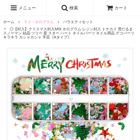
レジン液
まさるの涙
レジンセット
ドロップシール
メニュー
検索
カート
シリコンモールド
盛り専レジン
ホーム
ラメ・ホログラム
バラエティセット
◎【封入】クリスマス封入MIX ホログラム レジン封入 トナカイ 雪だるま
スノーマン 結晶 ツリー 星 スター ハート ネイルパーツ ネイル用品 デコパーツ
キラキラ カシャカシャ 手芸《Aタイプ》