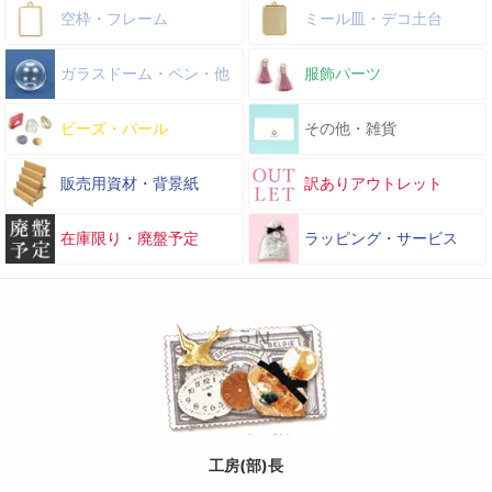
空枠・フレーム
ミール皿・デコ土台
ガラスドーム・ペン・他
服飾パーツ
ビーズ・パール
その他・雑貨
販売用資材・背景紙
訳ありアウトレット
在庫限り・廃盤予定
ラッピング・サービス
工房(部)長