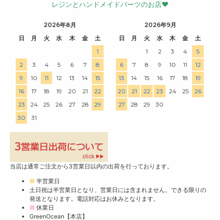
レジンとハンドメイドパーツのお店♥
2026年8月
2026年9月
日
月
火
水
木
金
土
日
月
火
水
木
金
土
1
1
2
3
4
5
2
3
4
5
6
7
8
6
7
8
9
10
11
12
9
10
11
12
13
14
15
13
14
15
16
17
18
19
16
17
18
19
20
21
22
20
21
22
23
24
25
26
23
24
25
26
27
28
29
27
28
29
30
30
31
当店は通常ご注文から3営業日以内の出荷を行っております。
■
半営業日
土日祝は半営業日となり、営業日には含まれません。できる限りの
発送となります。電話対応はお休みとなります。
■
休業日
GreenOcean【本店】