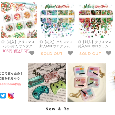
◎【封入】クリスマス
◎【封入】クリスマス
◎【封入】クリスマス
レジン封入 サンタクロ
封入MIX ホログラム レ
封入MIX ホログラム レ
ース カラースプレー ス
ジン封入 クリスマスツ
ジン封入 スライスパー
103円(税込113円)
SOLD OUT
SOLD OUT
ライスパーツ 雪だるま
リー 雪の結晶 さくら
ツ クリスマスツリー 靴
ツリー 星 靴下 ネイル
ベル 鐘 丸 アルファベ
下 雪の結晶 スノーフレ
パーツ ネイル用品 デコ
ット ネイルパーツ ネイ
ーク ネイルパーツ ネイ
パーツ カシャカシャ シ
ル用品 デコパーツ キラ
ル用品 デコパーツ キラ
ェイカーの中身《選べ
キラ カシャカシャ 手芸
キラ カシャカシャ 手芸
る6種》
《Cタイプ》
《Dタイプ》
New ＆ Re