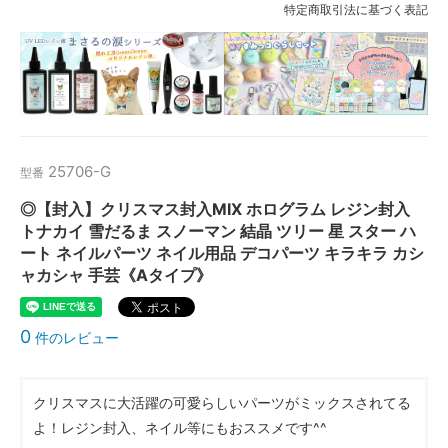
特定商取引法に基づく表記
25706-G
型番
◎【封入】クリスマス封入MIX ホログラム レジン封入
トナカイ 雪だるま スノーマン 結晶 ツリー 星 スター ハ
ート ネイルパーツ ネイル用品 デコパーツ キラキラ カシ
ャカシャ 手芸《Aタイプ》
0
件のレビュー
クリスマスに大活躍の可愛らしいパーツがミックスされてる
よ！レジン封入、ネイル等にもおススメです^^