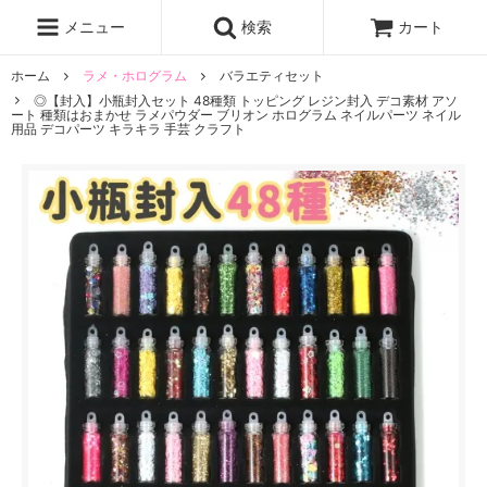
レジン液
まさるの涙
レジンセット
ドロップシール
メニュー
検索
カート
シリコンモールド
盛り専レジン
ホーム
ラメ・ホログラム
バラエティセット
◎【封入】小瓶封入セット 48種類 トッピング レジン封入 デコ素材 アソ
ート 種類はおまかせ ラメパウダー ブリオン ホログラム ネイルパーツ ネイル
用品 デコパーツ キラキラ 手芸 クラフト