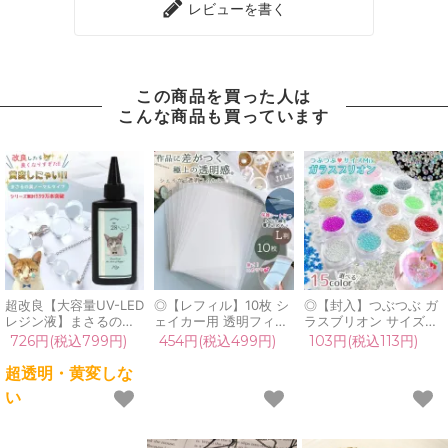
レビューを書く
この商品を買った人は
こんな商品も買っています
超改良【大容量UV-LED
◎【レフィル】10枚 シ
◎【封入】つぶつぶ ガ
レジン液】まさるの涙
ェイカー用 透明フィル
ラスブリオン サイズ
ver.03 超透明 70g 初心
ム L判 セット 透明シー
mix レジン封入素材 オ
726円(税込799円)
454円(税込499円)
103円(税込113円)
者 作家 コーティング
ト カシャカシャ 専用
ーロラ 封入パーツ ガラ
ハード 黄変しない 高品
上質 保護フィルム pp
ス粒 ガラス玉 ビーズ
超透明・黄変しな
質 クリア 猫 UVレジン
シート プラ板 シャカシ
シェイカー デコパーツ
い
液 安い おすすめ
ャカ レジン クラフト
カラフル キラキラ 手芸
GreenOcean
シール帳 シリコンモー
クラフト 《選べる15
ルド
色》