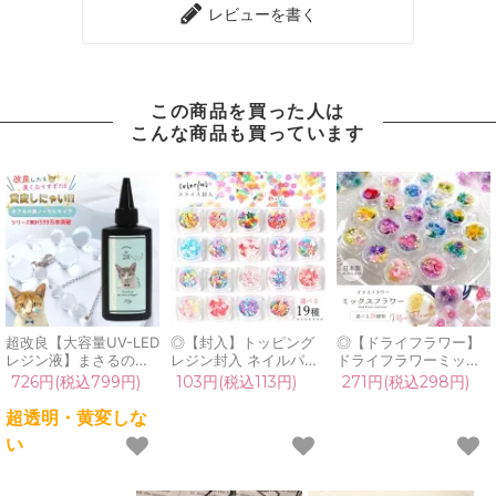
レビューを書く
この商品を買った人は
こんな商品も買っています
超改良【大容量UV-LED
◎【封入】トッピング
◎【ドライフラワー】
レジン液】まさるの涙
レジン封入 ネイルパー
ドライフラワーミック
ver.03 超透明 70g 初心
ツ ネイル用品 デコパー
ス 日本製 ハーバリウム
726円(税込799円)
103円(税込113円)
271円(税込298円)
者 作家 コーティング
ツ キラキラ カシャカシ
ハーバリューム プリザ
ハード 黄変しない 高品
ャ シャカシャカ チョコ
ーブドフラワー レジン
超透明・黄変しな
質 クリア 猫 UVレジン
動物 ドット フラワー
封入 ネイル 封入素材
い
液 安い おすすめ
ドーナツ リボン 雪の結
花材 小花 本物 パーツ
GreenOcean
晶 ハート 星 桜《選べ
自然素材 小分け《選べ
る19種》
る20種類》