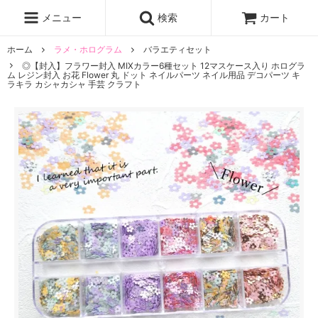
レジン液
まさるの涙
レジンセット
ドロップシール
メニュー
検索
カート
シリコンモールド
盛り専レジン
ホーム
ラメ・ホログラム
バラエティセット
◎【封入】フラワー封入 MIXカラー6種セット 12マスケース入り ホログラ
ム レジン封入 お花 Flower 丸 ドット ネイルパーツ ネイル用品 デコパーツ キ
ラキラ カシャカシャ 手芸 クラフト