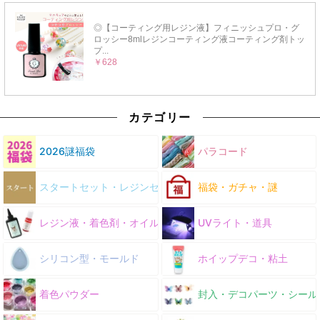
カテゴリー
2026謎福袋
パラコード
スタートセット・レジンセット
福袋・ガチャ・謎
レジン液・着色剤・オイル
UVライト・道具
シリコン型・モールド
ホイップデコ・粘土
着色パウダー
封入・デコパーツ・シール