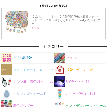
カテゴリー
2026謎福袋
パラコード
スタートセット・レジンセット
福袋・ガチャ・謎
レジン液・着色剤・オイル
UVライト・道具
シリコン型・モールド
ホイップデコ・粘土
着色パウダー
封入・デコパーツ・シール