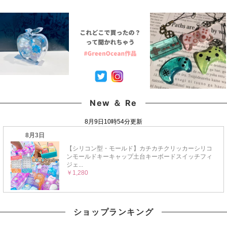
ツリー 星 靴下 ネイル
ベル 鐘 丸 アルファベ
ツリー 星 スター ハー
パーツ ネイル用品 デコ
ット ネイルパーツ ネイ
ト ネイルパーツ ネイル
パーツ カシャカシャ シ
ル用品 デコパーツ キラ
用品 デコパーツ キラキ
ェイカーの中身《選べ
キラ カシャカシャ 手芸
ラ カシャカシャ 手芸
る6種》
《Cタイプ》
《Aタイプ》
New ＆ Re
ショップランキング