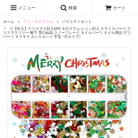
レジン液
まさるの涙
レジンセット
ドロップシール
メニュー
検索
カート
シリコンモールド
盛り専レジン
ホーム
ラメ・ホログラム
バラエティセット
◎【封入】クリスマス封入MIX ホログラム レジン封入 スライスパーツ ク
リスマスツリー 靴下 雪の結晶 スノーフレーク ネイルパーツ ネイル用品 デコ
パーツ キラキラ カシャカシャ 手芸《Dタイプ》