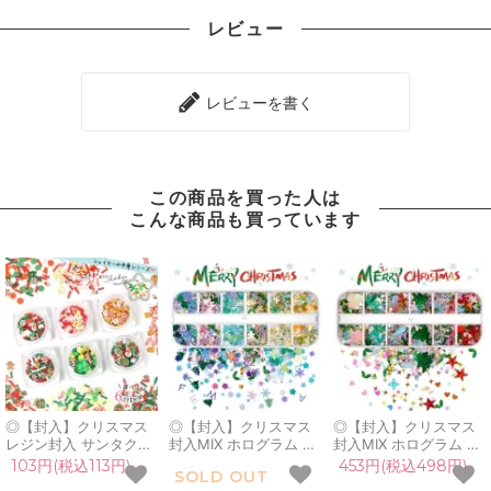
レビュー
レビューを書く
この商品を買った人は
こんな商品も買っています
◎【封入】クリスマス
◎【封入】クリスマス
◎【封入】クリスマス
レジン封入 サンタクロ
封入MIX ホログラム レ
封入MIX ホログラム レ
ース カラースプレー ス
ジン封入 クリスマスツ
ジン封入 トナカイ 雪だ
103円(税込113円)
453円(税込498円)
SOLD OUT
ライスパーツ 雪だるま
リー 雪の結晶 さくら
るま スノーマン 結晶