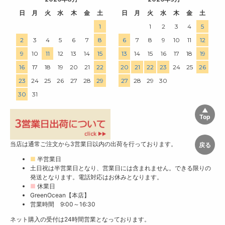
日
月
火
水
木
金
土
日
月
火
水
木
金
土
1
1
2
3
4
5
2
3
4
5
6
7
8
6
7
8
9
10
11
12
9
10
11
12
13
14
15
13
14
15
16
17
18
19
16
17
18
19
20
21
22
20
21
22
23
24
25
26
23
24
25
26
27
28
29
27
28
29
30
30
31
当店は通常ご注文から3営業日以内の出荷を行っております。
■
半営業日
土日祝は半営業日となり、営業日には含まれません。できる限りの
発送となります。電話対応はお休みとなります。
■
休業日
GreenOcean【本店】
営業時間 9:00～16:30
ネット購入の受付は24時間営業となっております。