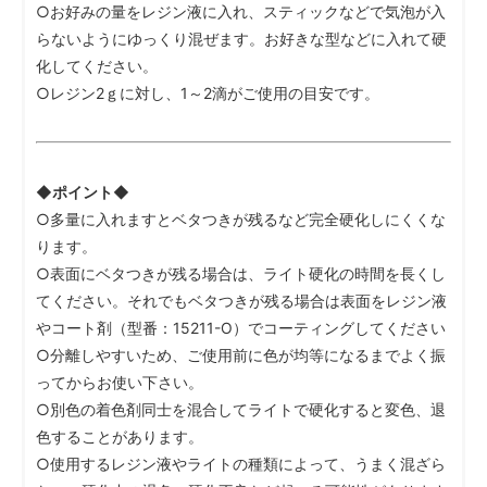
○お好みの量をレジン液に入れ、スティックなどで気泡が入
らないようにゆっくり混ぜます。お好きな型などに入れて硬
化してください。
○レジン2ｇに対し、1～2滴がご使用の目安です。
◆ポイント◆
○多量に入れますとベタつきが残るなど完全硬化しにくくな
ります。
○表面にベタつきが残る場合は、ライト硬化の時間を長くし
てください。それでもベタつきが残る場合は表面をレジン液
やコート剤（型番：15211-O）でコーティングしてください
○分離しやすいため、ご使用前に色が均等になるまでよく振
ってからお使い下さい。
○別色の着色剤同士を混合してライトで硬化すると変色、退
色することがあります。
○使用するレジン液やライトの種類によって、うまく混ざら