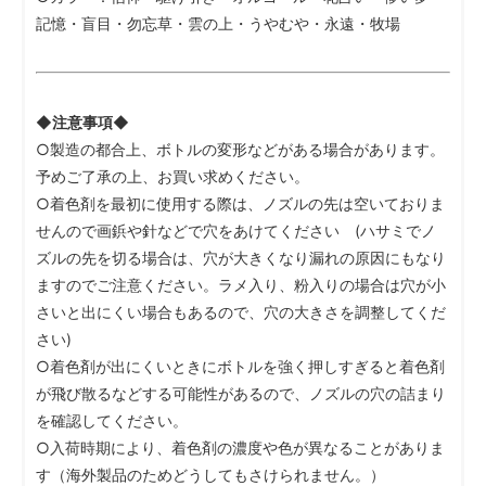
記憶・盲目・勿忘草・雲の上・うやむや・永遠・牧場
◆注意事項◆
○製造の都合上、ボトルの変形などがある場合があります。
予めご了承の上、お買い求めください。
○着色剤を最初に使用する際は、ノズルの先は空いておりま
せんので画鋲や針などで穴をあけてください (ハサミでノ
ズルの先を切る場合は、穴が大きくなり漏れの原因にもなり
ますのでご注意ください。ラメ入り、粉入りの場合は穴が小
さいと出にくい場合もあるので、穴の大きさを調整してくだ
さい)
○着色剤が出にくいときにボトルを強く押しすぎると着色剤
が飛び散るなどする可能性があるので、ノズルの穴の詰まり
を確認してください。
○入荷時期により、着色剤の濃度や色が異なることがありま
す（海外製品のためどうしてもさけられません。）