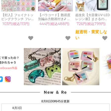
【封入】フェイクトッ
【パラコード】難易度
超改良【大容量UV-LED
ピングクランチ フレー
別編み方動画付き♪ ま
レジン液】まさるの涙
ク トッピング 砂糖 シ
さる印のパラコード
ver.03 超透明 70g 初心
103円(税込113円)
444円(税込488円)
726円(税込799円)
ュガー チョコ デコ レ
10m 7m 4mm 7芯 カラ
者 作家 コーティング
ジン封入 カラフル パス
ー ロープ 紐 初心者 作
ハード 黄変しない 高品
超透明・黄変しな
テル カラースプレー ス
り方 説明書付 ストラッ
質 クリア 猫 UVレジン
い
イーツ ホイップ UVレ
プ キーホルダー 手芸
液 安い おすすめ
ジン 《選べる11タイ
ハンドメイド 《選べる
GreenOcean
プ》
87種》
New ＆ Re