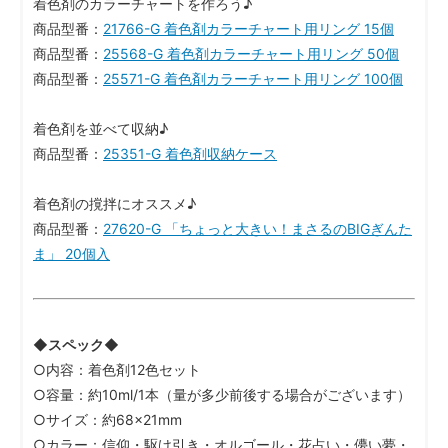
着色剤のカラーチャートを作ろう♪
商品型番：
21766-G 着色剤カラーチャート用リング 15個
商品型番：
25568-G 着色剤カラーチャート用リング 50個
商品型番：
25571-G 着色剤カラーチャート用リング 100個
着色剤を並べて収納♪
商品型番：
25351-G 着色剤収納ケース
着色剤の撹拌にオススメ♪
商品型番：
27620-G 「ちょっと大きい！まさるのBIGぎんた
ま」 20個入
◆スペック◆
○内容：着色剤12色セット
○容量：約10ml/1本（量が多少前後する場合がございます）
○サイズ：約68×21mm
○カラー：信仰・駆け引き・オルゴール・花占い・儚い夢・