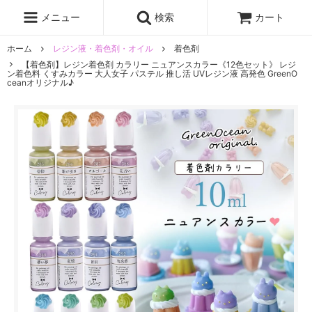
レジン液
まさるの涙
レジンセット
ドロップシール
メニュー
検索
カート
シリコンモールド
盛り専レジン
ホーム
レジン液・着色剤・オイル
着色剤
【着色剤】レジン着色剤 カラリー ニュアンスカラー《12色セット》 レジ
ン着色料 くすみカラー 大人女子 パステル 推し活 UVレジン液 高発色 GreenO
ceanオリジナル♪