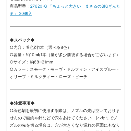
商品型番：
27620-G 「ちょっと大きい！まさるのBIGぎんた
ま」 20個入
◆スペック◆
○内容：着色剤1本（選べる8色）
○容量：約10ml/1本（量が多少前後する場合がございます）
○サイズ：約68×21mm
○カラー：スモーク・モーヴ・ドルフィン・アイスブルー・
オリーブ・ミルクティー・ローズ・ピーチ
◆注意事項◆
○着色剤を最初に使用する際は、ノズルの先は空いておりま
せんので画鋲や針などで穴をあけてください (ハサミでノ
ズルの先を切る場合は、穴が大きくなり漏れの原因にもなり