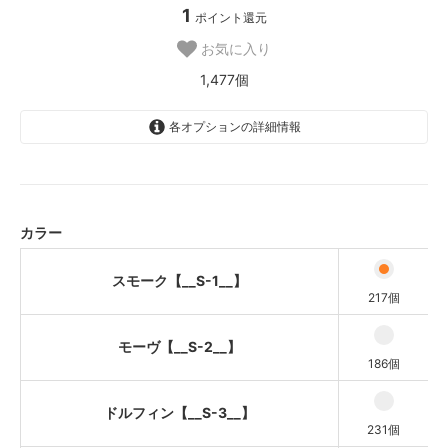
1
ポイント還元
お気に入り
1,477個
各オプションの詳細情報
スモーク【__S-1__】
モーヴ【__S-2__】
ドルフィン【__S-3__】
カラー
アイスブルー【__S-4__】
スモーク【__S-1__】
オリーブ【__S-5__】
217個
ミルクティー【__S-6__】
モーヴ【__S-2__】
186個
ローズ【__S-7__】
ピーチ【__S-8__】
ドルフィン【__S-3__】
231個