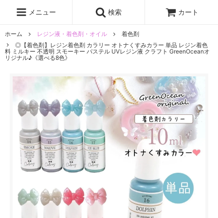
レジン液
まさるの涙
レジンセット
ドロップシール
メニュー
検索
カート
シリコンモールド
盛り専レジン
ホーム
レジン液・着色剤・オイル
着色剤
◎【着色剤】レジン着色剤 カラリー オトナくすみカラー 単品 レジン着色
料 ミルキー 不透明 スモーキー パステル UVレジン液 クラフト GreenOceanオ
リジナル♪《選べる8色》