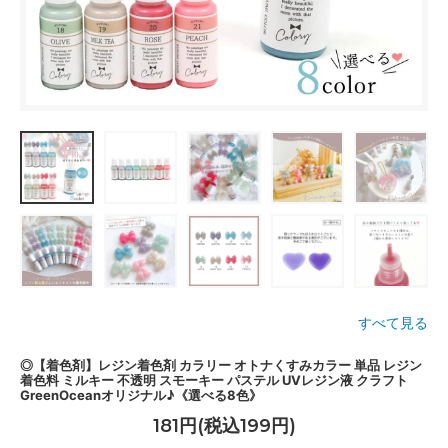
すべて見る
◎【着色剤】レジン着色剤 カラリー オトナくすみカラー 単品 レジン
着色料 ミルキー 不透明 スモーキー パステル UVレジン液 クラフト
GreenOceanオリジナル♪《選べる8色》
181円(税込199円)