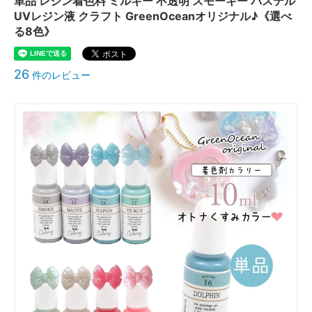
単品 レジン着色料 ミルキー 不透明 スモーキー パステル
UVレジン液 クラフト GreenOceanオリジナル♪《選べ
る8色》
26
件のレビュー