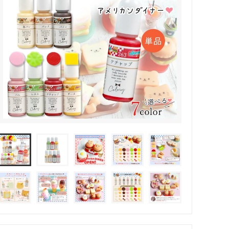
その他・雑貨
2024夏の福袋のレフィル売り場
★プレミアムシールシリーズ★
ラッピング・サービス
ーツ特集★
キャンディバッグの素の説明書
しセット
立体シール