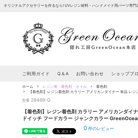
オリジナルアクセサリーを作るなら! UVレジン材料・ハンドメイド用パーツ専門店 隠れ工
★8/3更新 新商品★
■本店で買うとこんないいこと■
★7/24更
Ｑ＆Ａ/シ
2026謎福袋
★7/3更新 新商品★
コンテスト結果発表 - 一覧
★6/24更
福袋 作品例
★6/3更新 新商品★
★5/25更
レジン液・着色剤・オイル
カラリー大辞典
シール帳特
ご利用ガイド
Q＆A
お問い合わせ
ショップブ
★今これが買い！イチオシアイテム★
【UV-LE
パラコードクラフト特集
スクイーズ
★Resin Club（レジンクラブ）★
送料無料商
ホーム
レジン液・着色剤・オイル
着色剤
着色パウダー
【着色剤】レジン着色剤 カラリー アメリカンダイナー 単品 レジン着
初心者さんも楽しくハンドメイド♪特集
おすすめデ
ふにゃふにゃ動く、謎の生き物を作ってみ
2026謎
28469-G
型番
た。
表
★スクイーズ特集★
ストーン・ビジュー
★スイーツ
【着色剤】レジン着色剤 カラリー アメリカンダイナー
★猫モールド＆パーツ特集★
＃お急ぎ便
ドイッチ フードカラー ジャンクカラー GreenOce
キーホルダー基礎パーツ
＃レジン液迷ったらコレ！
＃初心者な
0
件のレビュー
＃文字・数字モールド
＃シェイカ