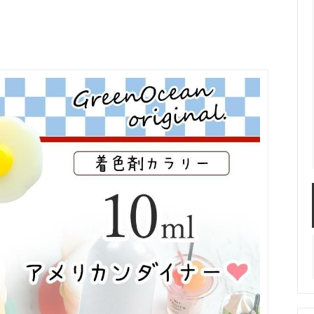
服飾パーツ
ビーズ・パール
袋のレフィル売り場
2024福袋のレフィル売り場
★ミニチュアの世界特集★
訳ありアウトレット
在庫限り・廃盤予定
★
★閉じ込めて楽しむ！かわいいパ
ぐらし立体シールセット★
★レジンでつくるMYすみっコぐら
★