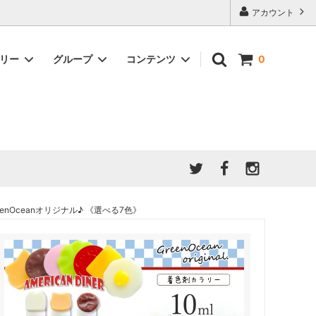
アカウント
ゴリー
グループ
コンテンツ
0
★7/9更新 新商品★
GreenOcean公式の仲間たち
ジンセット
福袋・ガチャ・謎
」結果発
★6/9更新 新商品★
親子でレジン♪クラフト特集
全商品を一気に見る!!
ド
ホイップデコ・粘土
Any giftについて
PADICO
｜保護猫活動
母の日特集
爆盛パック ★お得なまとめ買い特集★
ドライフラワー・押し花
nOceanオリジナル♪ 《選べる7色》
★クリスマスプレゼント特集★
03！！！
チョコレートシリーズ 対応一覧
★
ーツ
★ミニ文字モールド特集★
ヘア基礎パーツ
＃プレゼントにおすすめ
ミール皿・デコ土台
＃推し活
＃レジン液をさらさらにしたい