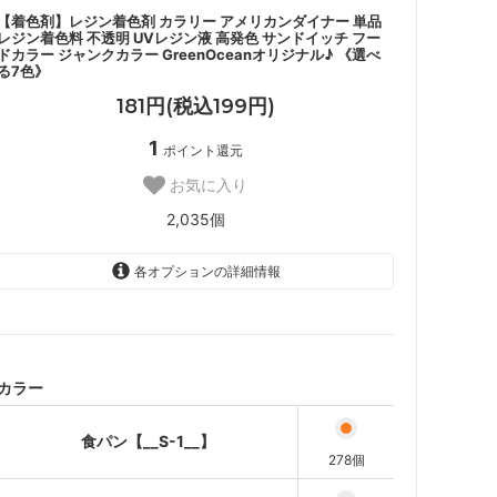
【着色剤】レジン着色剤 カラリー アメリカンダイナー 単品
レジン着色料 不透明 UVレジン液 高発色 サンドイッチ フー
ドカラー ジャンクカラー GreenOceanオリジナル♪ 《選べ
る7色》
181円(税込199円)
1
ポイント還元
お気に入り
2,035個
各オプションの詳細情報
食パン【__S-1__】
バンズ【__S-2__】
パティ【__S-3__】
カラー
ハム【__S-4__】
食パン【__S-1__】
レタス【__S-5__】
278個
ケチャップ【__S-6__】