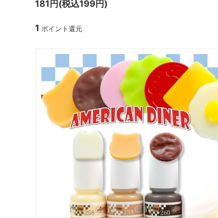
181円(税込199円)
ガラスドーム・ペン・他
＃つくってみたい！
2023福
1
ポイント還元
2025福袋のレフィル売り場
季節の特集
販売用資材・背景紙
★手作りドロップシール特集★
★しろたん
★ゆうパケ送料無料★1000円均一
★すみっコ