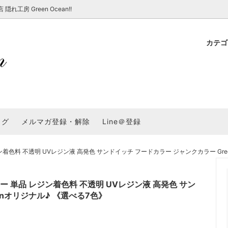
房 Green Ocean!!
カテ
新 新商品★
ョップでのお買い物 注意事項
★7/17更新 新商品★
GreenOcean各店舗の特徴
パラコード
スタートセット・レ
新 新商品★
・注意事項など - 一覧
★6/19更新 新商品★
2025謎福袋「わくわくコンテスト
表
新 新商品★
2026福袋のレフィル売り場
UVライト・道具
シリコン型・モール
集
教えて！レジン液の選び方
ログ
メルマガ登録・解除
Line＠登録
Dレジン液】まさるシリーズ
GreenOceanオリジナルシリーズ♪
クラフト特集
GreenOceanの新たな取り組み
品
★こだわりレジン道具特集★
封入・デコパーツ・シール
ラメ・ホログラム
について
色料 不透明 UVレジン液 高発色 サンドイッチ フードカラー ジャンクカラー Gree
コ土台
高品質メッキパーツ
福袋「わくわくコンテスト」結果発
＼予告／超改良！まさるの涙 ver.
特集★
基本基礎パーツ
★大きな穴のビーズ＆グッズ特集
アクセサリー基礎パ
 単品 レジン着色料 不透明 UVレジン液 高発色 サン
＃ラッピング
anオリジナル♪ 《選べる7色》
チャーム
空枠・フレーム
に買う？
＃自分でモールドつくりたい
ーモールド用フィルム
＃鉱石ストーンモールド