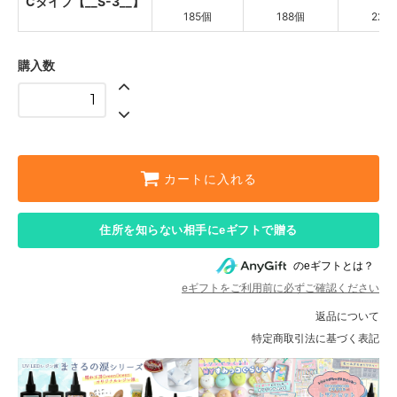
Cタイプ【__S-3__】
Cタイプ【__S-3__】
185個
188個
222
Aタイプ【__S-1__】
購入数
Bタイプ【__S-2__】
Cタイプ【__S-3__】
Aタイプ【__S-1__】
Bタイプ【__S-2__】
カートに入れる
Cタイプ【__S-3__】
Aタイプ【__S-1__】
住所を知らない相手にeギフトで贈る
Bタイプ【__S-2__】
のeギフトとは？
Cタイプ【__S-3__】
eギフトをご利用前に必ずご確認ください
Aタイプ【__S-1__】
返品について
特定商取引法に基づく表記
Bタイプ【__S-2__】
Cタイプ【__S-3__】