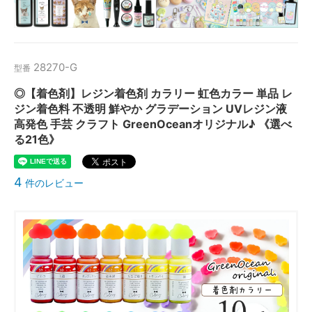
28270-G
型番
◎【着色剤】レジン着色剤 カラリー 虹色カラー 単品 レ
ジン着色料 不透明 鮮やか グラデーション UVレジン液
高発色 手芸 クラフト GreenOceanオリジナル♪ 《選べ
る21色》
4
件のレビュー