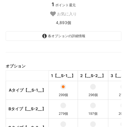
1
ポイント還元
お気に入り
4,893個
各オプションの詳細情報
Aタイプ【__S-1__】
Bタイプ【__S-2__】
オプション
Cタイプ【__S-3__】
1【__S-1__】
2【__S-2__】
3【__S-
Aタイプ【__S-1__】
Aタイプ【__S-1__】
Bタイプ【__S-2__】
299個
296個
217
Cタイプ【__S-3__】
Bタイプ【__S-2__】
Aタイプ【__S-1__】
279個
197個
206
Bタイプ【__S-2__】