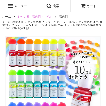
レジン液
まさるの涙
レジンセット
ドロップシール
メニュー
検索
カート
シリコンモールド
盛り専レジン
ホーム
レジン液・着色剤・オイル
着色剤
◎【着色剤】レジン着色剤 カラリー 虹色カラー 単品 レジン着色料 不透明
鮮やか グラデーション UVレジン液 高発色 手芸 クラフト GreenOceanオリジ
ナル♪ 《選べる21色》