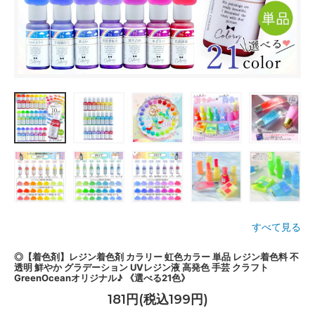
すべて見る
◎【着色剤】レジン着色剤 カラリー 虹色カラー 単品 レジン着色料 不
透明 鮮やか グラデーション UVレジン液 高発色 手芸 クラフト
GreenOceanオリジナル♪ 《選べる21色》
181円(税込199円)