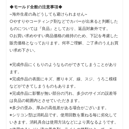
◆モールド全般の注意事項◆
~海外生産の為どうしても避けられません~
○やすりやコーティング剤などでカバーが出来ると判断した
ものについては『良品』としており、返品対象外です。
○お買い求めやすい商品価格の維持のため、下記を考慮した
販売価格となっております。何卒ご理解、ご了承のうえお買
い求め下さい。
※完成作品にくもりのようなものができてしまうことがあり
ます。
※完成作品の表面にキズ、擦りキズ、線、スジ、うろこ模様
などができてしまうものもあります。
※完成作品に影響が無い部分の汚れ、多少のサイズの誤差等
は良品の範囲内とさせていただきます。
※多少の歪み、厚みの高低差がある場合がございます。
※シリコン型は消耗品です。使用回数を重ねる毎に劣化して
いきます。消耗具合は使用方法などにより異なるようです。