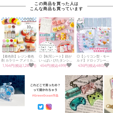
この商品を買った人は
こんな商品も買っています
【着色剤】レジン着色
◎【転写シート】顔が
◎【シリコン型・モー
剤 カラリー アメリカン
いっぱい ぴたタンシー
ルド】ドロップシール
ダイナー《7色セット》
ル 転写シール レジンシ
が作れる シリコンモー
1,164円(税込1,280円)
454円(税込499円)
436円(税込480円)
レジン着色料 不透明 鮮
ール レジン封入 装飾シ
ルド レジン型 シール帳
やか UVレジン液 高発
ール 透明 こするだけ
ぷっくりシール 手作り
色 サンドイッチ フード
表情 目 口 アニマル キ
シール 星 ハート 丸 UV
カラー ジャンクカラー
ャラクター 顔パーツ
レジン LED 手作り ハ
GreenOceanオリジナ
GreenOceanオリジナ
ンドメイド 《選べる6
ル♪
ル♪
種》