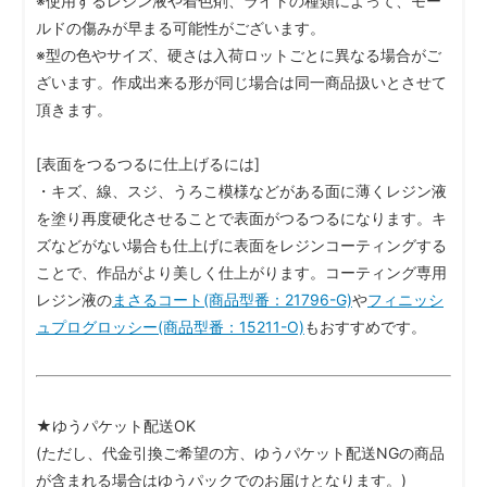
※使用するレジン液や着色剤、ライトの種類によって、モー
ルドの傷みが早まる可能性がございます。
※型の色やサイズ、硬さは入荷ロットごとに異なる場合がご
ざいます。作成出来る形が同じ場合は同一商品扱いとさせて
頂きます。
[表面をつるつるに仕上げるには]
・キズ、線、スジ、うろこ模様などがある面に薄くレジン液
を塗り再度硬化させることで表面がつるつるになります。キ
ズなどがない場合も仕上げに表面をレジンコーティングする
ことで、作品がより美しく仕上がります。コーティング専用
レジン液の
まさるコート(商品型番：21796-G)
や
フィニッシ
ュプログロッシー(商品型番：15211-O)
もおすすめです。
★ゆうパケット配送OK
(ただし、代金引換ご希望の方、ゆうパケット配送NGの商品
が含まれる場合はゆうパックでのお届けとなります。)