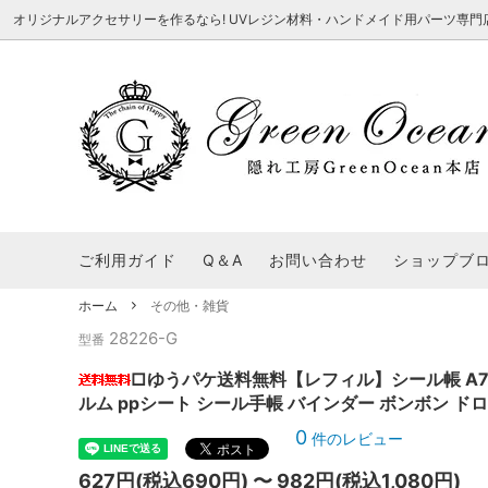
オリジナルアクセサリーを作るなら! UVレジン材料・ハンドメイド用パーツ専門店 隠れ工
★8/3更新 新商品★
■本店で買うとこんないいこと■
★7/24更
Ｑ＆Ａ/シ
2026謎福袋
★7/3更新 新商品★
コンテスト結果発表 - 一覧
★6/24更
福袋 作品例
★6/3更新 新商品★
★5/25更
レジン液・着色剤・オイル
カラリー大辞典
シール帳特
ご利用ガイド
Q＆A
お問い合わせ
ショップブ
★今これが買い！イチオシアイテム★
【UV-LE
パラコードクラフト特集
スクイーズ
★Resin Club（レジンクラブ）★
送料無料商
ホーム
その他・雑貨
着色パウダー
28226-G
初心者さんも楽しくハンドメイド♪特集
おすすめデ
型番
ふにゃふにゃ動く、謎の生き物を作ってみ
2026謎
た。
表
★スクイーズ特集★
ストーン・ビジュー
★スイーツ
□ゆうパケ送料無料【レフィル】シール帳 A7 台紙
ルム ppシート シール手帳 バインダー ボンボン ド
★猫モールド＆パーツ特集★
＃お急ぎ便
0
件のレビュー
キーホルダー基礎パーツ
＃レジン液迷ったらコレ！
＃初心者な
627円(税込690円) 〜 982円(税込1,080円)
＃文字・数字モールド
＃シェイカ