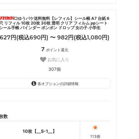
□ゆうパケ送料無料【レフィル】シール帳 A7 台紙 6
穴 リフィル 10枚 20枚 30枚 透明 クリア フィルム ppシート
シール手帳 バインダー ボンボン ドロップ 女の子 小学生
627円(税込690円) 〜 982円(税込1,080円)
7
ポイント還元
お気に入り
307個
各オプションの詳細情報
10枚【__S-1__】
627円(税込690円)
20枚【__S-2__】
900円(税込990円)
枚数
30枚【__S-3__】
982円(税込1,080円)
10枚【__S-1__】
113個