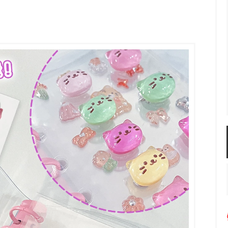
服飾パーツ
ビーズ・パール
袋のレフィル売り場
2024福袋のレフィル売り場
★ミニチュアの世界特集★
訳ありアウトレット
在庫限り・廃盤予定
★
★閉じ込めて楽しむ！かわいいパ
ぐらし立体シールセット★
★レジンでつくるMYすみっコぐら
★