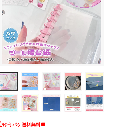
その他・雑貨
2024夏の福袋のレフィル売り場
★プレミアムシールシリーズ★
ラッピング・サービス
ーツ特集★
キャンディバッグの素の説明書
しセット
立体シール
👆ゆうパケ送料無料🚚