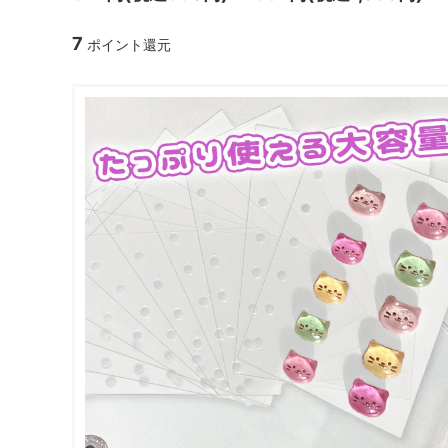
ガラスドーム・ペン・他
＃つくってみたい！
2023福
7
ポイント還元
2025福袋のレフィル売り場
季節の特集
販売用資材・背景紙
★手作りドロップシール特集★
★しろたん
★ゆうパケ送料無料★1000円均一
★すみっコ