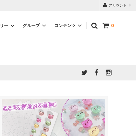
アカウント
ゴリー
グループ
コンテンツ
0
★7/9更新 新商品★
GreenOcean公式の仲間たち
ジンセット
福袋・ガチャ・謎
」結果発
★6/9更新 新商品★
親子でレジン♪クラフト特集
全商品を一気に見る!!
ド
ホイップデコ・粘土
Any giftについて
PADICO
｜保護猫活動
母の日特集
爆盛パック ★お得なまとめ買い特集★
ドライフラワー・押し花
★クリスマスプレゼント特集★
03！！！
チョコレートシリーズ 対応一覧
★
ーツ
★ミニ文字モールド特集★
ヘア基礎パーツ
＃プレゼントにおすすめ
ミール皿・デコ土台
＃推し活
＃レジン液をさらさらにしたい