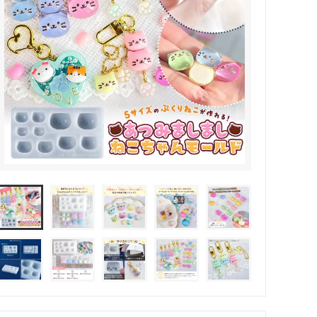
その他・雑貨
2024夏の福袋のレフィル売り場
★プレミアムシールシリーズ★
ラッピング・サービス
ーツ特集★
キャンディバッグの素の説明書
しセット
立体シール