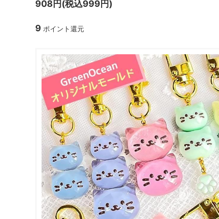
908円(税込999円)
ガラスドーム・ペン・他
＃つくってみたい！
2023福
9
ポイント還元
2025福袋のレフィル売り場
季節の特集
販売用資材・背景紙
★手作りドロップシール特集★
★しろたん
★ゆうパケ送料無料★1000円均一
★すみっコ