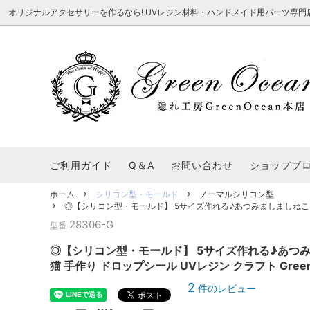
オリジナルアクセサリーを作るなら! UVレジン材料・ハンドメイド用パーツ専門店 隠れ工
★8/3更新 新商品★
■本店で買うとこんないいこと■
★7/24更
Ｑ＆Ａ/シ
2026謎福袋
★7/3更新 新商品★
コンテスト結果発表 - 一覧
★6/24更
福袋 作品例
★6/3更新 新商品★
★5/25更
レジン液・着色剤・オイル
カラリー大辞典
シール帳特
ご利用ガイド
Q＆A
お問い合わせ
ショップブ
★今これが買い！イチオシアイテム★
【UV-LE
パラコードクラフト特集
スクイーズ
★Resin Club（レジンクラブ）★
送料無料商
ホーム
シリコン型・モールド
ノーマルシリコン型
着色パウダー
◎【シリコン型・モールド】 5サイズ作れる♪あつみましましねこちゃん
初心者さんも楽しくハンドメイド♪特集
おすすめデ
ふにゃふにゃ動く、謎の生き物を作ってみ
2026謎
28306-G
型番
た。
表
★スクイーズ特集★
ストーン・ビジュー
★スイーツ
◎【シリコン型・モールド】 5サイズ作れる♪あつみ
★猫モールド＆パーツ特集★
＃お急ぎ便
猫 手作り ドロップシール UVレジン クラフト Gree
キーホルダー基礎パーツ
＃レジン液迷ったらコレ！
＃初心者な
2
件のレビュー
＃文字・数字モールド
＃シェイカ