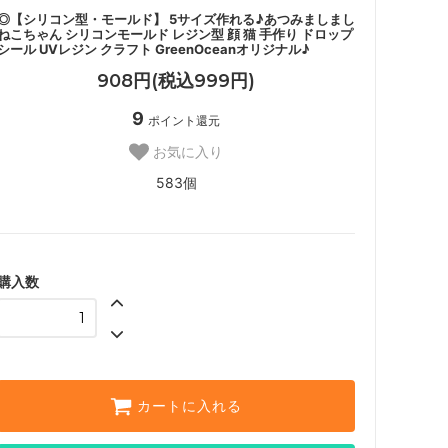
◎【シリコン型・モールド】 5サイズ作れる♪あつみましまし
ねこちゃん シリコンモールド レジン型 顔 猫 手作り ドロップ
シール UVレジン クラフト GreenOceanオリジナル♪
908円(税込999円)
9
ポイント還元
お気に入り
583個
購入数
カートに入れる