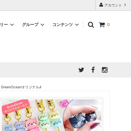
アカウント
ゴリー
グループ
コンテンツ
0
★7/9更新 新商品★
GreenOcean公式の仲間たち
ジンセット
福袋・ガチャ・謎
」結果発
★6/9更新 新商品★
親子でレジン♪クラフト特集
全商品を一気に見る!!
ド
ホイップデコ・粘土
Any giftについて
PADICO
｜保護猫活動
母の日特集
爆盛パック ★お得なまとめ買い特集★
ドライフラワー・押し花
eenOceanオリジナル♪
★クリスマスプレゼント特集★
03！！！
チョコレートシリーズ 対応一覧
★
ーツ
★ミニ文字モールド特集★
ヘア基礎パーツ
＃プレゼントにおすすめ
ミール皿・デコ土台
＃推し活
＃レジン液をさらさらにしたい