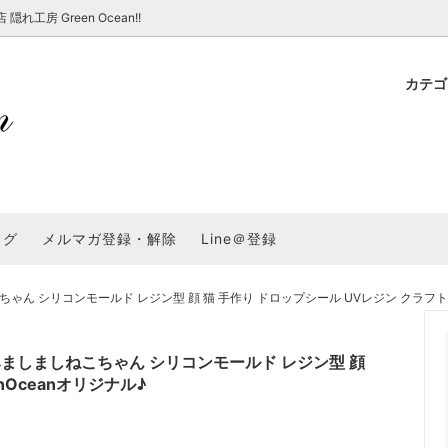
房 Green Ocean!!
カテ
新 新商品★
ョップでのお買い物 注意事項
★7/17更新 新商品★
GreenOcean各店舗の特徴
パラコード
スタートセット・レ
新 新商品★
・注意事項など - 一覧
★6/19更新 新商品★
2025謎福袋「わくわくコンテスト
表
新 新商品★
2026福袋のレフィル売り場
UVライト・道具
シリコン型・モール
集
教えて！レジン液の選び方
ログ
メルマガ登録・解除
Line＠登録
Dレジン液】まさるシリーズ
GreenOceanオリジナルシリーズ♪
クラフト特集
GreenOceanの新たな取り組み
品
★こだわりレジン道具特集★
封入・デコパーツ・シール
ラメ・ホログラム
について
 シリコンモールド レジン型 顔 猫 手作り ドロップシール UVレジン クラフト Gr
コ土台
高品質メッキパーツ
福袋「わくわくコンテスト」結果発
＼予告／超改良！まさるの涙 ver.
特集★
基本基礎パーツ
★大きな穴のビーズ＆グッズ特集
アクセサリー基礎パ
ましましねこちゃん シリコンモールド レジン型 顔
＃ラッピング
nOceanオリジナル♪
チャーム
空枠・フレーム
に買う？
＃自分でモールドつくりたい
ーモールド用フィルム
＃鉱石ストーンモールド