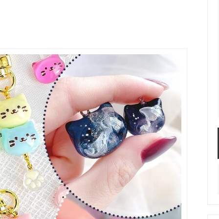
服飾パーツ
ビーズ・パール
袋のレフィル売り場
2024福袋のレフィル売り場
★ミニチュアの世界特集★
訳ありアウトレット
在庫限り・廃盤予定
★
★閉じ込めて楽しむ！かわいいパ
ぐらし立体シールセット★
★レジンでつくるMYすみっコぐら
★