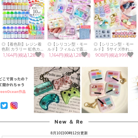
◎【着色剤】レジン着
◎【シリコン型・モー
◎【シリコン型・モー
色剤 カラリー 虹色カラ
ルド】フィルムで蓋す
ルド】 5サイズ作れる♪
ー《7色セット》 レジ
るパッケージ風シェイ
あつみましましねこち
1,164円(税込1,280円)
1,164円(税込1,280円)
908円(税込999円)
ン着色料 不透明 鮮やか
カー シリコンモールド
ゃん シリコンモールド
UVレジン液 高発色 手
ブリスターパッケージ
レジン型 顔 猫 手作り
芸 クラフト
シャカシャカ レジン型
ドロップシール UVレ
GreenOceanオリジナ
ミニチュア カンパーツ
ジン クラフト
ル♪ 《選べる3種》
手芸 GreenOceanオリ
GreenOceanオリジナ
ジナル♪
ル♪
New ＆ Re