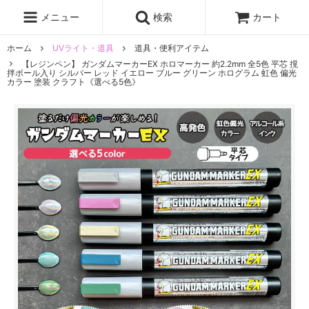
レジン液
まさるの涙
レジンセット
ドロップシール
メニュー
検索
カート
シリコンモールド
盛り専レジン
ホーム
UVライト・道具
道具・便利アイテム
【レジンペン】 ガンダムマーカーEX ホロマーカー 約2.2mm 全5色 平芯 撹
拌ボール入り シルバー レッド イエロー ブルー グリーン ホログラム 虹色 偏光
カラー 塗装 クラフト《選べる5色》