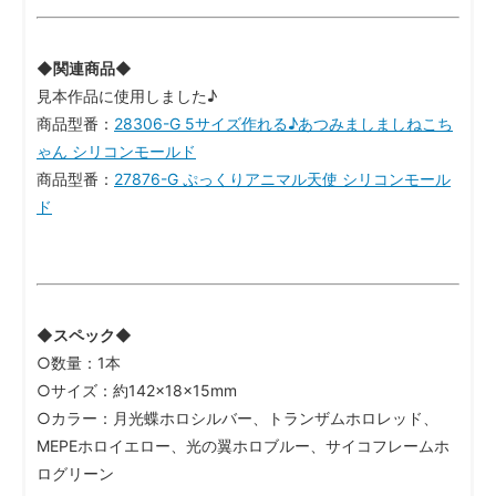
◆関連商品◆
見本作品に使用しました♪
商品型番：
28306-G 5サイズ作れる♪あつみましましねこち
ゃん シリコンモールド
商品型番：
27876-G ぷっくりアニマル天使 シリコンモール
ド
◆スペック◆
○数量：1本
○サイズ：約142×18×15mm
○カラー：月光蝶ホロシルバー、トランザムホロレッド、
MEPEホロイエロー、光の翼ホロブルー、サイコフレームホ
ログリーン