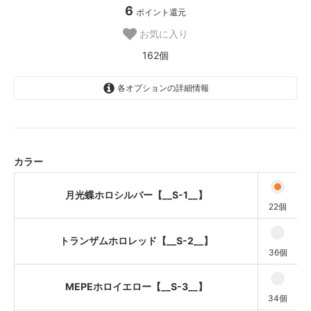
6
ポイント還元
お気に入り
162個
各オプションの詳細情報
月光蝶ホロシルバー【__S-1__】
トランザムホロレッド【__S-2__】
MEPEホロイエロー【__S-3__】
カラー
光の翼ホロブルー【__S-4__】
月光蝶ホロシルバー【__S-1__】
サイコフレームホログリーン
22個
【__S-5__】
トランザムホロレッド【__S-2__】
36個
MEPEホロイエロー【__S-3__】
34個