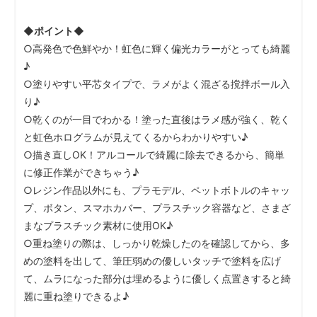
◆ポイント◆
○高発色で色鮮やか！虹色に輝く偏光カラーがとっても綺麗
♪
○塗りやすい平芯タイプで、ラメがよく混ざる撹拌ボール入
り♪
○乾くのが一目でわかる！塗った直後はラメ感が強く、乾く
と虹色ホログラムが見えてくるからわかりやすい♪
○描き直しOK！アルコールで綺麗に除去できるから、簡単
に修正作業ができちゃう♪
○レジン作品以外にも、プラモデル、ペットボトルのキャッ
プ、ボタン、スマホカバー、プラスチック容器など、さまざ
まなプラスチック素材に使用OK♪
○重ね塗りの際は、しっかり乾燥したのを確認してから、多
めの塗料を出して、筆圧弱めの優しいタッチで塗料を広げ
て、ムラになった部分は埋めるように優しく点置きすると綺
麗に重ね塗りできるよ♪