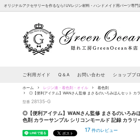
オリジナルアクセサリーを作るなら! UVレジン材料・ハンドメイド用パーツ専門店 隠れ工
★8/3更新 新商品★
■本店で買うとこんないいこと■
★7/24更
Ｑ＆Ａ/シ
2026謎福袋
★7/3更新 新商品★
コンテスト結果発表 - 一覧
★6/24更
福袋 作品例
★6/3更新 新商品★
★5/25更
レジン液・着色剤・オイル
カラリー大辞典
シール帳特
ご利用ガイド
Q＆A
お問い合わせ
ショップブ
★今これが買い！イチオシアイテム★
【UV-LE
パラコードクラフト特集
スクイーズ
★Resin Club（レジンクラブ）★
送料無料商
ホーム
レジン液・着色剤・オイル
着色剤
着色パウダー
◎【便利アイテム】WANさん監修 まさるのいろみほんセット カラー
初心者さんも楽しくハンドメイド♪特集
おすすめデ
ふにゃふにゃ動く、謎の生き物を作ってみ
2026謎
28135-G
型番
た。
表
★スクイーズ特集★
ストーン・ビジュー
★スイーツ
◎【便利アイテム】WANさん監修 まさるのいろみほ
★猫モールド＆パーツ特集★
＃お急ぎ便
色剤 カラーサンプル シリコンモールド 記録 カラリー
キーホルダー基礎パーツ
＃レジン液迷ったらコレ！
＃初心者な
17
件のレビュー
＃文字・数字モールド
＃シェイカ