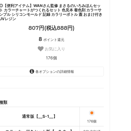
◎【便利アイテム】WANさん監修 まさるのいろみほんセッ
ト カラーチャートがつくれるセット 色見本 着色剤 カラーサ
ンプル シリコンモールド 記録 カラリーボトル 蓋 おまけ付き
UVレジン
807円(税込888円)
8
ポイント還元
お気に入り
176個
各オプションの詳細情報
通常版【__S-1__】
ステッカー付きセット版
【__S-2__】
SOLD OUT
種類
通常版【__S-1__】
176個