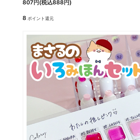
807円(税込888円)
ガラスドーム・ペン・他
＃つくってみたい！
2023福
8
ポイント還元
2025福袋のレフィル売り場
季節の特集
販売用資材・背景紙
★手作りドロップシール特集★
★しろたん
★ゆうパケ送料無料★1000円均一
★すみっコ