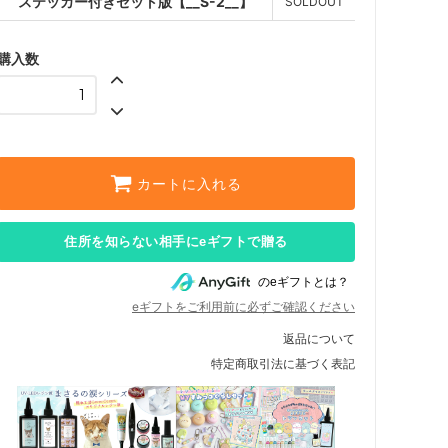
ステッカー付きセット版【__S-2__】
SOLDOUT
購入数
カートに入れる
住所を知らない相手にeギフトで贈る
のeギフトとは？
eギフトをご利用前に必ずご確認ください
返品について
特定商取引法に基づく表記