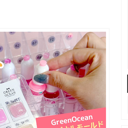
服飾パーツ
ビーズ・パール
袋のレフィル売り場
2024福袋のレフィル売り場
★ミニチュアの世界特集★
訳ありアウトレット
在庫限り・廃盤予定
★
★閉じ込めて楽しむ！かわいいパ
ぐらし立体シールセット★
★レジンでつくるMYすみっコぐら
★