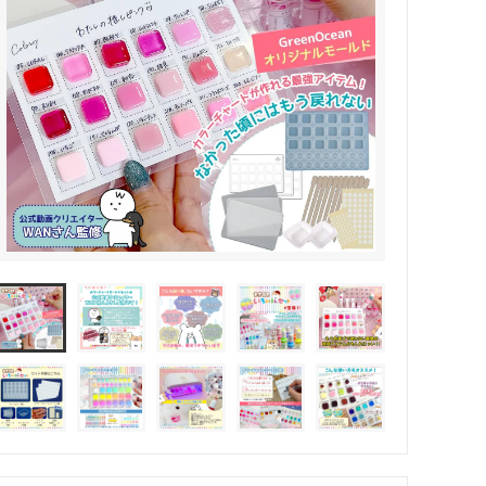
その他・雑貨
2024夏の福袋のレフィル売り場
★プレミアムシールシリーズ★
ラッピング・サービス
ーツ特集★
キャンディバッグの素の説明書
しセット
立体シール