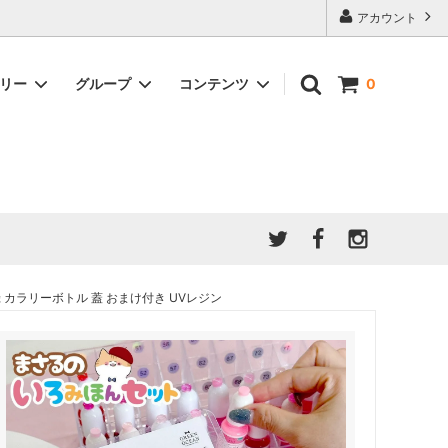
アカウント
ゴリー
グループ
コンテンツ
0
★7/9更新 新商品★
GreenOcean公式の仲間たち
ジンセット
福袋・ガチャ・謎
」結果発
★6/9更新 新商品★
親子でレジン♪クラフト特集
全商品を一気に見る!!
ド
ホイップデコ・粘土
Any giftについて
PADICO
｜保護猫活動
母の日特集
爆盛パック ★お得なまとめ買い特集★
ドライフラワー・押し花
カラリーボトル 蓋 おまけ付き UVレジン
★クリスマスプレゼント特集★
03！！！
チョコレートシリーズ 対応一覧
★
ーツ
★ミニ文字モールド特集★
ヘア基礎パーツ
＃プレゼントにおすすめ
ミール皿・デコ土台
＃推し活
＃レジン液をさらさらにしたい