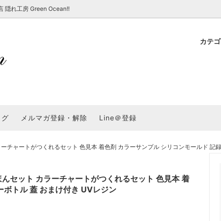
房 Green Ocean!!
カテ
新 新商品★
ョップでのお買い物 注意事項
★7/17更新 新商品★
GreenOcean各店舗の特徴
パラコード
スタートセット・レ
新 新商品★
・注意事項など - 一覧
★6/19更新 新商品★
2025謎福袋「わくわくコンテスト
表
新 新商品★
2026福袋のレフィル売り場
UVライト・道具
シリコン型・モール
集
教えて！レジン液の選び方
ログ
メルマガ登録・解除
Line＠登録
Dレジン液】まさるシリーズ
GreenOceanオリジナルシリーズ♪
クラフト特集
GreenOceanの新たな取り組み
品
★こだわりレジン道具特集★
封入・デコパーツ・シール
ラメ・ホログラム
について
チャートがつくれるセット 色見本 着色剤 カラーサンプル シリコンモールド 記録 
コ土台
高品質メッキパーツ
福袋「わくわくコンテスト」結果発
＼予告／超改良！まさるの涙 ver.
特集★
基本基礎パーツ
★大きな穴のビーズ＆グッズ特集
アクセサリー基礎パ
んセット カラーチャートがつくれるセット 色見本 着
＃ラッピング
ボトル 蓋 おまけ付き UVレジン
チャーム
空枠・フレーム
に買う？
＃自分でモールドつくりたい
ーモールド用フィルム
＃鉱石ストーンモールド