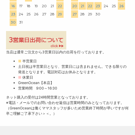
16
17
18
19
20
21
22
20
21
22
23
24
25
26
23
24
25
26
27
28
29
27
28
29
30
30
31
当店は通常ご注文から3営業日以内の出荷を行っております。
■
半営業日
土日祝は半営業日となり、営業日には含まれません。できる限りの
発送となります。電話対応はお休みとなります。
■
休業日
GreenOcean【本店】
営業時間 9:00～16:30
ネット購入の受付は24時間営業となっております。
※電話・メールでのお問い合わせ返信は営業時間のみとなっております。
（GreenOceanは働くママスタッフが多いため営業終了時間が早いですが何
卒ご理解ご了承下さい＞＜。）