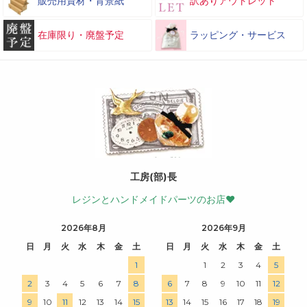
販売用資材・背景紙
訳ありアウトレット
在庫限り・廃盤予定
ラッピング・サービス
工房(部)長
レジンとハンドメイドパーツのお店♥
2026年8月
2026年9月
日
月
火
水
木
金
土
日
月
火
水
木
金
土
1
1
2
3
4
5
2
3
4
5
6
7
8
6
7
8
9
10
11
12
9
10
11
12
13
14
15
13
14
15
16
17
18
19