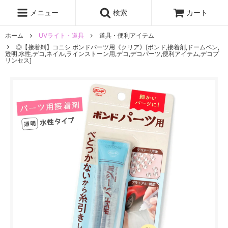
レジン液
まさるの涙
レジンセット
ドロップシール
メニュー
検索
カート
シリコンモールド
盛り専レジン
ホーム
UVライト・道具
道具・便利アイテム
◎【接着剤】コニシ ボンドパーツ用《クリア》[ボンド,接着剤,ドームペン,
透明,水性,デコ,ネイル,ラインストーン用,デコ,デコパーツ,便利アイテム,デコプ
リンセス]