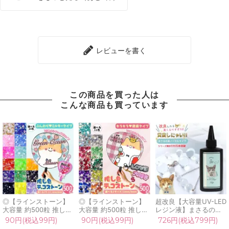
レビューを書く
この商品を買った人は
こんな商品も買っています
◎【ラインストーン】
◎【ラインストーン】
超改良【大容量UV-LED
大容量 約500粒 推し色
大容量 約500粒 推し色
レジン液】まさるの涙
デコストーン ミルキー
デコストーン 銀底
ver.03 超透明 70g 初心
90円(税込99円)
90円(税込99円)
726円(税込799円)
底 2mm 3mm アクリル
2mm 3mm アクリルス
者 作家 コーティング