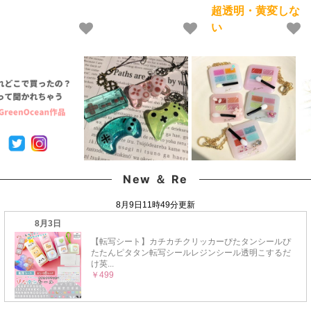
ストーン ラウンド ビジ
トーン ラウンド ビジュ
ハード 黄変しない 高品
超透明・黄変しな
ュー デコうちわ 推し活
ー デコうちわ 推し活
質 クリア 猫 UVレジン
い
封入 お得 セット ネイ
封入 お得 セット ネイ
液 安い おすすめ
ル《選べる2サイズ各15
ルアート《選べる2サイ
GreenOcean
色》
ズ各11色》
New ＆ Re