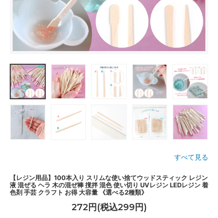
すべて見る
【レジン用品】100本入り スリムな使い捨てウッドスティック レジン
液 混ぜる ヘラ 木の混ぜ棒 撹拌 混色 使い切り UVレジン LEDレジン 着
色剤 手芸 クラフト お得 大容量 《選べる2種類》
272円(税込299円)