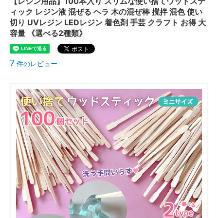
【レジン用品】100本入り スリムな使い捨てウッドステ
ィック レジン液 混ぜる ヘラ 木の混ぜ棒 撹拌 混色 使い
切り UVレジン LEDレジン 着色剤 手芸 クラフト お得 大
容量 《選べる2種類》
7
件のレビュー