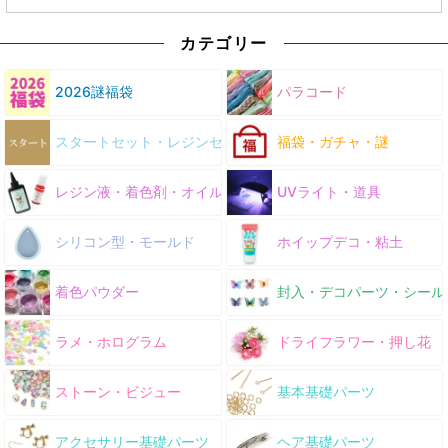
カテゴリー
2026謎福袋
パラコード
スタートセット・レジンセット
福袋・ガチャ・謎
レジン液・着色剤・オイル
UVライト・道具
シリコン型・モールド
ホイップデコ・粘土
着色パウダー
封入・デコパーツ・シール
ラメ・ホログラム
ドライフラワー・押し花
ストーン・ビジュー
基本基礎パーツ
アクセサリー基礎パーツ
ヘア基礎パーツ