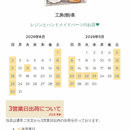
工房(部)長
レジンとハンドメイドパーツのお店♥
2026年8月
2026年9月
日
月
火
水
木
金
土
日
月
火
水
木
金
土
1
1
2
3
4
5
2
3
4
5
6
7
8
6
7
8
9
10
11
12
9
10
11
12
13
14
15
13
14
15
16
17
18
19
16
17
18
19
20
21
22
20
21
22
23
24
25
26
23
24
25
26
27
28
29
27
28
29
30
30
31
当店は通常ご注文から3営業日以内の出荷を行っております。
■
半営業日