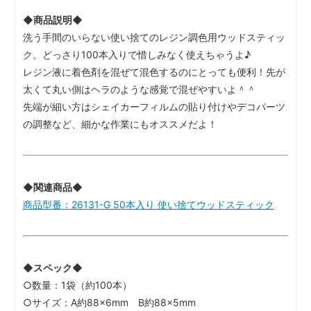
◆商品説明◆
洗う手間のいらない使い捨てのレジン調色用ウッドスティッ
ク。どっさり100本入りで惜しみなく使えちゃうよ♪
レジン液に着色剤を混ぜて混色するのにとっても便利！先が
太くて丸い側はヘラのような感覚で混ぜやすいよ＾＾
先端が細い方はシェイカーフィルムの貼り付けやデコパーツ
の調整など、細かな作業にもオススメだよ！
◆関連商品◆
商品型番：26131-G 50本入り 使い捨てウッドスティック
◆スペック◆
○数量：1袋（約100本）
○サイズ：A約88×6mm B約88×5mm