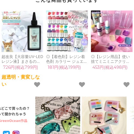
超改良【大容量UV-LED
◎【着色剤】レジン着
◎【レジン用品】使い
レジン液】まさるの涙
色剤 カラリー ジュエリ
捨てミニミニアクリル
ver.03 超透明 70g 初心
ーウォーターカラー 単
カップ 混合カップ 100
726円(税込799円)
181円(税込199円)
453円(税込498円)
者 作家 コーティング
品 レジン着色料 定番
個 基本 パレット 着色
ハード 黄変しない 高品
クリア 透明 宝石 UVレ
便利アイテム 便利グッ
超透明・黄変しな
質 クリア 猫 UVレジン
ジン液 高発色 クラフト
ズ 調色カップ 2液性レ
い
液 安い おすすめ
GreenOceanオリジナ
ジン エポキシ レジン液
GreenOcean
ル♪《選べる16色》
シリコンモールド 道具
手芸