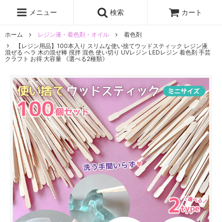
レジン液
まさるの涙
レジンセット
ドロップシール
メニュー
検索
カート
シリコンモールド
盛り専レジン
ホーム
レジン液・着色剤・オイル
着色剤
【レジン用品】100本入り スリムな使い捨てウッドスティック レジン液
混ぜる ヘラ 木の混ぜ棒 撹拌 混色 使い切り UVレジン LEDレジン 着色剤 手芸
クラフト お得 大容量 《選べる2種類》