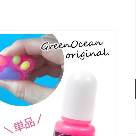
服飾パーツ
ビーズ・パール
袋のレフィル売り場
2024福袋のレフィル売り場
★ミニチュアの世界特集★
訳ありアウトレット
在庫限り・廃盤予定
★
★閉じ込めて楽しむ！かわいいパ
ぐらし立体シールセット★
★レジンでつくるMYすみっコぐら
★