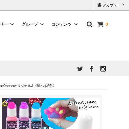
アカウント
ゴリー
グループ
コンテンツ
0
★7/9更新 新商品★
GreenOcean公式の仲間たち
ジンセット
福袋・ガチャ・謎
」結果発
★6/9更新 新商品★
親子でレジン♪クラフト特集
全商品を一気に見る!!
ド
ホイップデコ・粘土
Any giftについて
PADICO
｜保護猫活動
母の日特集
爆盛パック ★お得なまとめ買い特集★
ドライフラワー・押し花
nOceanオリジナル♪《選べる6色》
★クリスマスプレゼント特集★
03！！！
チョコレートシリーズ 対応一覧
★
ーツ
★ミニ文字モールド特集★
ヘア基礎パーツ
＃プレゼントにおすすめ
ミール皿・デコ土台
＃推し活
＃レジン液をさらさらにしたい