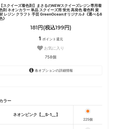
【スクイーズ着色剤】まさるのNEWスクイーズレジン専用着
色剤 ネオンカラー 単品 スクイーズ用 蛍光 高発色 着色料 資
材 レジン クラフト 手芸 GreenOceanオリジナル♪《選べる6
色》
181円(税込199円)
1
ポイント還元
お気に入り
758個
各オプションの詳細情報
ネオンピンク【__S-1__】
ネオンパープル【__S-2__】
ネオンブルー【__S-3__】
カラー
SOLD OUT
ネオングリーン【__S-4__】
ネオンピンク【__S-1__】
SOLD OUT
225個
ネオンイエロー【__S-5__】