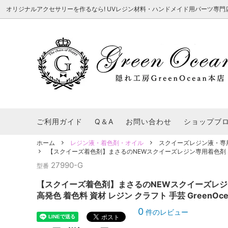
オリジナルアクセサリーを作るなら! UVレジン材料・ハンドメイド用パーツ専門店 隠れ工
★8/3更新 新商品★
■本店で買うとこんないいこと■
★7/24更
Ｑ＆Ａ/シ
2026謎福袋
★7/3更新 新商品★
コンテスト結果発表 - 一覧
★6/24更
福袋 作品例
★6/3更新 新商品★
★5/25更
レジン液・着色剤・オイル
カラリー大辞典
シール帳特
ご利用ガイド
Q＆A
お問い合わせ
ショップブ
★今これが買い！イチオシアイテム★
【UV-LE
パラコードクラフト特集
スクイーズ
★Resin Club（レジンクラブ）★
送料無料商
ホーム
レジン液・着色剤・オイル
スクイーズレジン液・専
着色パウダー
【スクイーズ着色剤】まさるのNEWスクイーズレジン専用着色剤 ネオン
初心者さんも楽しくハンドメイド♪特集
おすすめデ
ふにゃふにゃ動く、謎の生き物を作ってみ
2026謎
27990-G
型番
た。
表
★スクイーズ特集★
ストーン・ビジュー
★スイーツ
【スクイーズ着色剤】まさるのNEWスクイーズレジン
★猫モールド＆パーツ特集★
＃お急ぎ便
高発色 着色料 資材 レジン クラフト 手芸 GreenO
キーホルダー基礎パーツ
＃レジン液迷ったらコレ！
＃初心者な
0
件のレビュー
＃文字・数字モールド
＃シェイカ