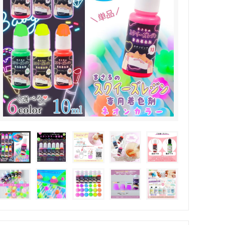
その他・雑貨
2024夏の福袋のレフィル売り場
★プレミアムシールシリーズ★
ラッピング・サービス
ーツ特集★
キャンディバッグの素の説明書
しセット
立体シール