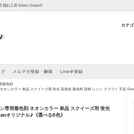
房 Green Ocean!!
カテ
新 新商品★
ョップでのお買い物 注意事項
★7/17更新 新商品★
GreenOcean各店舗の特徴
パラコード
スタートセット・レ
新 新商品★
・注意事項など - 一覧
★6/19更新 新商品★
2025謎福袋「わくわくコンテスト
表
新 新商品★
2026福袋のレフィル売り場
UVライト・道具
シリコン型・モール
集
教えて！レジン液の選び方
ログ
メルマガ登録・解除
Line＠登録
Dレジン液】まさるシリーズ
GreenOceanオリジナルシリーズ♪
クラフト特集
GreenOceanの新たな取り組み
品
★こだわりレジン道具特集★
用着色剤
封入・デコパーツ・シール
ラメ・ホログラム
について
カラー 単品 スクイーズ用 蛍光 高発色 着色料 資材 レジン クラフト 手芸 Gree
コ土台
高品質メッキパーツ
福袋「わくわくコンテスト」結果発
＼予告／超改良！まさるの涙 ver.
特集★
基本基礎パーツ
★大きな穴のビーズ＆グッズ特集
アクセサリー基礎パ
専用着色剤 ネオンカラー 単品 スクイーズ用 蛍光
＃ラッピング
ceanオリジナル♪《選べる6色》
チャーム
空枠・フレーム
に買う？
＃自分でモールドつくりたい
ーモールド用フィルム
＃鉱石ストーンモールド