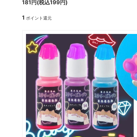
181円(税込199円)
ガラスドーム・ペン・他
＃つくってみたい！
2023福
1
ポイント還元
2025福袋のレフィル売り場
季節の特集
販売用資材・背景紙
★手作りドロップシール特集★
★しろたん
★ゆうパケ送料無料★1000円均一
★すみっコ