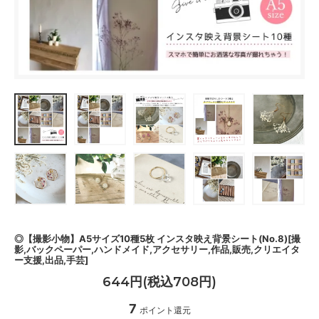
◎【撮影小物】A5サイズ10種5枚 インスタ映え背景シート(No.8)[撮
影,バックペーパー,ハンドメイド,アクセサリー,作品,販売,クリエイタ
ー支援,出品,手芸]
644円(税込708円)
7
ポイント還元