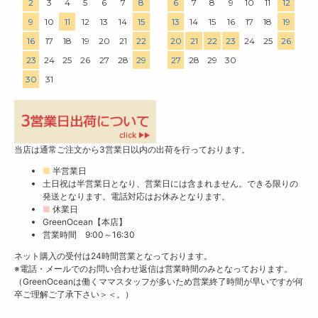
2
3
4
5
6
7
8
6
7
8
9
10
11
12
9
10
11
12
13
14
15
13
14
15
16
17
18
19
16
17
18
19
20
21
22
20
21
22
23
24
25
26
23
24
25
26
27
28
29
27
28
29
30
30
31
当店は通常ご注文から3営業日以内の出荷を行っております。
■
半営業日
土日祝は半営業日となり、営業日には含まれません。できる限りの
発送となります。電話対応はお休みとなります。
■
休業日
GreenOcean【本店】
営業時間 9:00～16:30
ネット購入の受付は24時間営業となっております。
※電話・メールでのお問い合わせ返信は営業時間のみとなっております。
（GreenOceanは働くママスタッフが多いため営業終了時間が早いですが何
卒ご理解ご了承下さい＞＜。）