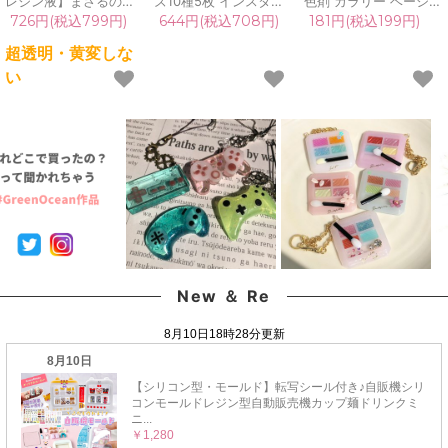
レジン液】まさるの涙
ズ10種5枚 インスタ映
色剤 カラリー ベーシッ
ver.03 超透明 70g 初心
え背景シート(No.9)[撮
クカラー 単品 レジン着
726円(税込799円)
644円(税込708円)
181円(税込199円)
者 作家 コーティング
影,バックペーパー,ハン
色料 定番 基本色 推し
ハード 黄変しない 高品
ドメイド,アクセサリー,
活 UVレジン液 高発色
超透明・黄変しな
質 クリア 猫 UVレジン
作品,販売,クリエイター
クラフト GreenOcean
い
液 安い おすすめ
支援,出品,手芸]
オリジナル♪《選べる
GreenOcean
13色》
New ＆ Re