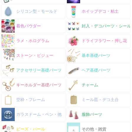
シリコン型・モールド
ホイップデコ・粘土
着色パウダー
封入・デコパーツ・シール
ラメ・ホログラム
ドライフラワー・押し花
ストーン・ビジュー
基本基礎パーツ
アクセサリー基礎パーツ
ヘア基礎パーツ
キーホルダー基礎パーツ
チャーム
空枠・フレーム
ミール皿・デコ土台
ガラスドーム・ペン・他
服飾パーツ
ビーズ・パール
その他・雑貨