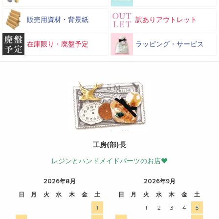
販売用資材・背景紙
訳ありアウトレット
在庫限り・廃盤予定
ラッピング・サービス
工房(部)長
レジンとハンドメイドパーツのお店♥
2026年8月
2026年9月
日
月
火
水
木
金
土
日
月
火
水
木
金
土
1
1
2
3
4
5