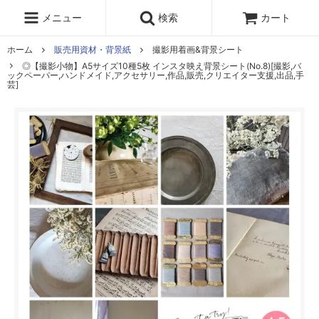
レジン液
まさるの涙
レジンセット
ドロップシール
メニュー
検索
カート
シリコンモールド
盛り専レジン
ホーム
販売用資材・背景紙
撮影用着画&背景シート
◎【撮影小物】A5サイズ10種5枚 インスタ映え背景シート(No.8)[撮影,バ
ックペーパー,ハンドメイド,アクセサリー,作品,販売,クリエイター支援,出品,手
芸]