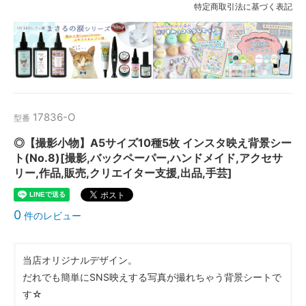
特定商取引法に基づく表記
17836-O
型番
◎【撮影小物】A5サイズ10種5枚 インスタ映え背景シー
ト(No.8)[撮影,バックペーパー,ハンドメイド,アクセサ
リー,作品,販売,クリエイター支援,出品,手芸]
0
件のレビュー
当店オリジナルデザイン。
だれでも簡単にSNS映えする写真が撮れちゃう背景シートで
す☆