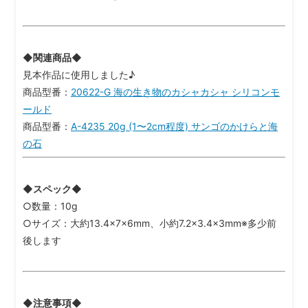
◆関連商品◆
見本作品に使用しました♪
商品型番：
20622-G 海の生き物のカシャカシャ シリコンモ
ールド
商品型番：
A-4235 20g (1〜2cm程度) サンゴのかけらと海
の石
◆スペック◆
○数量：10g
○サイズ：大約13.4×7×6mm、小約7.2×3.4×3mm※多少前
後します
◆注意事項◆