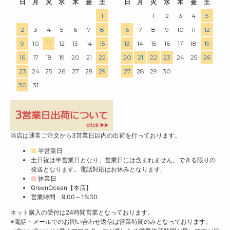
日
月
火
水
木
金
土
日
月
火
水
木
金
土
1
1
2
3
4
5
2
3
4
5
6
7
8
6
7
8
9
10
11
12
9
10
11
12
13
14
15
13
14
15
16
17
18
19
16
17
18
19
20
21
22
20
21
22
23
24
25
26
23
24
25
26
27
28
29
27
28
29
30
30
31
当店は通常ご注文から3営業日以内の出荷を行っております。
■
半営業日
土日祝は半営業日となり、営業日には含まれません。できる限りの
発送となります。電話対応はお休みとなります。
■
休業日
GreenOcean【本店】
営業時間 9:00～16:30
ネット購入の受付は24時間営業となっております。
※電話・メールでのお問い合わせ返信は営業時間のみとなっております。