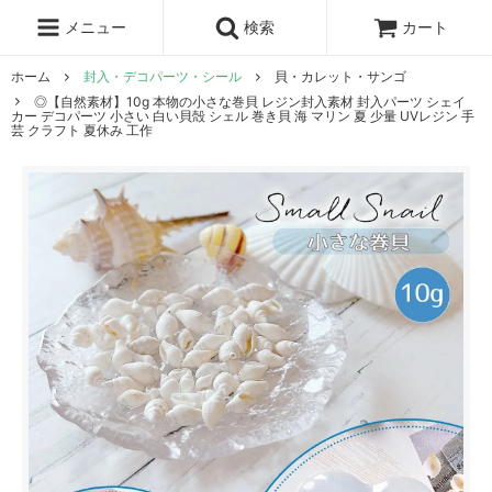
レジン液
まさるの涙
レジンセット
ドロップシール
メニュー
検索
カート
シリコンモールド
盛り専レジン
ホーム
封入・デコパーツ・シール
貝・カレット・サンゴ
◎【自然素材】10g 本物の小さな巻貝 レジン封入素材 封入パーツ シェイ
カー デコパーツ 小さい 白い貝殻 シェル 巻き貝 海 マリン 夏 少量 UVレジン 手
芸 クラフト 夏休み 工作