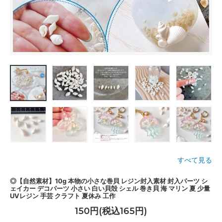
すべて見る
◎【自然素材】10g 本物の小さな巻貝 レジン封入素材 封入パーツ シ
ェイカー デコパーツ 小さい 白い貝殻 シェル 巻き貝 海 マリン 夏 少量
UVレジン 手芸 クラフト 夏休み 工作
150円(税込165円)