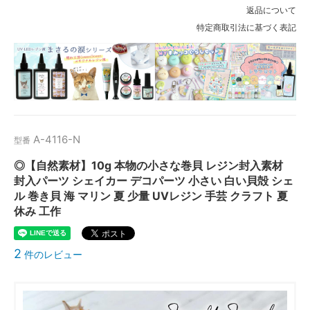
返品について
特定商取引法に基づく表記
A-4116-N
型番
◎【自然素材】10g 本物の小さな巻貝 レジン封入素材
封入パーツ シェイカー デコパーツ 小さい 白い貝殻 シェ
ル 巻き貝 海 マリン 夏 少量 UVレジン 手芸 クラフト 夏
休み 工作
2
件のレビュー