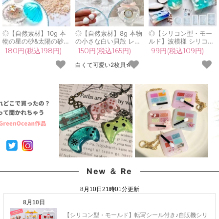
◎【自然素材】10g 本
◎【自然素材】8g 本物
◎【シリコン型・モー
物の星の砂&太陽の砂ミ
の小さな白い貝殻 レジ
ルド】波模様 シリコン
ックス レジン封入素材
ン封入素材 封入パーツ
モールド レジン型 マリ
180円(税込198円)
150円(税込165円)
99円(税込109円)
封入パーツ シェイカー
シェイカー デコパーツ
ン 夏 海 水面 海面 四角
デコパーツ 星砂 サンド
小さい ホワイト シェル
形 丸 深い 厚い アクセ
白くて可愛い2枚貝☆
海 マリン 夏 砂浜 海の
二枚貝 海 マリン 夏 少
サリー キーホルダー 立
砂 少量 UVレジン 手芸
量 UVレジン 手芸 クラ
体 UVレジン LED 手芸
クラフト 夏休み 工作
フト 夏休み 工作
クラフト 《選べる5
種》
New ＆ Re