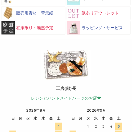
販売用資材・背景紙
訳ありアウトレット
在庫限り・廃盤予定
ラッピング・サービス
工房(部)長
レジンとハンドメイドパーツのお店♥
2026年8月
2026年9月
日
月
火
水
木
金
土
日
月
火
水
木
金
土
1
1
2
3
4
5