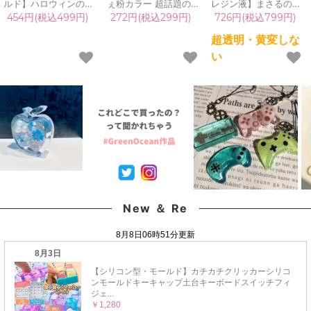
ルド】ハロウィンの仲
ぇ粉カラー 超話題の偏
レジン液】まさるの涙
間たち[おばけ,オバケ,
光微細ラメパウダー た
ver.03 超透明 70g 初心
454円(税込499円)
272円(税込299円)
726円(税込799円)
幽霊,ネコ,猫,ねこ,にゃ
っぷりBIGケース入り♪
者 作家 コーティング
んこ,ニャンコ,コウモ
ホログラム レジン封入
ハード 黄変しない 高品
超透明・黄変しな
リ,こうもり,イベント,
ネイルパーツ ネイル用
質 クリア 猫 UVレジン
い
粘土]
品 デコパーツ キラキラ
液 安い おすすめ
手芸 クラフト《選べる
GreenOcean
12色》
New ＆ Re