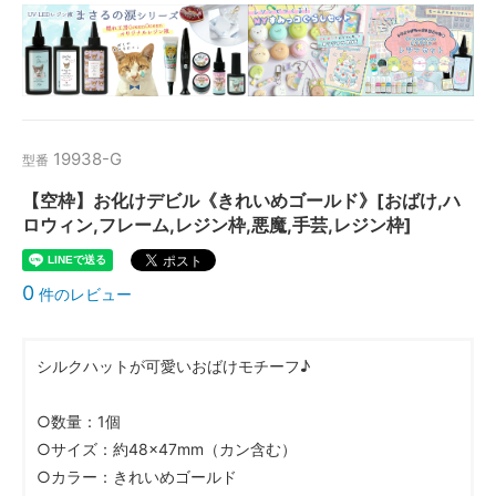
19938-G
型番
【空枠】お化けデビル《きれいめゴールド》[おばけ,ハ
ロウィン,フレーム,レジン枠,悪魔,手芸,レジン枠]
0
件のレビュー
シルクハットが可愛いおばけモチーフ♪
○数量：1個
○サイズ：約48×47mm（カン含む）
○カラー：きれいめゴールド