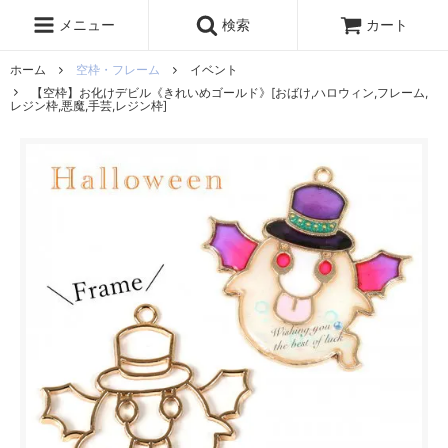
レジン液
まさるの涙
レジンセット
ドロップシール
メニュー
検索
カート
シリコンモールド
盛り専レジン
ホーム
空枠・フレーム
イベント
【空枠】お化けデビル《きれいめゴールド》[おばけ,ハロウィン,フレーム,
レジン枠,悪魔,手芸,レジン枠]