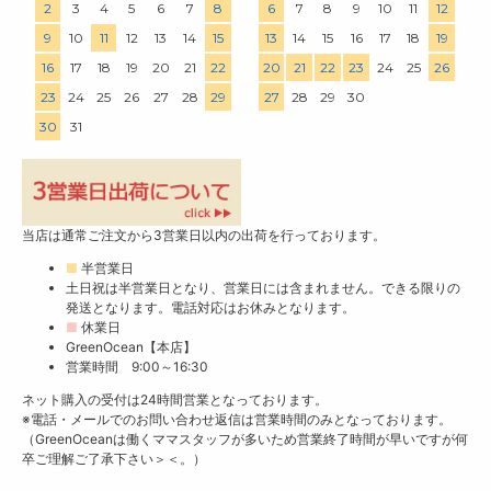
2
3
4
5
6
7
8
6
7
8
9
10
11
12
9
10
11
12
13
14
15
13
14
15
16
17
18
19
16
17
18
19
20
21
22
20
21
22
23
24
25
26
23
24
25
26
27
28
29
27
28
29
30
30
31
当店は通常ご注文から3営業日以内の出荷を行っております。
■
半営業日
土日祝は半営業日となり、営業日には含まれません。できる限りの
発送となります。電話対応はお休みとなります。
■
休業日
GreenOcean【本店】
営業時間 9:00～16:30
ネット購入の受付は24時間営業となっております。
※電話・メールでのお問い合わせ返信は営業時間のみとなっております。
（GreenOceanは働くママスタッフが多いため営業終了時間が早いですが何
卒ご理解ご了承下さい＞＜。）