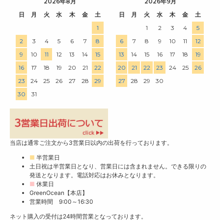
2026年8月
2026年9月
日
月
火
水
木
金
土
日
月
火
水
木
金
土
1
1
2
3
4
5
2
3
4
5
6
7
8
6
7
8
9
10
11
12
9
10
11
12
13
14
15
13
14
15
16
17
18
19
16
17
18
19
20
21
22
20
21
22
23
24
25
26
23
24
25
26
27
28
29
27
28
29
30
30
31
当店は通常ご注文から3営業日以内の出荷を行っております。
■
半営業日
土日祝は半営業日となり、営業日には含まれません。できる限りの
発送となります。電話対応はお休みとなります。
■
休業日
GreenOcean【本店】
営業時間 9:00～16:30
ネット購入の受付は24時間営業となっております。