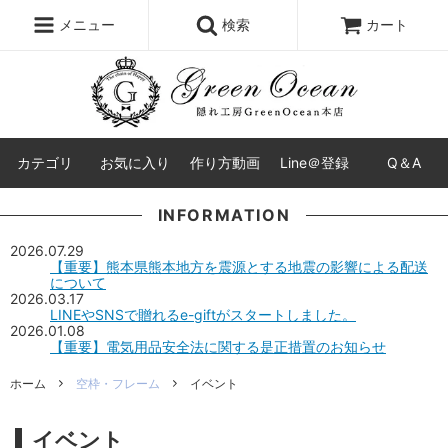
レジン液
まさるの涙
レジンセット
ドロップシール
メニュー
検索
カート
シリコンモールド
盛り専レジン
カテゴリ
お気に入り
作り方動画
Line＠登録
Q＆A
INFORMATION
2026.07.29
【重要】熊本県熊本地方を震源とする地震の影響による配送
について
2026.03.17
LINEやSNSで贈れるe-giftがスタートしました。
2026.01.08
【重要】電気用品安全法に関する是正措置のお知らせ
ホーム
空枠・フレーム
イベント
イベント