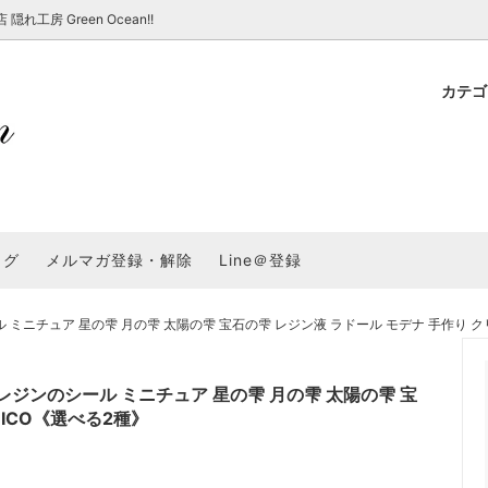
房 Green Ocean!!
カテ
新 新商品★
ョップでのお買い物 注意事項
★7/17更新 新商品★
GreenOcean各店舗の特徴
パラコード
スタートセット・レ
新 新商品★
・注意事項など - 一覧
★6/19更新 新商品★
2025謎福袋「わくわくコンテスト
表
新 新商品★
2026福袋のレフィル売り場
UVライト・道具
シリコン型・モール
集
教えて！レジン液の選び方
ログ
メルマガ登録・解除
Line＠登録
Dレジン液】まさるシリーズ
GreenOceanオリジナルシリーズ♪
クラフト特集
GreenOceanの新たな取り組み
品
★こだわりレジン道具特集★
封入・デコパーツ・シール
ラメ・ホログラム
について
ミニチュア 星の雫 月の雫 太陽の雫 宝石の雫 レジン液 ラドール モデナ 手作り クリ
コ土台
高品質メッキパーツ
福袋「わくわくコンテスト」結果発
＼予告／超改良！まさるの涙 ver.
特集★
基本基礎パーツ
★大きな穴のビーズ＆グッズ特集
アクセサリー基礎パ
レジンのシール ミニチュア 星の雫 月の雫 太陽の雫 宝
＃ラッピング
DICO《選べる2種》
チャーム
空枠・フレーム
に買う？
＃自分でモールドつくりたい
ーモールド用フィルム
＃鉱石ストーンモールド