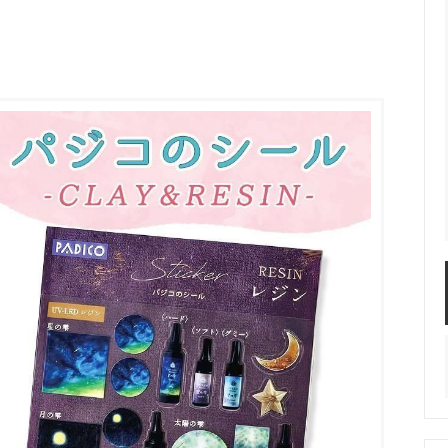
服飾パーツ
ビーズ・パール
袋のレフィル売り場
2024福袋のレフィル売り場
★ミニチュアの世界特集★
訳ありアウトレット
在庫限り・廃盤予定
★
★閉じ込めて楽しむ！かわいいパ
ぐらし立体シールセット★
★レジンでつくるMYすみっコぐら
★