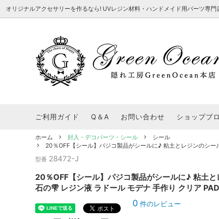
オリジナルアクセサリーを作るなら! UVレジン材料・ハンドメイド用パーツ専門店 隠れ工
★8/3更新 新商品★
■本店で買うとこんないいこと■
★7/24更
Ｑ＆Ａ/シ
2026謎福袋
★7/3更新 新商品★
コンテスト結果発表 - 一覧
★6/24更
福袋 作品例
★6/3更新 新商品★
★5/25更
レジン液・着色剤・オイル
カラリー大辞典
シール帳特
ご利用ガイド
Q＆A
お問い合わせ
ショップブ
★今これが買い！イチオシアイテム★
【UV-LE
パラコードクラフト特集
スクイーズ
★Resin Club（レジンクラブ）★
送料無料商
ホーム
封入・デコパーツ・シール
シール
着色パウダー
20％OFF【シール】パジコ製品がシールに♪ 粘土とレジンのシール 
初心者さんも楽しくハンドメイド♪特集
おすすめデ
ふにゃふにゃ動く、謎の生き物を作ってみ
2026謎
28472-J
型番
た。
表
★スクイーズ特集★
ストーン・ビジュー
★スイーツ
20％OFF【シール】パジコ製品がシールに♪ 粘土と
★猫モールド＆パーツ特集★
＃お急ぎ便
石の雫 レジン液 ラドール モデナ 手作り クリア PA
キーホルダー基礎パーツ
＃レジン液迷ったらコレ！
＃初心者な
0
件のレビュー
＃文字・数字モールド
＃シェイカ