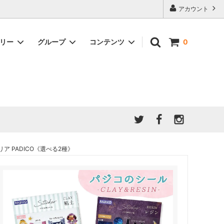
アカウント
ゴリー
グループ
コンテンツ
0
★7/9更新 新商品★
GreenOcean公式の仲間たち
ジンセット
福袋・ガチャ・謎
」結果発
★6/9更新 新商品★
親子でレジン♪クラフト特集
全商品を一気に見る!!
ド
ホイップデコ・粘土
Any giftについて
PADICO
｜保護猫活動
母の日特集
爆盛パック ★お得なまとめ買い特集★
ドライフラワー・押し花
ア PADICO《選べる2種》
★クリスマスプレゼント特集★
03！！！
チョコレートシリーズ 対応一覧
★
ーツ
★ミニ文字モールド特集★
ヘア基礎パーツ
＃プレゼントにおすすめ
ミール皿・デコ土台
＃推し活
＃レジン液をさらさらにしたい