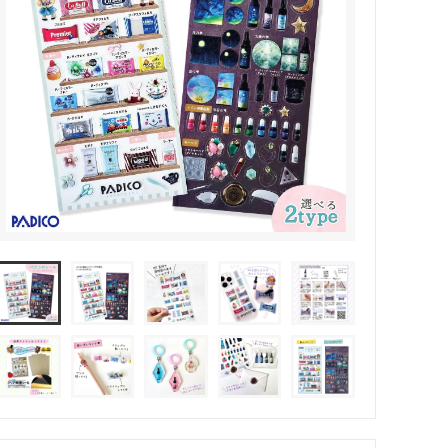
その他・雑貨
2024夏の福袋のレフィル売り場
★プレミアムシールシリーズ★
ラッピング・サービス
ーツ特集★
キャンディバッグの素の説明書
しセット
立体シール