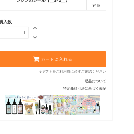
レジンのシール【__S-2__】
94個
購入数
カートに入れる
eギフトをご利用前に必ずご確認ください
返品について
特定商取引法に基づく表記