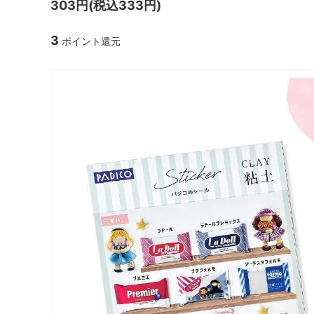
303円(税込333円)
ガラスドーム・ペン・他
＃つくってみたい！
2023福
3
ポイント還元
2025福袋のレフィル売り場
季節の特集
販売用資材・背景紙
★手作りドロップシール特集★
★しろたん
★ゆうパケ送料無料★1000円均一
★すみっコ