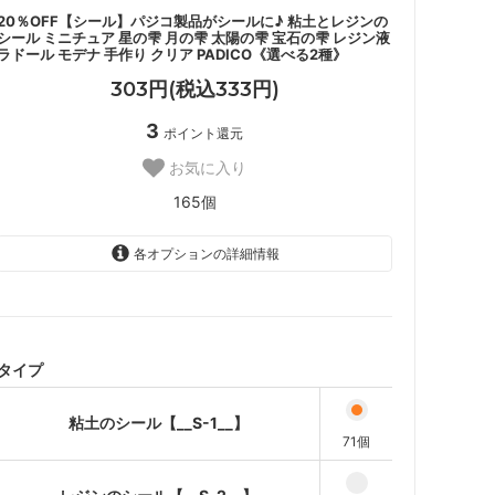
20％OFF【シール】パジコ製品がシールに♪ 粘土とレジンの
シール ミニチュア 星の雫 月の雫 太陽の雫 宝石の雫 レジン液
ラドール モデナ 手作り クリア PADICO《選べる2種》
303円(税込333円)
3
ポイント還元
お気に入り
165個
各オプションの詳細情報
粘土のシール【__S-1__】
レジンのシール【__S-2__】
タイプ
粘土のシール【__S-1__】
71個