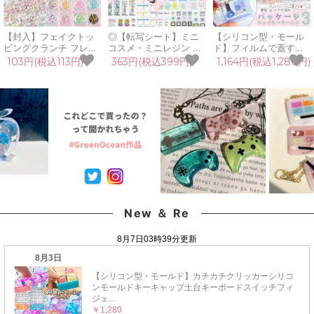
【封入】フェイクトッ
◎【転写シート】ミニ
【シリコン型・モール
ピングクランチ フレー
コスメ・ミニレジン ぴ
ド】フィルムで蓋する
ク トッピング 砂糖 シ
たタンシール 転写シー
パッケージ風シェイカ
103円(税込113円)
363円(税込399円)
1,164円(税込1,280円)
ュガー チョコ デコ レ
ル レジンシール コスメ
ー3 シリコンモールド
ジン封入 カラフル パス
デパコス レジン液 着色
薄め 小さめ カシャカシ
テル カラースプレー ス
剤 装飾シール 透明 こ
ャ ブリスターパック ミ
イーツ ホイップ UVレ
するだけGreenOcean
ニコスメモールド UV
ジン 《選べる11タイ
オリジナル♪《選べる2
レジン GreenOceanオ
プ》
種》
リジナル♪
New ＆ Re