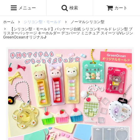
レジン液
まさるの涙
レジンセット
ドロップシール
メニュー
検索
カート
シリコンモールド
盛り専レジン
ホーム
シリコン型・モールド
ノーマルシリコン型
【シリコン型・モールド】パッケージ台紙 シリコンモールド レジン型 ブ
リスターパッケージ キーホルダー デコパーツ ミニチュア スイーツ UVレジン
GreenOceanオリジナル♪