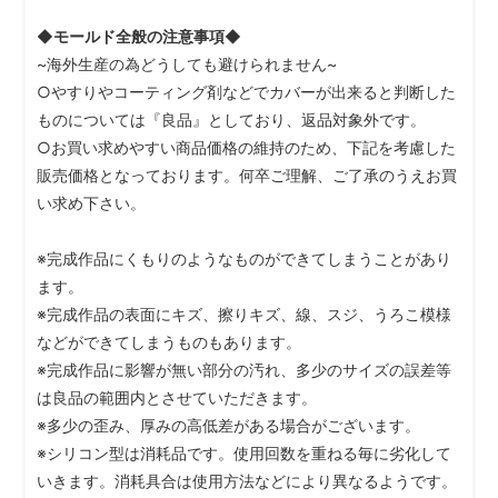
◆モールド全般の注意事項◆
~海外生産の為どうしても避けられません~
○やすりやコーティング剤などでカバーが出来ると判断した
ものについては『良品』としており、返品対象外です。
○お買い求めやすい商品価格の維持のため、下記を考慮した
販売価格となっております。何卒ご理解、ご了承のうえお買
い求め下さい。
※完成作品にくもりのようなものができてしまうことがあり
ます。
※完成作品の表面にキズ、擦りキズ、線、スジ、うろこ模様
などができてしまうものもあります。
※完成作品に影響が無い部分の汚れ、多少のサイズの誤差等
は良品の範囲内とさせていただきます。
※多少の歪み、厚みの高低差がある場合がございます。
※シリコン型は消耗品です。使用回数を重ねる毎に劣化して
いきます。消耗具合は使用方法などにより異なるようです。