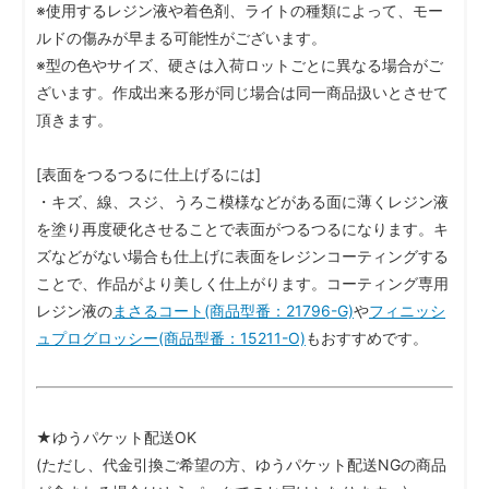
※使用するレジン液や着色剤、ライトの種類によって、モー
ルドの傷みが早まる可能性がございます。
※型の色やサイズ、硬さは入荷ロットごとに異なる場合がご
ざいます。作成出来る形が同じ場合は同一商品扱いとさせて
頂きます。
[表面をつるつるに仕上げるには]
・キズ、線、スジ、うろこ模様などがある面に薄くレジン液
を塗り再度硬化させることで表面がつるつるになります。キ
ズなどがない場合も仕上げに表面をレジンコーティングする
ことで、作品がより美しく仕上がります。コーティング専用
レジン液の
まさるコート(商品型番：21796-G)
や
フィニッシ
ュプログロッシー(商品型番：15211-O)
もおすすめです。
★ゆうパケット配送OK
(ただし、代金引換ご希望の方、ゆうパケット配送NGの商品