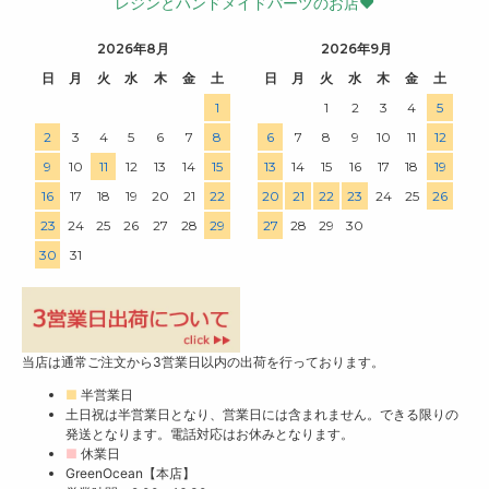
レジンとハンドメイドパーツのお店♥
2026年8月
2026年9月
日
月
火
水
木
金
土
日
月
火
水
木
金
土
1
1
2
3
4
5
2
3
4
5
6
7
8
6
7
8
9
10
11
12
9
10
11
12
13
14
15
13
14
15
16
17
18
19
16
17
18
19
20
21
22
20
21
22
23
24
25
26
23
24
25
26
27
28
29
27
28
29
30
30
31
当店は通常ご注文から3営業日以内の出荷を行っております。
■
半営業日
土日祝は半営業日となり、営業日には含まれません。できる限りの
発送となります。電話対応はお休みとなります。
■
休業日
GreenOcean【本店】