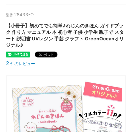
28433-O
型番
【小冊子】初めてでも簡単♪れじんのきほん ガイドブッ
ク 作り方 マニュアル 本 初心者 子供 小学生 親子で スタ
ート 説明書 UVレジン 手芸 クラフト GreenOceanオリ
ジナル♪
2
件のレビュー