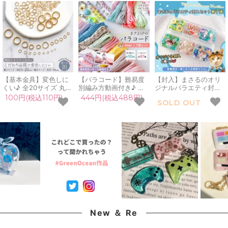
【基本金具】変色しに
【パラコード】難易度
【封入】まさるのオリ
くい♪ 全20サイズ 丸カ
別編み方動画付き♪ ま
ジナルバラエティ封入6
ン 韓国製 こだわり品質
さる印のパラコード
種セット 第7弾 保護猫
100円(税込110円)
444円(税込488円)
SOLD OUT
リング マルカン きれい
10m 7m 4mm 7芯 カラ
支援 夏休み レジン 封
めゴールド アクセサリ
ー ロープ 紐 初心者 作
入素材 封入パーツ シェ
ー キーホルダー パーツ
り方 説明書付 ストラッ
イカー デコパーツ
基礎 材料 ハンドメイド
プ キーホルダー 手芸
GreenOceanオリジナ
資材 《選べる20種》
ハンドメイド 《選べる
ル♪
87種》
New ＆ Re