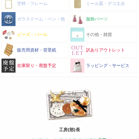
空枠・フレーム
ミール皿・デコ土台
ガラスドーム・ペン・他
服飾パーツ
ビーズ・パール
その他・雑貨
販売用資材・背景紙
訳ありアウトレット
在庫限り・廃盤予定
ラッピング・サービス
工房(部)長