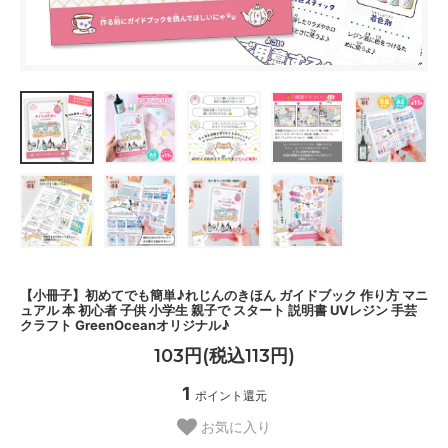
【小冊子】初めてでも簡単♪れじんのきほん ガイドブック 作り方 マニ
ュアル 本 初心者 子供 小学生 親子で スタート 説明書 UVレジン 手芸
クラフト GreenOceanオリジナル♪
103円(税込113円)
1
ポイント還元
お気に入り