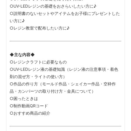
○UV-LEDレジンの基礎をおさらいしたい方に♪
○説明書のないセットやアイテムをお子様にプレゼントした
い方に♪
○レジン教室で配布したい方に♪
◆主な内容◆
○レジンクラフトに必要なもの
○UV-LEDレジン液の基礎知識（レジン液の注意事項・着色
剤の混ぜ方・ライトの使い方）
○作品の作り方（モールド作品・シェイカー作品・空枠作
品・カンパーツの取り付け方・金具について）
○困ったときは
○制作動画QRコード
○おすすめ商品の紹介