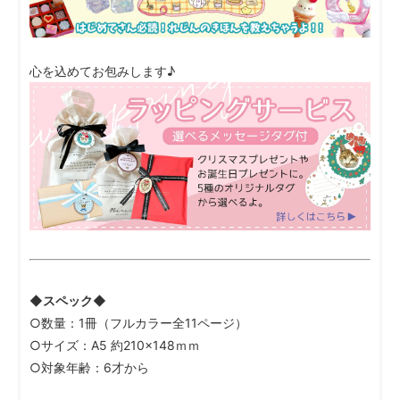
心を込めてお包みします♪
◆スペック◆
○数量：1冊（フルカラー全11ページ）
○サイズ：A5 約210×148ｍｍ
○対象年齢：6才から