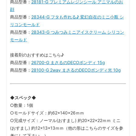
商品型番：
28181-G プレミアムレジンシール アニマルのお
顔
商品型番：
28344-G フタも作れる♪ 変幻自在のミニ小瓶 シ
リコンモールド
商品型番：
28343-G つみつみミニアイスクリーム シリコン
モールド
接着剤のおすすめはこちら♪
商品型番：
26700-G まさるのDECOボンディ 15g
商品型番：
28100-G 2way まさるのDECOボンディ光 10g
◆スペック◆
○数量：1個
○モールドサイズ：約62×140×26ｍｍ
○完成サイズ：ノーマル(おすまし) 約20×22×22ｍｍ ミニ
(おすまし) 約12×13×13ｍｍ（他の形はこちらのサイズを参
考にして下さい。）