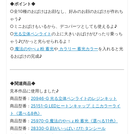
◆ポイント◆
○全10種のおばけはお顔なし、好みのお顔のおばけが作れち
ゃう♪
○ミニおばけもいるから、デコパーツとしても使えるよ♪
○
光る立体ペンライト
の上に大きいおばけがぴったり乗っち
ゃう♪ぴかっと光らせられるよ！
○
魔法のやべぇ粉 蓄光
や
カラリー 蓄光カラー
を入れると光
るおばけの完成♪
◆関連商品◆
見本作品に使用しました♪
商品型番：
20946-G 光る立体ペンライトのレジンキット
商品型番：
25151-G LEDヒートンキャップ ミニカラーライ
ト《選べる8色》
商品型番：
25970-G 魔法のやべぇ粉 蓄光《選べる11色》
商品型番：
28330-G 顔がいっぱい ぴたタンシール