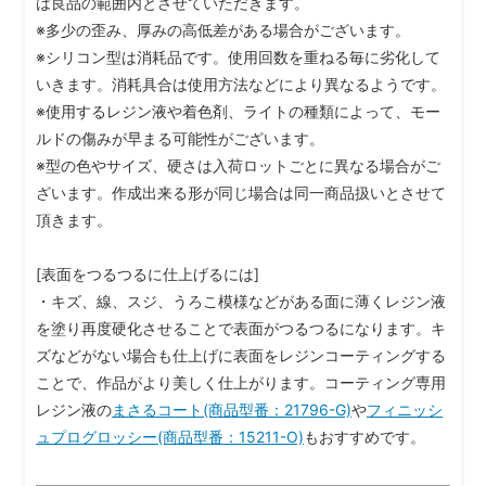
は良品の範囲内とさせていただきます。
※多少の歪み、厚みの高低差がある場合がございます。
※シリコン型は消耗品です。使用回数を重ねる毎に劣化して
いきます。消耗具合は使用方法などにより異なるようです。
※使用するレジン液や着色剤、ライトの種類によって、モー
ルドの傷みが早まる可能性がございます。
※型の色やサイズ、硬さは入荷ロットごとに異なる場合がご
ざいます。作成出来る形が同じ場合は同一商品扱いとさせて
頂きます。
[表面をつるつるに仕上げるには]
・キズ、線、スジ、うろこ模様などがある面に薄くレジン液
を塗り再度硬化させることで表面がつるつるになります。キ
ズなどがない場合も仕上げに表面をレジンコーティングする
ことで、作品がより美しく仕上がります。コーティング専用
レジン液の
まさるコート(商品型番：21796-G)
や
フィニッシ
ュプログロッシー(商品型番：15211-O)
もおすすめです。