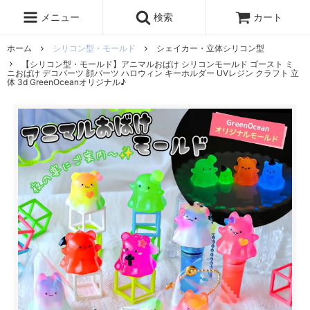
レジン液
まさるの涙
レジンセット
ドロップシール
メニュー
検索
カート
シリコンモールド
盛り専レジン
ホーム
シリコン型・モールド
シェイカー・立体シリコン型
【シリコン型・モールド】アニマルおばけ シリコンモールド ゴースト ミ
ニおばけ デコパーツ 顔パーツ ハロウィン キーホルダー UVレジン クラフト 立
体 3d GreenOceanオリジナル♪