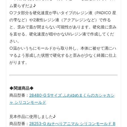
ム要らずだよ♪
○フタ部分を硬化速度が早いタイプのレジン液（PADICO 星
の雫など）や2液性レジン液（アクアレジンなど）で作る
と、歪みで蓋が閉まらない可能性があります。硬化後に歪み
を直せる、硬化速度が穏やかなUVレジン液で作成してくだ
さい。
○温かいうちにモールドから取り外し、本体に被せて溝にハ
マるよう形成した状態で硬化すると歪みが少なく綺麗に仕上
がります。
◆関連商品◆
商品型番：
28480-G Sサイズ ふわゆめまくらのカシャカシ
ャ シリコンモールド
見本作品に使用しました♪
商品型番：
28253-G ねそべりアニマル シリコンモールド B