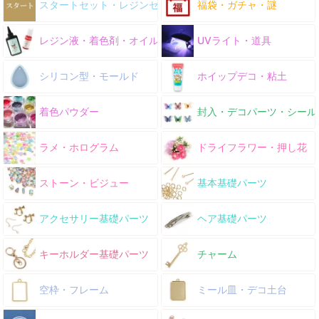
スタートセット・レジンセット
福袋・ガチャ・謎
レジン液・着色剤・オイル
UVライト・道具
シリコン型・モールド
ホイップデコ・粘土
着色パウダー
封入・デコパーツ・シール
ラメ・ホログラム
ドライフラワー・押し花
ストーン・ビジュー
基本基礎パーツ
アクセサリー基礎パーツ
ヘア基礎パーツ
キーホルダー基礎パーツ
チャーム
空枠・フレーム
ミール皿・デコ土台