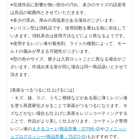
※完成作品に影響が無い部分の汚れ、多少のサイズの誤差等
は良品の範囲内とさせていただきます。
※多少の歪み、厚みの高低差がある場合がございます。
※シリコン型は消耗品です。使用回数を重ねる毎に劣化して
いきます。消耗具合は使用方法などにより異なるようです。
※使用するレジン液や着色剤、ライトの種類によって、モー
ルドの傷みが早まる可能性がございます。
※型の色やサイズ、硬さは入荷ロットごとに異なる場合がご
ざいます。作成出来る形が同じ場合は同一商品扱いとさせて
頂きます。
[表面をつるつるに仕上げるには]
・キズ、線、スジ、うろこ模様などがある面に薄くレジン液
を塗り再度硬化させることで表面がつるつるになります。キ
ズなどがない場合も仕上げに表面をレジンコーティングする
ことで、作品がより美しく仕上がります。コーティング専用
レジン液の
まさるコート(商品型番：21796-G)
や
フィニッシ
ュプログロッシー(商品型番：15211-O)
もおすすめです。