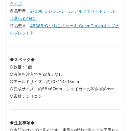
タイプ
商品型番：
27906-G レジンシール アルファベットシール
《選べる4種》
商品型番：
48388-G いちごのケーキ GreenOceanオリジナ
ルブレンド♪
◆スペック◆
○数量：1個
○液体を注入できる溝：なし
○モールドサイズ：約70×114×18mm
○完成サイズ：約58×67mm、シェイカーの深さ 約8mm
○素材：シリコン
◆注意事項◆
○表記のサイズは目安です。実際の寸法は個々に若干異なる