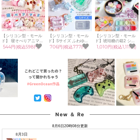
【シリコン型・モール
【シリコン型・モール
【シリコン型・モール
ド】 寝そべりアニマル
ド】Sサイズ ふわゆめ
ド】琥珀糖の箱2 シリ
ズ シリコンモールド レ
まくらのカシャカシャ
コンモールド レジン型
544円(税込598円)
706円(税込777円)
1,010円(税込1,111円)
ジン型 動物 猫 ねこ う
シリコンモールド シェ
セット ボックス パッケ
さぎ 犬 ぶた キーホル
イカーモールド シャカ
ージ ケース カン付き
ダー デコパーツ 立体
シャカ レジン型 小さめ
シェイカー キーホルダ
3d UVレジン LED 手芸
枕 フリル フレーム 額
ー UVレジン クラフト
クラフト 《選べる4
縁 推し活 UVレジン
GreenOceanオリジナ
種》
LED クラフト
ル♪
New ＆ Re