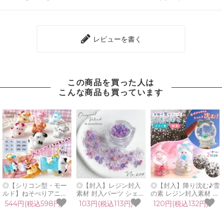
レビューを書く
この商品を買った人は
こんな商品も買っています
◎【シリコン型・モー
◎【封入】レジン封入
◎【封入】降り沈む♪雪
ルド】ねそべりアニマ
素材 封入パーツ シェイ
の素 レジン封入素材 封
ル シリコンモールド レ
カー デコパーツ ヘリオ
入パーツ 雪のもと 雪の
544円(税込598円)
103円(税込113円)
120円(税込132円)
ジン型 猫 ネコ 犬 イヌ
トロープ お花 パール
粉 スノーパウダー スノ
豚 ブタ エアロビ キー
ガラスブリオン
ードーム 人工雪 フェイ