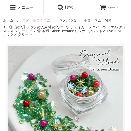
レジン液
まさるの涙
レジンセット
ドロップシール
メニュー
検索
カート
シリコンモールド
盛り専レジン
ホーム
ラメ・ホログラム
ラメパウダー・ホログラム・MIX
◎【封入】レジン封入素材 封入パーツ シェイカー デコパーツ ノエル クリ
スマス ツリー リース 雪 冬 緑 GreenOceanオリジナルブレンド♪《No206》
ミックス グリーン