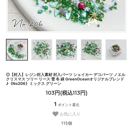
◎【封入】レジン封入素材 封入パーツ シェイカー デコパーツ ノエル
クリスマス ツリー リース 雪 冬 緑 GreenOceanオリジナルブレンド
♪《No206》ミックス グリーン
103円(税込113円)
1
ポイント還元
お気に入り
115個