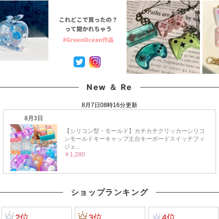
ホルダー 動物 立体 3d
GreenOceanオリジナ
クスノー フレーク クリ
UVレジン スクイーズ
ルブレンド
スマス 素材 材料 UVレ
レジン クラフト 《選べ
♪《No204》ミックス
ジン クラフト《選べる
る2種》
パープル
2種》
New ＆ Re
ショップランキング