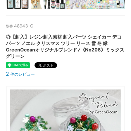
48943-G
型番
◎【封入】レジン封入素材 封入パーツ シェイカー デコ
パーツ ノエル クリスマス ツリー リース 雪 冬 緑
GreenOceanオリジナルブレンド♪《No206》ミックス
グリーン
2
件のレビュー