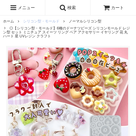
レジン液
まさるの涙
レジンセット
ドロップシール
メニュー
検索
カート
シリコンモールド
盛り専レジン
ホーム
シリコン型・モールド
ノーマルシリコン型
◎【シリコン型・モールド】6種のドーナツビーズ シリコンモールド レジ
ン型 セット ミニチュア スイーツ リング ペア アクセサリー イヤリング 花 丸
ハート 星 UVレジン クラフト