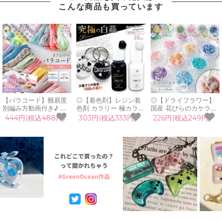
こんな商品も買っています
【パラコード】難易度
◎【着色剤】レジン着
◎【ドライフラワー】
別編み方動画付き♪ ま
色剤 カラリー 極カラー
国産 花びらのカケラ
さる印のパラコード
究極の白黒 単品 レジン
MIX プリザーブドフラ
444円(税込488円)
303円(税込333円)
226円(税込249円)
10m 7m 4mm 7芯 カラ
着色料 不透明カラー ミ
ワー レジン封入素材 封
ー ロープ 紐 初心者 作
ルキー UVレジン液 高
入パーツ 日本製 花材
り方 説明書付 ストラッ
発色 手芸 クラフト
本物 欠片 少量
プ キーホルダー 手芸
GreenOceanオリジナ
GreenOceanオリジナ
ハンドメイド 《選べる
ル♪《選べる2色》
ルブレンド♪《選べる
87種》
18色》