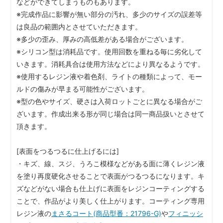
などができてしまうものもあります。
※完成作品に影響が無い部分の汚れ、多少のサイズの誤差等
は良品の範囲内とさせていただきます。
※多少の歪み、厚みの高低差がある場合がございます。
※シリコン型は消耗品です。使用回数を重ねる毎に劣化して
いきます。消耗具合は使用方法などにより異なるようです。
※使用するレジン液や着色剤、ライトの種類によって、モー
ルドの傷みが早まる可能性がございます。
※型の色やサイズ、硬さは入荷ロットごとに異なる場合がご
ざいます。作成出来る形が同じ場合は同一商品扱いとさせて
頂きます。
[表面をつるつるに仕上げるには]
・キズ、線、スジ、うろこ模様などがある面に薄くレジン液
を塗り再度硬化させることで表面がつるつるになります。キ
ズなどがない場合も仕上げに表面をレジンコーティングする
ことで、作品がより美しく仕上がります。コーティング専用
レジン液の
まさるコート(商品型番：21796-G)
や
フィニッシ