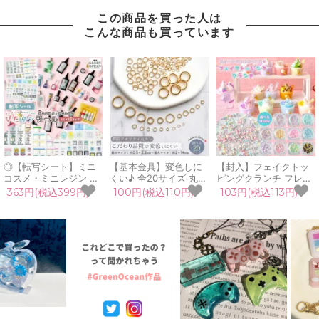
この商品を買った人は
こんな商品も買っています
◎【転写シート】ミニ
【基本金具】変色しに
【封入】フェイクトッ
コスメ・ミニレジン ぴ
くい♪ 全20サイズ 丸カ
ピングクランチ フレー
たタンシール 転写シー
ン 韓国製 こだわり品質
ク トッピング 砂糖 シ
363円(税込399円)
100円(税込110円)
103円(税込113円)
ル レジンシール コスメ
リング マルカン きれい
ュガー チョコ デコ レ
デパコス レジン液 着色
めゴールド アクセサリ
ジン封入 カラフル パス
剤 装飾シール 透明 こ
ー キーホルダー パーツ
テル カラースプレー ス
するだけGreenOcean
基礎 材料 ハンドメイド
イーツ ホイップ UVレ
オリジナル♪《選べる2
資材 《選べる20種》
ジン 《選べる11タイ
種》
プ》