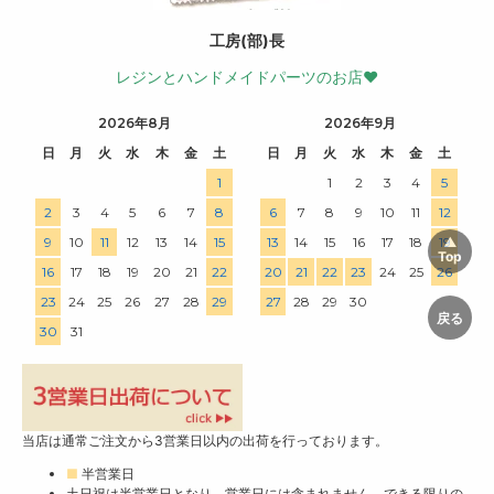
工房(部)長
レジンとハンドメイドパーツのお店♥
2026年8月
2026年9月
日
月
火
水
木
金
土
日
月
火
水
木
金
土
1
1
2
3
4
5
2
3
4
5
6
7
8
6
7
8
9
10
11
12
9
10
11
12
13
14
15
13
14
15
16
17
18
19
16
17
18
19
20
21
22
20
21
22
23
24
25
26
23
24
25
26
27
28
29
27
28
29
30
30
31
当店は通常ご注文から3営業日以内の出荷を行っております。
■
半営業日
土日祝は半営業日となり、営業日には含まれません。できる限りの