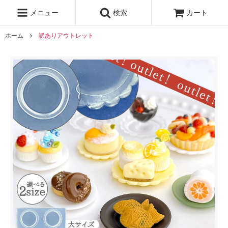
レジン液
まさるの涙
レジンセット
ドロップシール
メニュー
検索
カート
シリコンモールド
盛り専レジン
ホーム
訳ありアウトレット