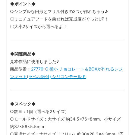
◆ポイント◆
○シンプルな円形とフリル付きの2つが作れちゃう♪
〇ミニチュアフードを乗せれば完成度がぐっとUP！
〇大小2サイズから選べるよ！
◆関連商品◆
見本作品に使用しました♪
商品型番：
27770-G 極小 チョコレート＆BOXが作れるレジ
ンキット(ラベル紙付) シリコンモールド
◆スペック◆
○数量：1個（選べる2サイズ）
○モールドサイズ：大サイズ 約34.5×76×8mm、小サイズ
約37×58×5.5mm
○完成サイズ：大サイズ（フリル）約30×28.3×4.3mm（円