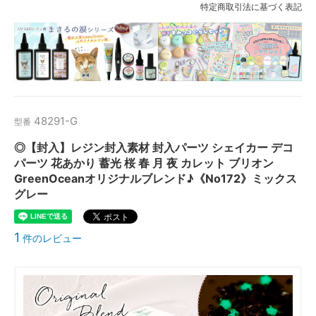
特定商取引法に基づく表記
48291-G
型番
◎【封入】レジン封入素材 封入パーツ シェイカー デコ
パーツ 花あかり 蓄光 桜 春 月 夜 カレット ブリオン
GreenOceanオリジナルブレンド♪《No172》ミックス
グレー
1
件のレビュー