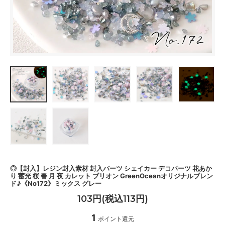
◎【封入】レジン封入素材 封入パーツ シェイカー デコパーツ 花あか
り 蓄光 桜 春 月 夜 カレット ブリオン GreenOceanオリジナルブレン
ド♪《No172》ミックス グレー
103円(税込113円)
1
ポイント還元