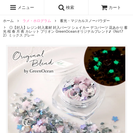
レジン液
まさるの涙
レジンセット
ドロップシール
メニュー
検索
カート
シリコンモールド
盛り専レジン
ホーム
ラメ・ホログラム
蓄光・マジカルスノーパウダー
◎【封入】レジン封入素材 封入パーツ シェイカー デコパーツ 花あかり 蓄
光 桜 春 月 夜 カレット ブリオン GreenOceanオリジナルブレンド♪《No17
2》ミックス グレー