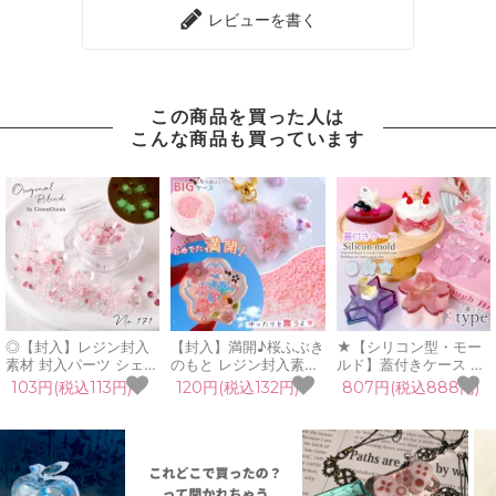
レビューを書く
この商品を買った人は
こんな商品も買っています
◎【封入】レジン封入
【封入】満開♪桜ふぶき
★【シリコン型・モー
素材 封入パーツ シェイ
のもと レジン封入素材
ルド】蓋付きケース シ
カー デコパーツ サクラ
封入パーツ 桜色 桜の粉
リコンモールド レジン
103円(税込113円)
120円(税込132円)
807円(税込888円)
ドロップス 蓄光 桜 さ
さくら サクラ 桜吹雪
型 丸 桜 星 さくら スタ
くら 春 花 ガラス粒
さくら吹雪 ピンク パウ
ー インテリア 小物入れ
GreenOceanオリジナ
ダー フレーク 春 入学
ふたつき 3d 立体 2液
ルブレンド♪《No171》
卒業 合格 御守 お守り
性レジン 二液 エポキシ
ミックス ピンク 透明
素材 UVレジン クラフ
樹脂 クラフト《選べる
ト
3種》