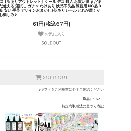
◎【訳ありアウトレット】シール デコ 封入 お買い得 まだま
だ使える 運試し ガチャ わけあり 検品不良品 練習用 NG品 B
級 安い 手芸 デザインおまかせ♪訳ありシール どれが届くか
お楽しみ♪
61円(税込67円)
お気に入り
SOLDOUT
SOLD OUT
eギフトをご利用前に必ずご確認ください
返品について
特定商取引法に基づく表記