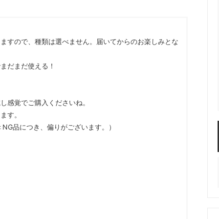
服飾パーツ
ビーズ・パール
袋のレフィル売り場
2024福袋のレフィル売り場
★ミニチュアの世界特集★
訳ありアウトレット
在庫限り・廃盤予定
りますので、種類は選べません。届いてからのお楽しみとな
★
★閉じ込めて楽しむ！かわいいパ
ぐらし立体シールセット★
★レジンでつくるMYすみっコぐら
でまだまだ使える！
★
試し感覚でご購入くださいね。
ります。
＜NG品につき、偏りがございます。）