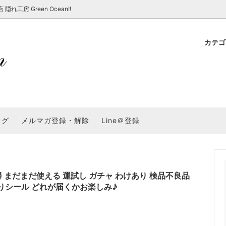
房 Green Ocean!!
カテ
新 新商品★
ョップでのお買い物 注意事項
★7/17更新 新商品★
GreenOcean各店舗の特徴
パラコード
スタートセット・レ
新 新商品★
・注意事項など - 一覧
★6/19更新 新商品★
2025謎福袋「わくわくコンテスト
表
新 新商品★
2026福袋のレフィル売り場
UVライト・道具
シリコン型・モール
集
教えて！レジン液の選び方
ログ
メルマガ登録・解除
Line＠登録
Dレジン液】まさるシリーズ
GreenOceanオリジナルシリーズ♪
クラフト特集
GreenOceanの新たな取り組み
品
★こだわりレジン道具特集★
封入・デコパーツ・シール
ラメ・ホログラム
について
コ土台
高品質メッキパーツ
福袋「わくわくコンテスト」結果発
＼予告／超改良！まさるの涙 ver.
特集★
基本基礎パーツ
★大きな穴のビーズ＆グッズ特集
アクセサリー基礎パ
 まだまだ使える 運試し ガチャ わけあり 検品不良品
ありシール どれが届くかお楽しみ♪
＃ラッピング
チャーム
空枠・フレーム
に買う？
＃自分でモールドつくりたい
ーモールド用フィルム
＃鉱石ストーンモールド