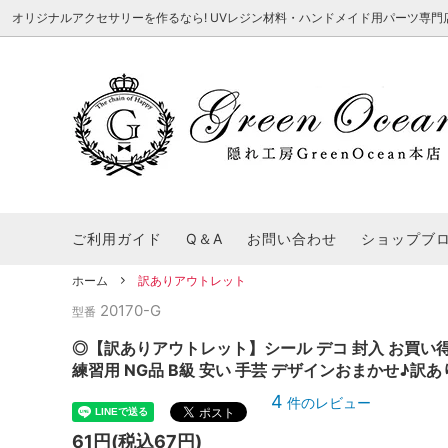
オリジナルアクセサリーを作るなら! UVレジン材料・ハンドメイド用パーツ専門店 隠れ工
★8/3更新 新商品★
■本店で買うとこんないいこと■
★7/24更
Ｑ＆Ａ/シ
2026謎福袋
★7/3更新 新商品★
コンテスト結果発表 - 一覧
★6/24更
福袋 作品例
★6/3更新 新商品★
★5/25更
レジン液・着色剤・オイル
カラリー大辞典
シール帳特
ご利用ガイド
Q＆A
お問い合わせ
ショップブ
★今これが買い！イチオシアイテム★
【UV-LE
パラコードクラフト特集
スクイーズ
★Resin Club（レジンクラブ）★
送料無料商
ホーム
訳ありアウトレット
着色パウダー
20170-G
初心者さんも楽しくハンドメイド♪特集
おすすめデ
型番
ふにゃふにゃ動く、謎の生き物を作ってみ
2026謎
た。
表
★スクイーズ特集★
ストーン・ビジュー
★スイーツ
◎【訳ありアウトレット】シール デコ 封入 お買い得
練習用 NG品 B級 安い 手芸 デザインおまかせ♪訳
★猫モールド＆パーツ特集★
＃お急ぎ便
4
件のレビュー
キーホルダー基礎パーツ
＃レジン液迷ったらコレ！
＃初心者な
61円(税込67円)
＃文字・数字モールド
＃シェイカ