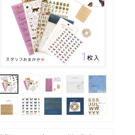
その他・雑貨
2024夏の福袋のレフィル売り場
★プレミアムシールシリーズ★
ラッピング・サービス
ーツ特集★
キャンディバッグの素の説明書
しセット
立体シール