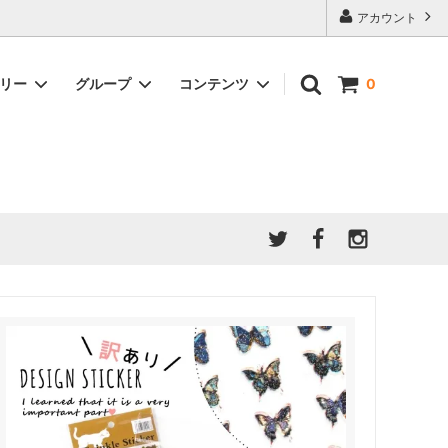
アカウント
ゴリー
グループ
コンテンツ
0
★7/9更新 新商品★
GreenOcean公式の仲間たち
ジンセット
福袋・ガチャ・謎
」結果発
★6/9更新 新商品★
親子でレジン♪クラフト特集
全商品を一気に見る!!
ド
ホイップデコ・粘土
Any giftについて
PADICO
｜保護猫活動
母の日特集
爆盛パック ★お得なまとめ買い特集★
ドライフラワー・押し花
★クリスマスプレゼント特集★
03！！！
チョコレートシリーズ 対応一覧
★
ーツ
★ミニ文字モールド特集★
ヘア基礎パーツ
＃プレゼントにおすすめ
ミール皿・デコ土台
＃推し活
＃レジン液をさらさらにしたい