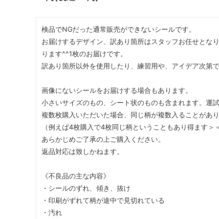
ガラスドーム・ペン・他
＃つくってみたい！
2023福
検品でNGだった通常販売ができないシールです。
2025福袋のレフィル売り場
季節の特集
販売用資材・背景紙
お届けするデザイン、訳あり箇所はスタッフお任せとな
★手作りドロップシール特集★
★しろたん
ります^^1枚のお届けです。
★ゆうパケ送料無料★1000円均一
★すみっコ
訳あり箇所以外を使用したり、練習用や、アイデア次第
画像にないシールをお届けする場合もあります。
小さいサイズのもの、シート状のものも含まれます。運
複数枚購入いただいた場合、同じ柄が複数入ることがあ
（例えば4枚購入で4枚同じ柄ということもあり得ます＞
あらかじめご了承の上ご購入ください。
返品対応は致しかねます。
《不良品の主な内容》
・シールのずれ、傾き、抜け
・印刷がずれて柄が途中で見切れている
・汚れ