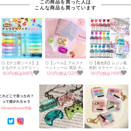
この商品を買った人は
こんな商品も買っています
◎【デコ用ソース】ま
◎【シール】アルファ
◎【着色剤】レジン着
さるのチョコデコソー
ベットシール 英語 大文
色剤 カラリー ジュエリ
ス 単品 フェイクソース
字 小文字 イニシャル
ーウォーターカラー 単
80円(税込88円)
120円(税込132円)
181円(税込199円)
トッピング ホイップデ
レジンシール ネイルシ
品 レジン着色料 定番
コ ミニチュアスイーツ
ール シート フィルム
クリア 透明 宝石 UVレ
推し活 クラフト用 手芸
デコ 貼り付けパーツ 封
ジン液 高発色 クラフト
用 GreenOceanオリジ
入 推し活 グッズ UVレ
GreenOceanオリジナ
ナル♪《選べる14色》
ジン クラフト《選べる
ル♪《選べる16色》
7色》