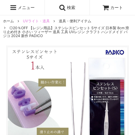
レジン液
まさるの涙
レジンセット
ドロップシール
メニュー
検索
カート
シリコンモールド
盛り専レジン
ホーム
UVライト・道具
道具・便利アイテム
◎20％OFF 【レジン用品】ステンレスピンセット Sサイズ 日本製 8cm 滑
り止め付き 小さい ツィーザー 道具 工具 UVレジン クラフト ハンドメイド パ
ジコ 2024 新作 PADICO