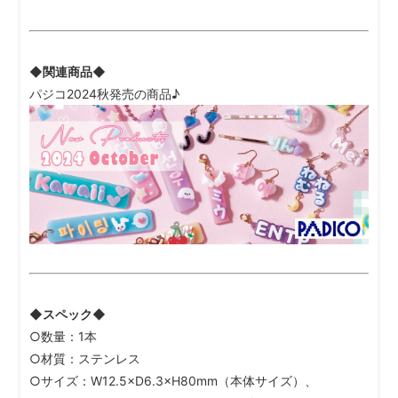
◆関連商品◆
パジコ2024秋発売の商品♪
◆スペック◆
○数量：1本
○材質：ステンレス
○サイズ：W12.5×D6.3×H80mm（本体サイズ）、