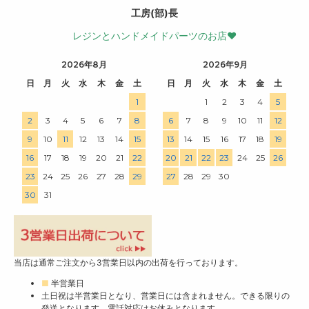
工房(部)長
レジンとハンドメイドパーツのお店♥
2026年8月
2026年9月
日
月
火
水
木
金
土
日
月
火
水
木
金
土
1
1
2
3
4
5
2
3
4
5
6
7
8
6
7
8
9
10
11
12
9
10
11
12
13
14
15
13
14
15
16
17
18
19
16
17
18
19
20
21
22
20
21
22
23
24
25
26
23
24
25
26
27
28
29
27
28
29
30
30
31
当店は通常ご注文から3営業日以内の出荷を行っております。
■
半営業日
土日祝は半営業日となり、営業日には含まれません。できる限りの
発送となります。電話対応はお休みとなります。