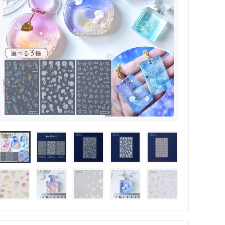
その他・雑貨
2024夏の福袋のレフィル売り場
★プレミアムシールシリーズ★
ラッピング・サービス
ーツ特集★
キャンディバッグの素の説明書
しセット
立体シール