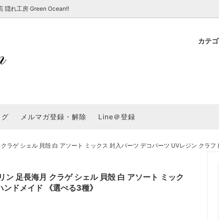
房 Green Ocean!!
カテ
新 新商品★
ョップでのお買い物 注意事項
★7/17更新 新商品★
GreenOcean各店舗の特徴
パラコード
スタートセット・レ
新 新商品★
・注意事項など - 一覧
★6/19更新 新商品★
2025謎福袋「わくわくコンテスト
表
新 新商品★
2026福袋のレフィル売り場
UVライト・道具
シリコン型・モール
集
教えて！レジン液の選び方
ログ
メルマガ登録・解除
Line＠登録
Dレジン液】まさるシリーズ
GreenOceanオリジナルシリーズ♪
クラフト特集
GreenOceanの新たな取り組み
品
★こだわりレジン道具特集★
封入・デコパーツ・シール
ラメ・ホログラム
について
クラゲ シェル 貝殻 白 アソート ミックス 封入パーツ デコパーツ UVレジン クラフ
コ土台
高品質メッキパーツ
福袋「わくわくコンテスト」結果発
＼予告／超改良！まさるの涙 ver.
特集★
基本基礎パーツ
★大きな穴のビーズ＆グッズ特集
アクセサリー基礎パ
ン 足長海月 クラゲ シェル 貝殻 白 アソート ミック
＃ラッピング
 ハンドメイド 《選べる3種》
チャーム
空枠・フレーム
に買う？
＃自分でモールドつくりたい
ーモールド用フィルム
＃鉱石ストーンモールド