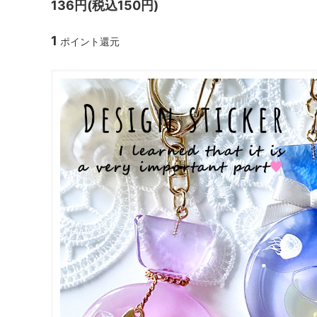
136円(税込150円)
ガラスドーム・ペン・他
＃つくってみたい！
2023福
1
ポイント還元
2025福袋のレフィル売り場
季節の特集
販売用資材・背景紙
★手作りドロップシール特集★
★しろたん
★ゆうパケ送料無料★1000円均一
★すみっコ