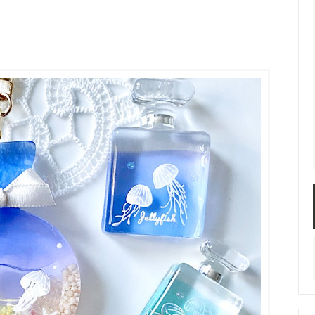
服飾パーツ
ビーズ・パール
袋のレフィル売り場
2024福袋のレフィル売り場
★ミニチュアの世界特集★
訳ありアウトレット
在庫限り・廃盤予定
★
★閉じ込めて楽しむ！かわいいパ
ぐらし立体シールセット★
★レジンでつくるMYすみっコぐら
★