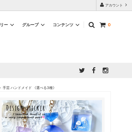
アカウント
ゴリー
グループ
コンテンツ
0
★7/9更新 新商品★
GreenOcean公式の仲間たち
ジンセット
福袋・ガチャ・謎
」結果発
★6/9更新 新商品★
親子でレジン♪クラフト特集
全商品を一気に見る!!
ド
ホイップデコ・粘土
Any giftについて
PADICO
｜保護猫活動
母の日特集
爆盛パック ★お得なまとめ買い特集★
ドライフラワー・押し花
ト 手芸 ハンドメイド 《選べる3種》
★クリスマスプレゼント特集★
03！！！
チョコレートシリーズ 対応一覧
★
ーツ
★ミニ文字モールド特集★
ヘア基礎パーツ
＃プレゼントにおすすめ
ミール皿・デコ土台
＃推し活
＃レジン液をさらさらにしたい