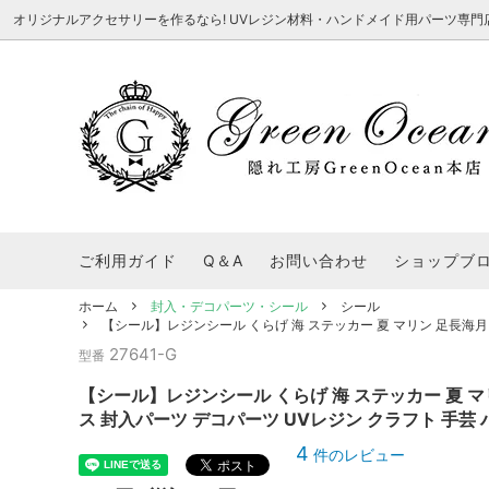
オリジナルアクセサリーを作るなら! UVレジン材料・ハンドメイド用パーツ専門店 隠れ工
★8/3更新 新商品★
■本店で買うとこんないいこと■
★7/24更
Ｑ＆Ａ/シ
2026謎福袋
★7/3更新 新商品★
コンテスト結果発表 - 一覧
★6/24更
福袋 作品例
★6/3更新 新商品★
★5/25更
レジン液・着色剤・オイル
カラリー大辞典
シール帳特
ご利用ガイド
Q＆A
お問い合わせ
ショップブ
★今これが買い！イチオシアイテム★
【UV-LE
パラコードクラフト特集
スクイーズ
★Resin Club（レジンクラブ）★
送料無料商
ホーム
封入・デコパーツ・シール
シール
着色パウダー
【シール】レジンシール くらげ 海 ステッカー 夏 マリン 足長海月 
初心者さんも楽しくハンドメイド♪特集
おすすめデ
ふにゃふにゃ動く、謎の生き物を作ってみ
2026謎
27641-G
型番
た。
表
★スクイーズ特集★
ストーン・ビジュー
★スイーツ
【シール】レジンシール くらげ 海 ステッカー 夏 マリ
★猫モールド＆パーツ特集★
＃お急ぎ便
ス 封入パーツ デコパーツ UVレジン クラフト 手芸
キーホルダー基礎パーツ
＃レジン液迷ったらコレ！
＃初心者な
4
件のレビュー
＃文字・数字モールド
＃シェイカ