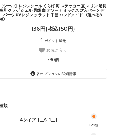
【シール】レジンシール くらげ 海 ステッカー 夏 マリン 足長
海月 クラゲ シェル 貝殻 白 アソート ミックス 封入パーツ デ
コパーツ UVレジン クラフト 手芸 ハンドメイド 《選べる3
種》
136円(税込150円)
1
ポイント還元
お気に入り
760個
各オプションの詳細情報
Aタイプ【__S-1__】
Bタイプ【__S-2__】
Cタイプ【__S-3__】
種類
Aタイプ【__S-1__】
126個