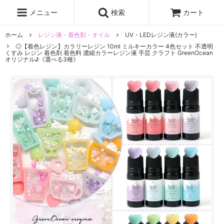
レジン液
まさるの涙
レジンセット
ドロップシール
メニュー
検索
カート
シリコンモールド
盛り専レジン
ホーム
レジン液・着色剤・オイル
UV・LEDレジン液(カラー)
◎【着色レジン】カラリーレジン 10ml ミルキーカラー 4色セット 不透明
くすみ レジン 着色剤 着色料 濃縮カラーレジン液 手芸 クラフト GreenOcean
オリジナル♪《選べる3種》