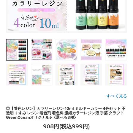
すべて見る
◎【着色レジン】カラリーレジン 10ml ミルキーカラー 4色セット 不
透明 くすみ レジン 着色剤 着色料 濃縮カラーレジン液 手芸 クラフト
GreenOceanオリジナル♪《選べる3種》
908円(税込999円)