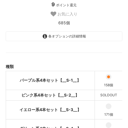
9
ポイント還元
お気に入り
685個
各オプションの詳細情報
パープル系4本セット【__S-1__】
ピンク系4本セット【__S-2__】
SOLD OUT
種類
イエロー系4本セット【__S-3__】
グリーン系4本セット【__S-4__】
パープル系4本セット【__S-1__】
158個
ブルー系4本セット【__S-5__】
SOLD OUT
ピンク系4本セット【__S-2__】
SOLDOUT
モノトーン系4本セット【__S-
6__】
イエロー系4本セット【__S-3__】
171個