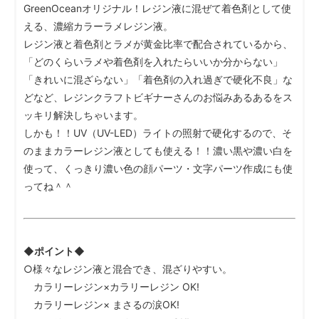
GreenOceanオリジナル！レジン液に混ぜて着色剤として使
える、濃縮カラーラメレジン液。
レジン液と着色剤とラメが黄金比率で配合されているから、
「どのくらいラメや着色剤を入れたらいいか分からない」
「きれいに混ざらない」「着色剤の入れ過ぎで硬化不良」な
どなど、レジンクラフトビギナーさんのお悩みあるあるをス
ッキリ解決しちゃいます。
しかも！！UV（UV-LED）ライトの照射で硬化するので、そ
のままカラーレジン液としても使える！！濃い黒や濃い白を
使って、くっきり濃い色の顔パーツ・文字パーツ作成にも使
ってね＾＾
◆ポイント◆
○様々なレジン液と混合でき、混ざりやすい。
カラリーレジン×カラリーレジン OK!
カラリーレジン× まさるの涙OK!