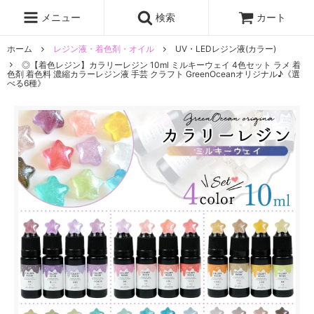
レジン液
まさるの涙
レジンセット
ドロップシール
メニュー
検索
カート
シリコンモールド
盛り専レジン
ホーム
レジン液・着色剤・オイル
UV・LEDレジン液(カラー)
◎【着色レジン】カラリーレジン 10ml ミルキーウェイ 4色セット ラメ 着
色剤 着色料 濃縮カラーレジン液 手芸 クラフト GreenOceanオリジナル♪《選
べる6種》