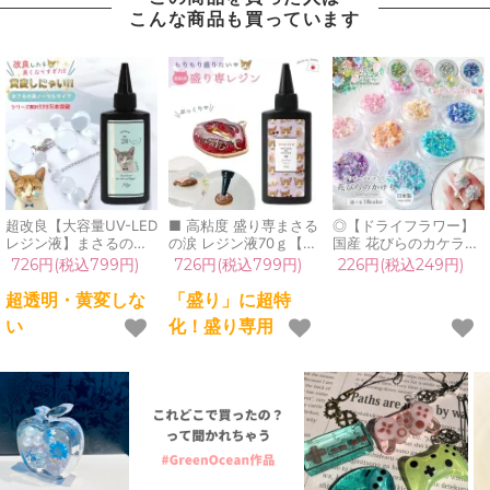
こんな商品も買っています
超改良【大容量UV-LED
■ 高粘度 盛り専まさる
◎【ドライフラワー】
レジン液】まさるの涙
の涙 レジン液70ｇ【大
国産 花びらのカケラ
ver.03 超透明 70g 初心
容量UV-LEDレジン液】
MIX プリザーブドフラ
726円(税込799円)
726円(税込799円)
226円(税込249円)
者 作家 コーティング
もりせん 盛り専用『も
ワー レジン封入素材 封
ハード 黄変しない 高品
りもり盛れる』《クリ
入パーツ 日本製 花材
超透明・黄変しな
「盛り」に超特
質 クリア 猫 UVレジン
ア》 GreenOceanオリ
本物 欠片 少量
い
化！盛り専用
液 安い おすすめ
ジナル 猫 ねこ ネコ 盛
GreenOceanオリジナ
GreenOcean
る クラフト 手芸
ルブレンド♪《選べる
18色》