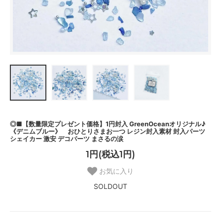
◎■【数量限定プレゼント価格】1円封入 GreenOceanオリジナル♪
《デニムブルー》 おひとりさまお一つ レジン封入素材 封入パーツ
シェイカー 激安 デコパーツ まさるの涙
1円(税込1円)
お気に入り
SOLDOUT