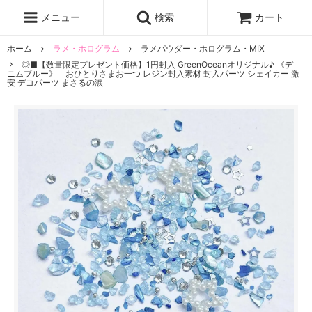
レジン液
まさるの涙
レジンセット
ドロップシール
メニュー
検索
カート
シリコンモールド
盛り専レジン
ホーム
ラメ・ホログラム
ラメパウダー・ホログラム・MIX
◎■【数量限定プレゼント価格】1円封入 GreenOceanオリジナル♪ 《デ
ニムブルー》 おひとりさまお一つ レジン封入素材 封入パーツ シェイカー 激
安 デコパーツ まさるの涙