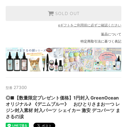
SOLD OUT
eギフトをご利用前に必ずご確認ください
返品について
特定商取引法に基づく表記
27300
型番
◎■【数量限定プレゼント価格】1円封入 GreenOcean
オリジナル♪ 《デニムブルー》 おひとりさまお一つ レ
ジン封入素材 封入パーツ シェイカー 激安 デコパーツ ま
さるの涙