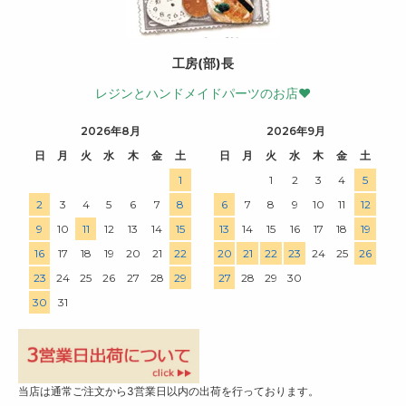
工房(部)長
レジンとハンドメイドパーツのお店♥
2026年8月
2026年9月
日
月
火
水
木
金
土
日
月
火
水
木
金
土
1
1
2
3
4
5
2
3
4
5
6
7
8
6
7
8
9
10
11
12
9
10
11
12
13
14
15
13
14
15
16
17
18
19
16
17
18
19
20
21
22
20
21
22
23
24
25
26
23
24
25
26
27
28
29
27
28
29
30
30
31
当店は通常ご注文から3営業日以内の出荷を行っております。