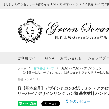
オリジナルアクセサリーを作るなら! UVレジン材料・ハンドメイド用パーツ専門店 隠れ工
★8/3更新 新商品★
■本店で買うとこんないいこと■
★7/24更
Ｑ＆Ａ/シ
2026謎福袋
★7/3更新 新商品★
コンテスト結果発表 - 一覧
★6/24更
福袋 作品例
★6/3更新 新商品★
★5/25更
レジン液・着色剤・オイル
カラリー大辞典
シール帳特
ご利用ガイド
Q＆A
お問い合わせ
ショップブ
★今これが買い！イチオシアイテム★
【UV-LE
パラコードクラフト特集
スクイーズ
★Resin Club（レジンクラブ）★
送料無料商
ホーム
基本基礎パーツ
丸カン・Cカン・デザインカン
着色パウダー
◎【基本金具】デザイン丸カンお試しセット アクセサリー金具 星 ほ
初心者さんも楽しくハンドメイド♪特集
おすすめデ
ふにゃふにゃ動く、謎の生き物を作ってみ
2026謎
25565-G
型番
た。
表
★スクイーズ特集★
ストーン・ビジュー
★スイーツ
◎【基本金具】デザイン丸カンお試しセット アクセサリ
★猫モールド＆パーツ特集★
＃お急ぎ便
リーパーツ デザインリング カン類 基本材料 ハンド
キーホルダー基礎パーツ
＃レジン液迷ったらコレ！
＃初心者な
5
件のレビュー
＃文字・数字モールド
＃シェイカ