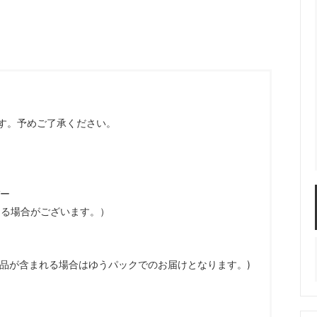
服飾パーツ
ビーズ・パール
袋のレフィル売り場
2024福袋のレフィル売り場
★ミニチュアの世界特集★
訳ありアウトレット
在庫限り・廃盤予定
★
★閉じ込めて楽しむ！かわいいパ
ぐらし立体シールセット★
★レジンでつくるMYすみっコぐら
★
す。予めご了承ください。
バー
なる場合がございます。）
商品が含まれる場合はゆうパックでのお届けとなります。)