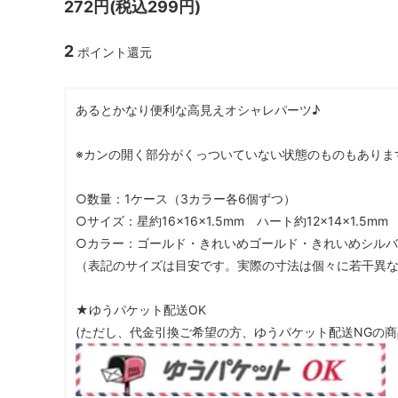
272円(税込299円)
ガラスドーム・ペン・他
＃つくってみたい！
2023福
2
ポイント還元
2025福袋のレフィル売り場
季節の特集
販売用資材・背景紙
★手作りドロップシール特集★
★しろたん
あるとかなり便利な高見えオシャレパーツ♪
★ゆうパケ送料無料★1000円均一
★すみっコ
※カンの開く部分がくっついていない状態のものもありま
○数量：1ケース（3カラー各6個ずつ）
○サイズ：星約16×16×1.5mm ハート約12×14×1.5mm
○カラー：ゴールド・きれいめゴールド・きれいめシル
（表記のサイズは目安です。実際の寸法は個々に若干異
★ゆうパケット配送OK
(ただし、代金引換ご希望の方、ゆうパケット配送NGの