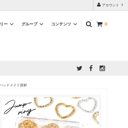
アカウント
ゴリー
グループ
コンテンツ
0
★7/9更新 新商品★
GreenOcean公式の仲間たち
ジンセット
福袋・ガチャ・謎
」結果発
★6/9更新 新商品★
親子でレジン♪クラフト特集
全商品を一気に見る!!
ド
ホイップデコ・粘土
Any giftについて
PADICO
｜保護猫活動
母の日特集
爆盛パック ★お得なまとめ買い特集★
ドライフラワー・押し花
 ハンドメイド資材
★クリスマスプレゼント特集★
03！！！
チョコレートシリーズ 対応一覧
★
ーツ
★ミニ文字モールド特集★
ヘア基礎パーツ
＃プレゼントにおすすめ
ミール皿・デコ土台
＃推し活
＃レジン液をさらさらにしたい