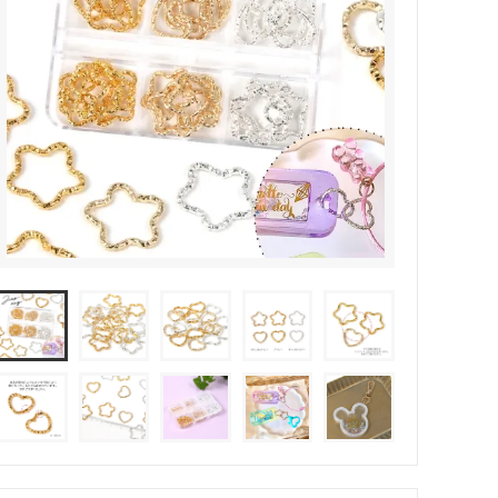
その他・雑貨
2024夏の福袋のレフィル売り場
★プレミアムシールシリーズ★
ラッピング・サービス
ーツ特集★
キャンディバッグの素の説明書
しセット
立体シール