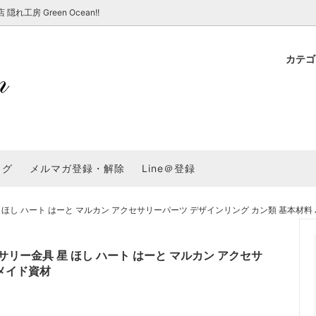
房 Green Ocean!!
カテ
新 新商品★
ョップでのお買い物 注意事項
★7/17更新 新商品★
GreenOcean各店舗の特徴
パラコード
スタートセット・レ
新 新商品★
・注意事項など - 一覧
★6/19更新 新商品★
2025謎福袋「わくわくコンテスト
表
新 新商品★
2026福袋のレフィル売り場
UVライト・道具
シリコン型・モール
集
教えて！レジン液の選び方
ログ
メルマガ登録・解除
Line＠登録
Dレジン液】まさるシリーズ
GreenOceanオリジナルシリーズ♪
クラフト特集
GreenOceanの新たな取り組み
品
★こだわりレジン道具特集★
封入・デコパーツ・シール
ラメ・ホログラム
について
し ハート はーと マルカン アクセサリーパーツ デザインリング カン類 基本材料
コ土台
高品質メッキパーツ
福袋「わくわくコンテスト」結果発
＼予告／超改良！まさるの涙 ver.
特集★
基本基礎パーツ
★大きな穴のビーズ＆グッズ特集
アクセサリー基礎パ
ー金具 星 ほし ハート はーと マルカン アクセサ
＃ラッピング
メイド資材
チャーム
空枠・フレーム
に買う？
＃自分でモールドつくりたい
ーモールド用フィルム
＃鉱石ストーンモールド