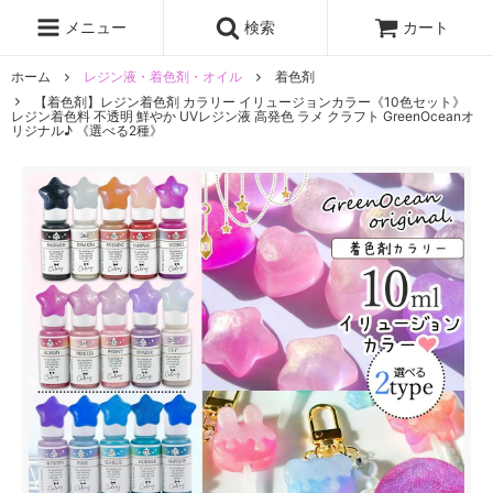
レジン液
まさるの涙
レジンセット
ドロップシール
メニュー
検索
カート
シリコンモールド
盛り専レジン
ホーム
レジン液・着色剤・オイル
着色剤
【着色剤】レジン着色剤 カラリー イリュージョンカラー《10色セット》
レジン着色料 不透明 鮮やか UVレジン液 高発色 ラメ クラフト GreenOceanオ
リジナル♪ 《選べる2種》