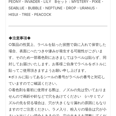
PEONY・INVADER・LILY Bセット：MYSTERY・PIXIE・
SEABLUE・BUBBLE・NEPTUNE・DROP・URANUS・
HISUI・TREE・PEACOCK
◆注意事項◆
○製品の性質上、ラベルを貼った状態で袋に入れて保管した
場合、表面にべたつきや滲みが発生する可能性がございま
す。そのため一部着色剤におきましてはラベルは貼らず、同
封してお届けいたします。お客様ご自身でラベルをボトルに
貼ってご使用頂きますようお願い申し上げます。
※ボトルに貼ってあるシールの番号がラベルの番号と対応し
ていますのでご確認ください。
○着色剤を最初に使用する際は、ノズルの先は空いておりま
せんので画鋲や針などで穴をあけてください (ハサミでノ
ズルの先を切る場合は、穴が大きくなり漏れの原因にもなり
ますのでご注意ください。ラメ入り、粉入りの場合は穴が小
さいと出にくい場合もあるので、穴の大きさを調整してくだ