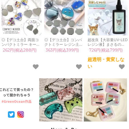
◎【デコ土台】両面コ
◎【デコ土台】コンパ
超改良【大容量UV-LED
ンパクトミラー キーホ
クトミラー レジン土台
レジン液】まさるの涙
ルダー金具 シルバー ミ
両面ミラー 手鏡 シルバ
ver.03 超透明 70g 初心
262円(税込288円)
363円(税込399円)
726円(税込799円)
ラー土台 レジン用土台
ー セッティング台 ラウ
者 作家 コーティング
ミール皿 鏡 両面ミラー
ンド サークル 正方形
ハード 黄変しない 高品
超透明・黄変しな
ハート 楕円 オーバル
ハート 猫 写真 推し活
質 クリア 猫 UVレジン
い
推し活 パーツ 材料 UV
UVレジン 工作 手芸 ク
液 安い おすすめ
レジン クラフト《選べ
ラフト《選べる8種》
GreenOcean
る2種》