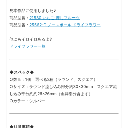
見本作品に使用しました♪
商品型番：
21830 いちご 押しフルーツ
商品型番：
25562-G ノースポール ドライフラワー
他にもイロイロあるよ♪
ドライフラワー一覧
◆スペック◆
○数量：1個 選べる2種（ラウンド、スクエア）
○サイズ：ラウンド流し込み部分約30×30mm スクエア流
し込み部分約約26×26mm（金具部分含まず）
○カラー：シルバー
◆注意事項◆