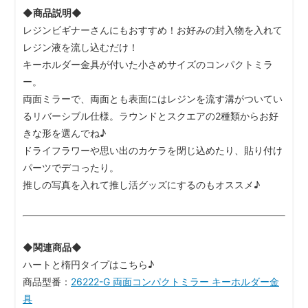
◆商品説明◆
レジンビギナーさんにもおすすめ！お好みの封入物を入れて
レジン液を流し込むだけ！
キーホルダー金具が付いた小さめサイズのコンパクトミラ
ー。
両面ミラーで、両面とも表面にはレジンを流す溝がついてい
るリバーシブル仕様。ラウンドとスクエアの2種類からお好
きな形を選んでね♪
ドライフラワーや思い出のカケラを閉じ込めたり、貼り付け
パーツでデコったり。
推しの写真を入れて推し活グッズにするのもオススメ♪
◆関連商品◆
ハートと楕円タイプはこちら♪
商品型番：
26222-G 両面コンパクトミラー キーホルダー金
具