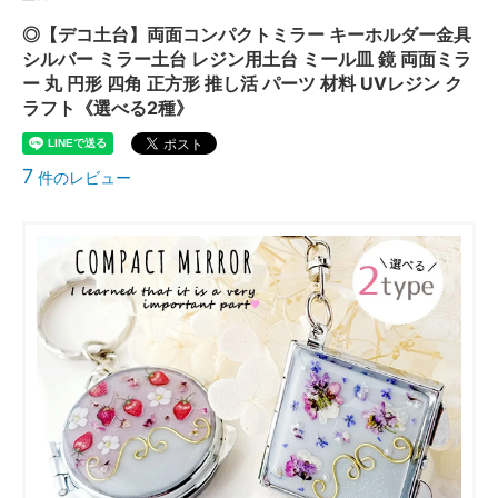
◎【デコ土台】両面コンパクトミラー キーホルダー金具
シルバー ミラー土台 レジン用土台 ミール皿 鏡 両面ミラ
ー 丸 円形 四角 正方形 推し活 パーツ 材料 UVレジン ク
ラフト《選べる2種》
7
件のレビュー