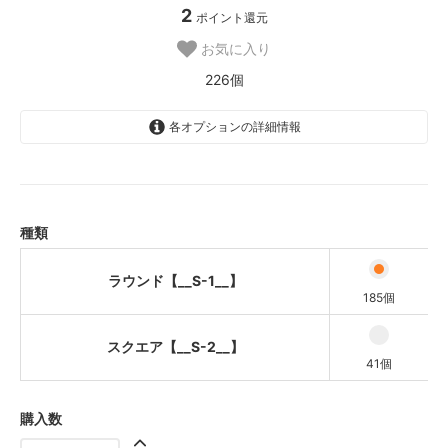
2
ポイント還元
お気に入り
226個
各オプションの詳細情報
ラウンド【__S-1__】
スクエア【__S-2__】
種類
ラウンド【__S-1__】
185個
スクエア【__S-2__】
41個
購入数