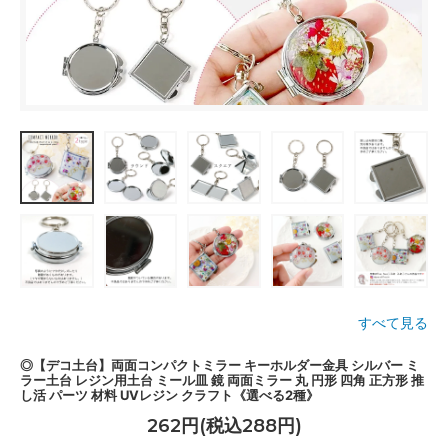
すべて見る
◎【デコ土台】両面コンパクトミラー キーホルダー金具 シルバー ミ
ラー土台 レジン用土台 ミール皿 鏡 両面ミラー 丸 円形 四角 正方形 推
し活 パーツ 材料 UVレジン クラフト《選べる2種》
262円(税込288円)