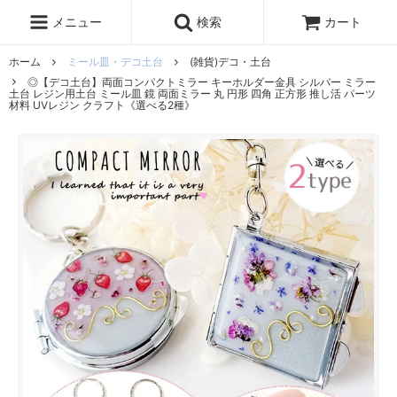
レジン液
まさるの涙
レジンセット
ドロップシール
メニュー
検索
カート
シリコンモールド
盛り専レジン
ホーム
ミール皿・デコ土台
(雑貨)デコ・土台
◎【デコ土台】両面コンパクトミラー キーホルダー金具 シルバー ミラー
土台 レジン用土台 ミール皿 鏡 両面ミラー 丸 円形 四角 正方形 推し活 パーツ
材料 UVレジン クラフト《選べる2種》