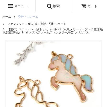
レジン液
まさるの涙
レジンセット
ドロップシール
メニュー
検索
カート
シリコンモールド
盛り専レジン
ホーム
空枠・フレーム
ファンタジー・魔法･鍵・童話・羽根・ハート
【空枠】ユニコーン 《きれいめゴールド》[木馬,メリーゴーランド,童話,絵
本,架空,動物,animal,レジン,フレーム,ファンタジー,手芸]クリスマス