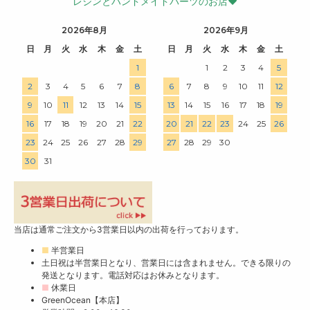
レジンとハンドメイドパーツのお店♥
2026年8月
2026年9月
日
月
火
水
木
金
土
日
月
火
水
木
金
土
1
1
2
3
4
5
2
3
4
5
6
7
8
6
7
8
9
10
11
12
9
10
11
12
13
14
15
13
14
15
16
17
18
19
16
17
18
19
20
21
22
20
21
22
23
24
25
26
23
24
25
26
27
28
29
27
28
29
30
30
31
当店は通常ご注文から3営業日以内の出荷を行っております。
■
半営業日
土日祝は半営業日となり、営業日には含まれません。できる限りの
発送となります。電話対応はお休みとなります。
■
休業日
GreenOcean【本店】