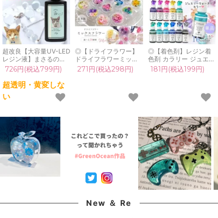
超改良【大容量UV-LED
◎【ドライフラワー】
◎【着色剤】レジン着
レジン液】まさるの涙
ドライフラワーミック
色剤 カラリー ジュエリ
ver.03 超透明 70g 初心
ス 日本製 ハーバリウム
ーウォーターカラー 単
726円(税込799円)
271円(税込298円)
181円(税込199円)
者 作家 コーティング
ハーバリューム プリザ
品 レジン着色料 定番
ハード 黄変しない 高品
ーブドフラワー レジン
クリア 透明 宝石 UVレ
超透明・黄変しな
質 クリア 猫 UVレジン
封入 ネイル 封入素材
ジン液 高発色 クラフト
い
液 安い おすすめ
花材 小花 本物 パーツ
GreenOceanオリジナ
GreenOcean
自然素材 小分け《選べ
ル♪《選べる16色》
る20種類》
New ＆ Re