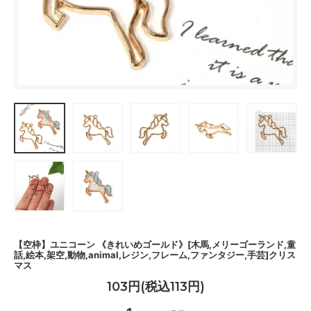
【空枠】ユニコーン 《きれいめゴールド》[木馬,メリーゴーランド,童
話,絵本,架空,動物,animal,レジン,フレーム,ファンタジー,手芸]クリス
マス
103円(税込113円)