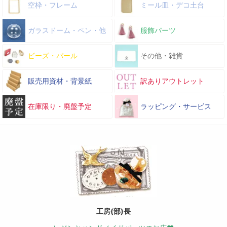
空枠・フレーム
ミール皿・デコ土台
ガラスドーム・ペン・他
服飾パーツ
ビーズ・パール
その他・雑貨
販売用資材・背景紙
訳ありアウトレット
在庫限り・廃盤予定
ラッピング・サービス
工房(部)長