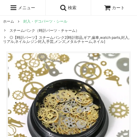
レジン液
まさるの涙
レジンセット
ドロップシール
メニュー
検索
カート
シリコンモールド
盛り専レジン
ホーム
封入・デコパーツ・シール
スチームパンク（時計パーツ・チャーム）
◎【時計パーツ】スチームパンク2[時計部品,ギア,歯車,watch parts,封入,
リアル,ネイル,レジン封入,手芸,メンズ,メタルチャーム,ネイル]