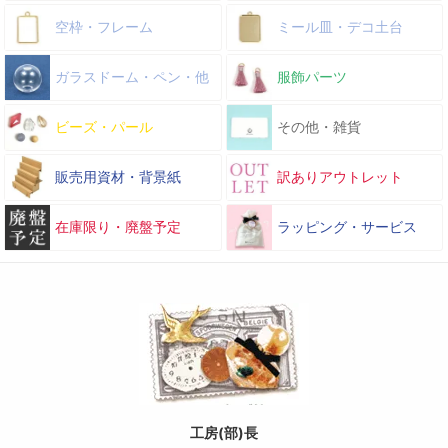
空枠・フレーム
ミール皿・デコ土台
ガラスドーム・ペン・他
服飾パーツ
ビーズ・パール
その他・雑貨
販売用資材・背景紙
訳ありアウトレット
在庫限り・廃盤予定
ラッピング・サービス
工房(部)長