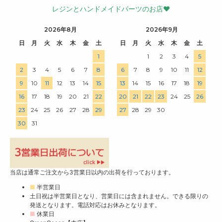
レジンとハンドメイドパーツのお店♥
2026年8月
2026年9月
日
月
火
水
木
金
土
日
月
火
水
木
金
土
1
1
2
3
4
5
2
3
4
5
6
7
8
6
7
8
9
10
11
12
9
10
11
12
13
14
15
13
14
15
16
17
18
19
16
17
18
19
20
21
22
20
21
22
23
24
25
26
23
24
25
26
27
28
29
27
28
29
30
30
31
当店は通常ご注文から3営業日以内の出荷を行っております。
■
半営業日
土日祝は半営業日となり、営業日には含まれません。できる限りの
発送となります。電話対応はお休みとなります。
■
休業日