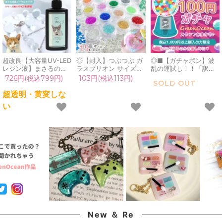
超改良【大容量UV-LED
◎【封入】つぶつぶ ガ
◎■【ガチャポン】波
レジン液】まさるの涙
ラスブリオン サイズ
乱の運試し！！「訳あ
ver.03 超透明 70g 初心
mix レジン封入素材 オ
り」100円ガチャ！1注
726円(税込799円)
103円(税込113円)
SOLD OUT
者 作家 コーティング
ーロラ 封入パーツ ガラ
文につき1つだけよ♪毎
ハード 黄変しない 高品
ス粒 ガラス玉 ビーズ
回買えるよ[お楽しみ,お
超透明・黄変しな
質 クリア 猫 UVレジン
シェイカー デコパーツ
まかせ,ドキドキ,手芸パ
い
液 安い おすすめ
カラフル キラキラ 手芸
ーツ,雑貨,アクセサリー
GreenOcean
クラフト 《選べる15
パーツ,ガチャガチャ,
色》
謎,わけあり]
New ＆ Re