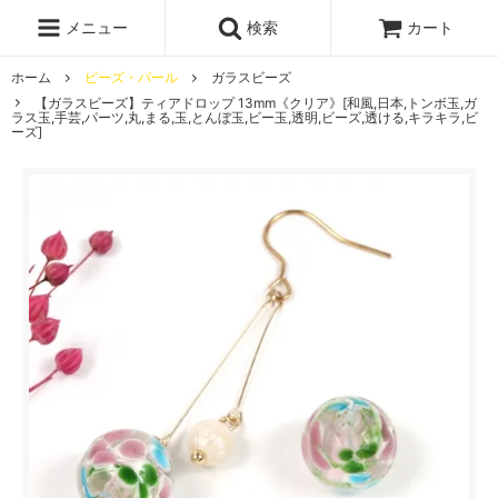
レジン液
まさるの涙
レジンセット
ドロップシール
メニュー
検索
カート
シリコンモールド
盛り専レジン
ホーム
ビーズ・パール
ガラスビーズ
【ガラスビーズ】ティアドロップ 13mm《クリア》[和風,日本,トンボ玉,ガ
ラス玉,手芸,パーツ,丸,まる,玉,とんぼ玉,ビー玉,透明,ビーズ,透ける,キラキラ,ビ
ーズ]