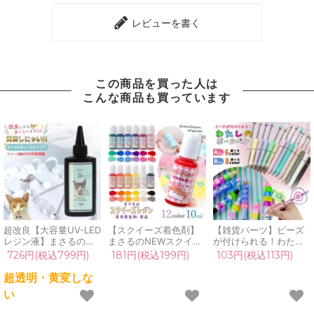
レビューを書く
この商品を買った人は
こんな商品も買っています
超改良【大容量UV-LED
【スクイーズ着色剤】
【雑貨パーツ】ビーズ
レジン液】まさるの涙
まさるのNEWスクイー
が付けられる！わたし
ver.03 超透明 70g 初心
ズレジン専用着色剤 単
のボールペン カスタム
726円(税込799円)
181円(税込199円)
103円(税込113円)
者 作家 コーティング
品 スクイーズ用 高発色
ボールペン ビーズボー
ハード 黄変しない 高品
着色料 材料 資材 レジ
ルペン オリジナル アレ
超透明・黄変しな
質 クリア 猫 UVレジン
ン クラフト 手芸
ンジ 文具 名前 推し活
い
液 安い おすすめ
GreenOceanオリジナ
部活 UVレジン 手芸 ク
GreenOcean
ル♪《選べる12色》
ラフト 工作《選べる14