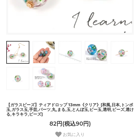
【ガラスビーズ】ティアドロップ 13mm《クリア》[和風,日本,トンボ
玉,ガラス玉,手芸,パーツ,丸,まる,玉,とんぼ玉,ビー玉,透明,ビーズ,透け
る,キラキラ,ビーズ]
82円(税込90円)
お気に入り