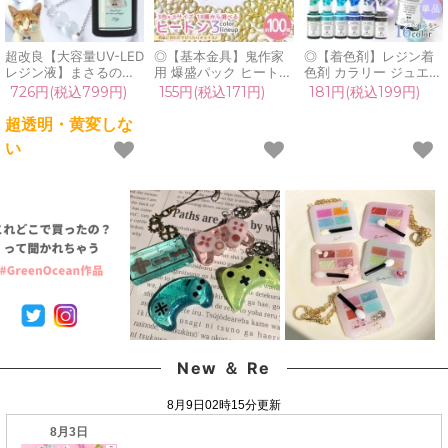
超改良【大容量UV-LED
◎【基本金具】鬼作家
◎【着色剤】レジン着
レジン液】まさるの涙
用 爆盛パック ヒートン
色剤 カラリー ジュエリ
ver.03 超透明 70g 初心
100個セット きれいめ
ーウォーターカラー 単
726円(税込799円)
155円(税込171円)
181円(税込199円)
者 作家 コーティング
ゴールド シルバー 大容
品 レジン着色料 定番
ハード 黄変しない 高品
量 業務用 卸 基礎 金具
クリア 透明 宝石 UVレ
超透明・黄変しな
質 クリア 猫 UVレジン
アクセサリー パーツ
ジン液 高発色 クラフト
い
液 安い おすすめ
UVレジン クラフト ハ
GreenOceanオリジナ
GreenOcean
ンドメイド《選べる18
ル♪《選べる16色》
種》
New ＆ Re