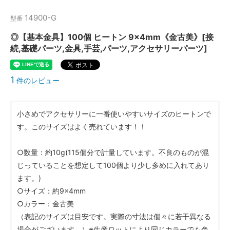
14900-G
型番
◎【基本金具】100個 ヒートン 9×4mm《金古美》[接
続,基礎パーツ,金具,手芸,パーツ,アクセサリーパーツ]
1
件のレビュー
小さめでアクセサリーに一番使いやすいサイズのヒートンで
す。このサイズはよく売れています！！
○数量：約10g(115個分で計量しています。不良のものが混
じっていることを想定して100個より少し多めに入れてあり
ます。)
○サイズ：約9×4mm
○カラー：金古美
（表記のサイズは目安です。実際の寸法は個々に若干異なる
場合がございます。）※生産ロットにより同じカラーでも色