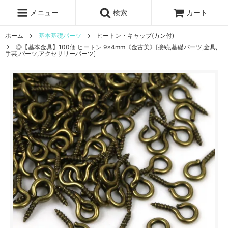
レジン液
まさるの涙
レジンセット
ドロップシール
メニュー
検索
カート
シリコンモールド
盛り専レジン
ホーム
基本基礎パーツ
ヒートン・キャップ(カン付)
◎【基本金具】100個 ヒートン 9×4mm《金古美》[接続,基礎パーツ,金具,
手芸,パーツ,アクセサリーパーツ]