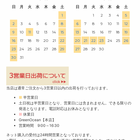
日
月
火
水
木
金
土
日
月
火
水
木
金
土
1
1
2
3
4
5
2
3
4
5
6
7
8
6
7
8
9
10
11
12
9
10
11
12
13
14
15
13
14
15
16
17
18
19
16
17
18
19
20
21
22
20
21
22
23
24
25
26
23
24
25
26
27
28
29
27
28
29
30
30
31
当店は通常ご注文から3営業日以内の出荷を行っております。
■
半営業日
土日祝は半営業日となり、営業日には含まれません。できる限りの
発送となります。電話対応はお休みとなります。
■
休業日
GreenOcean【本店】
営業時間 9:00～16:30
ネット購入の受付は24時間営業となっております。