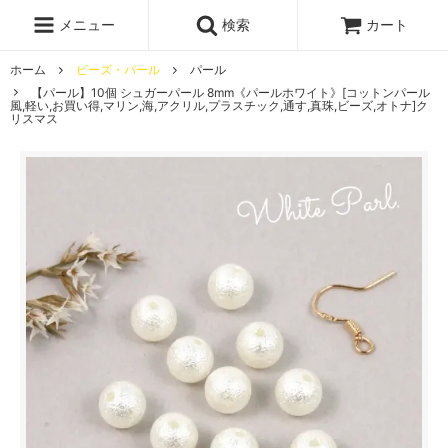
レジン液
まさるの涙
レジンセット
ドロップシール
メニュー
検索
カート
シリコンモールド
盛り専レジン
ホーム
ビーズ・パール
パール
【パール】10個 シュガーパール 8mm《パールホワイト》[コットンパール
風,軽い,お買い得,マリン,海,アクリル,プラスチック,通す,真珠,ビーズ,オトナ]ク
リスマス