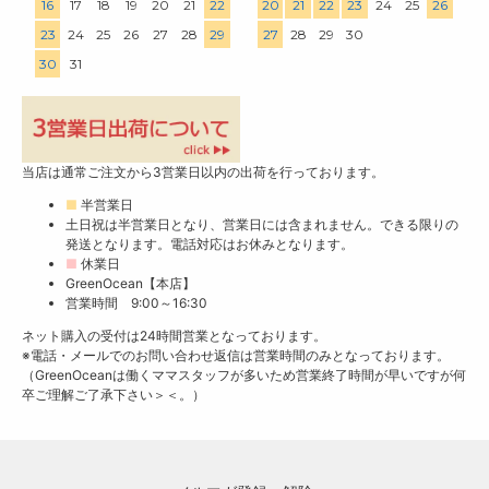
16
17
18
19
20
21
22
20
21
22
23
24
25
26
23
24
25
26
27
28
29
27
28
29
30
30
31
当店は通常ご注文から3営業日以内の出荷を行っております。
■
半営業日
土日祝は半営業日となり、営業日には含まれません。できる限りの
発送となります。電話対応はお休みとなります。
■
休業日
GreenOcean【本店】
営業時間 9:00～16:30
ネット購入の受付は24時間営業となっております。
※電話・メールでのお問い合わせ返信は営業時間のみとなっております。
（GreenOceanは働くママスタッフが多いため営業終了時間が早いですが何
卒ご理解ご了承下さい＞＜。）