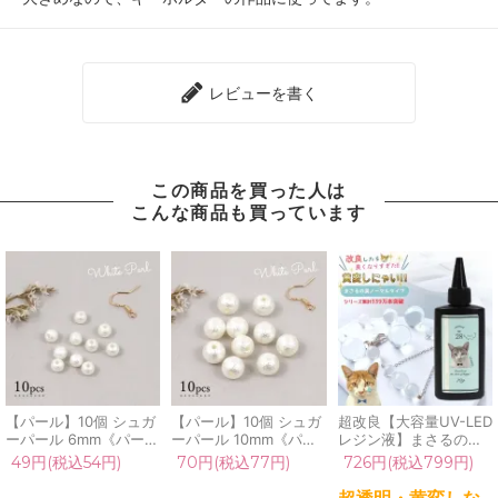
レビューを書く
この商品を買った人は
こんな商品も買っています
【パール】10個 シュガ
【パール】10個 シュガ
超改良【大容量UV-LED
ーパール 6mm《パール
ーパール 10mm《パー
レジン液】まさるの涙
ホワイト》[コットンパ
ルホワイト》[コットン
ver.03 超透明 70g 初心
49円(税込54円)
70円(税込77円)
726円(税込799円)
ール風,軽い,お買い得,
パール風,軽い,お買い
者 作家 コーティング
マリン,海,アクリル,プ
得,マリン,アクリル,プ
ハード 黄変しない 高品
超透明・黄変しな