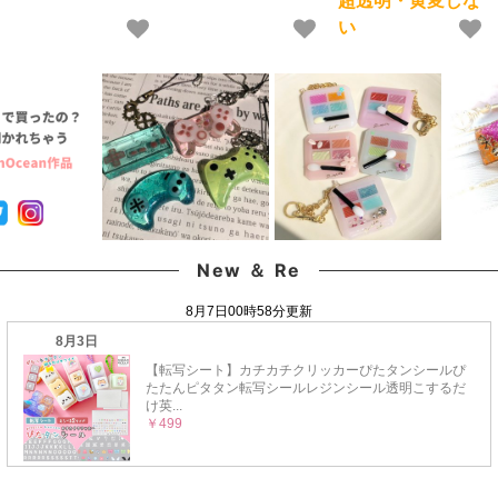
ラスチック,通す,真珠,
ラスチック,真珠,ビー
質 クリア 猫 UVレジン
い
ビーズ,オトナ]クリスマ
ズ,オトナ]クリスマス
液 安い おすすめ
ス
GreenOcean
New ＆ Re