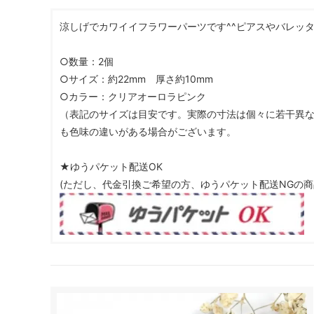
ガラスドーム・ペン・他
＃つくってみたい！
2023福
涼しげでカワイイフラワーパーツです^^ピアスやバレッ
2025福袋のレフィル売り場
季節の特集
販売用資材・背景紙
○数量：2個
★手作りドロップシール特集★
★しろたん
○サイズ：約22mm 厚さ約10mm
★ゆうパケ送料無料★1000円均一
★すみっコ
○カラー：クリアオーロラピンク
（表記のサイズは目安です。実際の寸法は個々に若干異な
も色味の違いがある場合がございます。
★ゆうパケット配送OK
(ただし、代金引換ご希望の方、ゆうパケット配送NGの