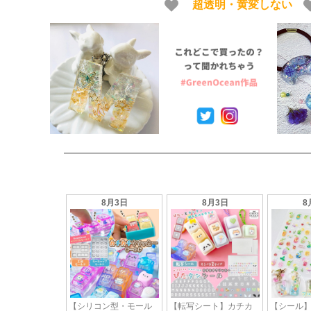
ア 猫 UVレジン液 安い おす
超透明・黄変しない
め GreenOcean