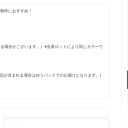
服飾パーツ
ビーズ・パール
袋のレフィル売り場
2024福袋のレフィル売り場
タ制作におすすめ！
★ミニチュアの世界特集★
訳ありアウトレット
在庫限り・廃盤予定
★
★閉じ込めて楽しむ！かわいいパ
ぐらし立体シールセット★
★レジンでつくるMYすみっコぐら
★
る場合がございます。）※生産ロットにより同じカラーで
商品が含まれる場合はゆうパックでのお届けとなります。)