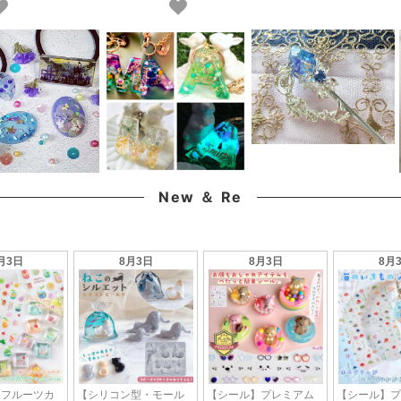
す
サリー ハーバリウム UVレジン
手芸 クラフト《選べる20種類》
New ＆ Re