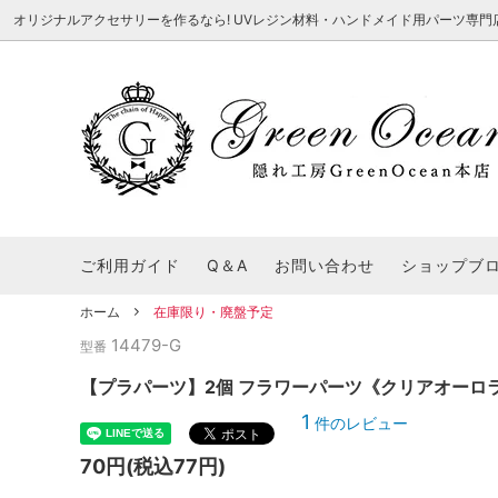
オリジナルアクセサリーを作るなら! UVレジン材料・ハンドメイド用パーツ専門店 隠れ工
★8/3更新 新商品★
■本店で買うとこんないいこと■
★7/24更
Ｑ＆Ａ/シ
2026謎福袋
★7/3更新 新商品★
コンテスト結果発表 - 一覧
★6/24更
福袋 作品例
★6/3更新 新商品★
★5/25更
レジン液・着色剤・オイル
カラリー大辞典
シール帳特
ご利用ガイド
Q＆A
お問い合わせ
ショップブ
★今これが買い！イチオシアイテム★
【UV-LE
パラコードクラフト特集
スクイーズ
★Resin Club（レジンクラブ）★
送料無料商
ホーム
在庫限り・廃盤予定
着色パウダー
14479-G
初心者さんも楽しくハンドメイド♪特集
おすすめデ
型番
ふにゃふにゃ動く、謎の生き物を作ってみ
2026謎
た。
表
★スクイーズ特集★
ストーン・ビジュー
★スイーツ
【プラパーツ】2個 フラワーパーツ《クリアオーロラピン
1
★猫モールド＆パーツ特集★
＃お急ぎ便
件のレビュー
キーホルダー基礎パーツ
＃レジン液迷ったらコレ！
＃初心者な
70円(税込77円)
＃文字・数字モールド
＃シェイカ