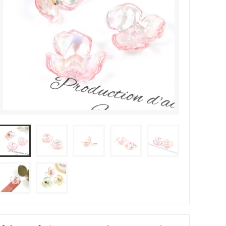
その他・雑貨
2024夏の福袋のレフィル売り場
★プレミアムシールシリーズ★
ラッピング・サービス
ーツ特集★
キャンディバッグの素の説明書
しセット
立体シール