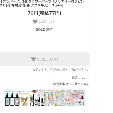
【プラパーツ】2個 フラワーパーツ《クリアオーロラピン
ク》[花,梅雨,小花,春,アクリル,ビーズ,pair]
70円(税込77円)
お気に入り
SOLDOUT
SOLD OUT
eギフトをご利用前に必ずご確認ください
返品について
特定商取引法に基づく表記