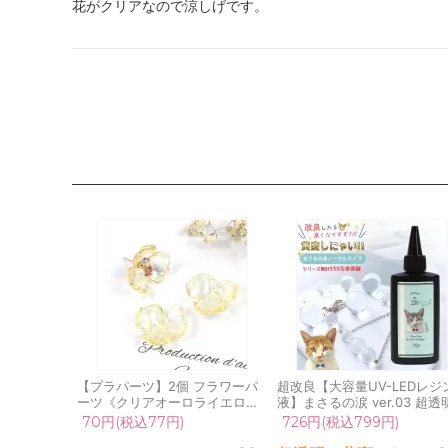
花がクリアなので涼しげです。
【プラパーツ】2個 フラワーパ
超改良【大容量UV-LEDレジ
ーツ《クリアオーロライエロ
液】まさるの涙 ver.03 超透
ー》[花,梅雨,小花,春,アクリル,
70g 初心者 作家 コーティン
70円(税込77円)
726円(税込799円)
ビーズ,pair]
ハード 黄変しない 高品質 ク