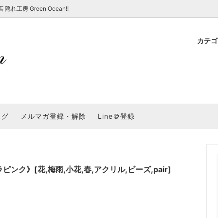
房 Green Ocean!!
カテ
新 新商品★
ョップでのお買い物 注意事項
★7/17更新 新商品★
GreenOcean各店舗の特徴
パラコード
スタートセット・レ
新 新商品★
・注意事項など - 一覧
★6/19更新 新商品★
2025謎福袋「わくわくコンテスト
表
新 新商品★
2026福袋のレフィル売り場
UVライト・道具
シリコン型・モール
集
教えて！レジン液の選び方
ログ
メルマガ登録・解除
Line＠登録
Dレジン液】まさるシリーズ
GreenOceanオリジナルシリーズ♪
クラフト特集
GreenOceanの新たな取り組み
品
★こだわりレジン道具特集★
封入・デコパーツ・シール
ラメ・ホログラム
について
コ土台
高品質メッキパーツ
福袋「わくわくコンテスト」結果発
＼予告／超改良！まさるの涙 ver.
特集★
基本基礎パーツ
★大きな穴のビーズ＆グッズ特集
アクセサリー基礎パ
ク》[花,梅雨,小花,春,アクリル,ビーズ,pair]
＃ラッピング
チャーム
空枠・フレーム
に買う？
＃自分でモールドつくりたい
ーモールド用フィルム
＃鉱石ストーンモールド