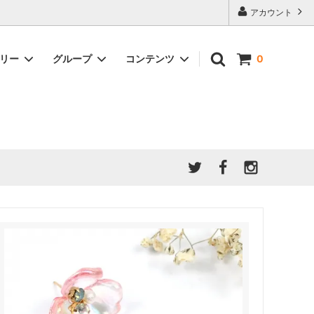
アカウント
ゴリー
グループ
コンテンツ
0
★7/9更新 新商品★
GreenOcean公式の仲間たち
ジンセット
福袋・ガチャ・謎
」結果発
★6/9更新 新商品★
親子でレジン♪クラフト特集
全商品を一気に見る!!
ド
ホイップデコ・粘土
Any giftについて
PADICO
｜保護猫活動
母の日特集
爆盛パック ★お得なまとめ買い特集★
ドライフラワー・押し花
★クリスマスプレゼント特集★
03！！！
チョコレートシリーズ 対応一覧
★
ーツ
★ミニ文字モールド特集★
ヘア基礎パーツ
＃プレゼントにおすすめ
ミール皿・デコ土台
＃推し活
＃レジン液をさらさらにしたい