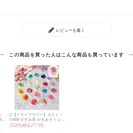
レビューを書く
この商品を買った人は
こんな商品も買っています
ン
◎【ドライフラワー】カスミソ
明
ウMIX かすみ草 かすみそう レ
グ
ジン封入素材 封入パーツ 花材
252円(税込277円)
リ
本物 自然素材 ミックス アクセ