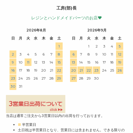
工房(部)長
レジンとハンドメイドパーツのお店♥
2026年8月
2026年9月
日
月
火
水
木
金
土
日
月
火
水
木
金
土
1
1
2
3
4
5
2
3
4
5
6
7
8
6
7
8
9
10
11
12
9
10
11
12
13
14
15
13
14
15
16
17
18
19
16
17
18
19
20
21
22
20
21
22
23
24
25
26
23
24
25
26
27
28
29
27
28
29
30
30
31
当店は通常ご注文から3営業日以内の出荷を行っております。
■
半営業日
土日祝は半営業日となり、営業日には含まれません。できる限りの