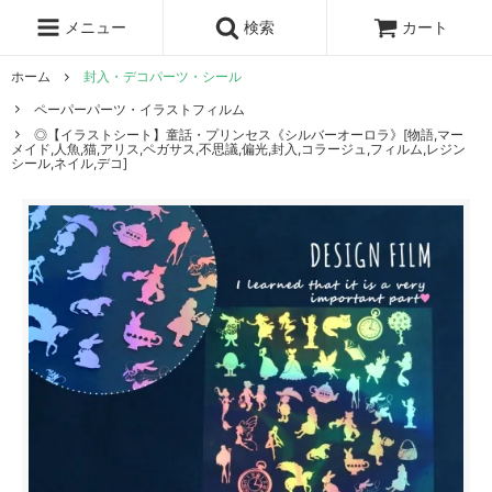
レジン液
まさるの涙
レジンセット
ドロップシール
メニュー
検索
カート
シリコンモールド
盛り専レジン
ホーム
封入・デコパーツ・シール
ペーパーパーツ・イラストフィルム
◎【イラストシート】童話・プリンセス《シルバーオーロラ》[物語,マー
メイド,人魚,猫,アリス,ペガサス,不思議,偏光,封入,コラージュ,フィルム,レジン
シール,ネイル,デコ]