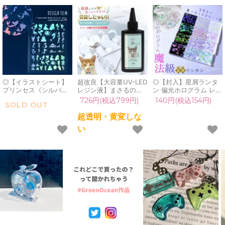
◎【イラストシート】
超改良【大容量UV-LED
◎【封入】星屑ランタ
プリンセス《シルバー
レジン液】まさるの涙
ン 偏光ホログラム レジ
オーロラ》[童話,物語,
ver.03 超透明 70g 初心
ン封入素材 封入パーツ
726円(税込799円)
140円(税込154円)
SOLD OUT
シンデレラ,マーメイド,
者 作家 コーティング
フレーク デコパーツ ケ
ユニコーン,ペガサス,ピ
ハード 黄変しない 高品
ース入り 容器 シェイカ
超透明・黄変しな
ノキオ,不思議,偏光,封
質 クリア 猫 UVレジン
ー シャカシャカ 推し活
い
入,コラージュ,フィル
液 安い おすすめ
UVレジン 手芸 クラフ
ム,レジンシール,ネイ
GreenOcean
ト《選べる4色》
ル,デコ]