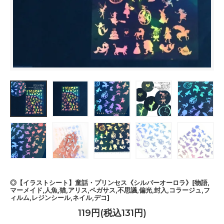
◎【イラストシート】童話・プリンセス《シルバーオーロラ》[物語,
マーメイド,人魚,猫,アリス,ペガサス,不思議,偏光,封入,コラージュ,フ
ィルム,レジンシール,ネイル,デコ]
119円(税込131円)