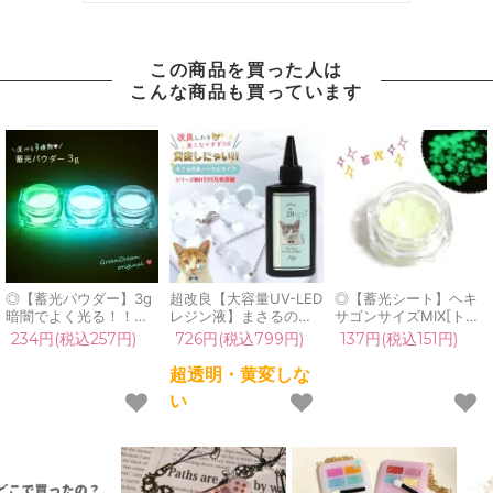
この商品を買った人は
こんな商品も買っています
◎【蓄光パウダー】3g
超改良【大容量UV-LED
◎【蓄光シート】ヘキ
暗闇でよく光る！！蓄
レジン液】まさるの涙
サゴンサイズMIX[トッ
光さらさらパウダー
ver.03 超透明 70g 初心
ピング,暗闇,封入,ラメ,
234円(税込257円)
726円(税込799円)
137円(税込151円)
《選べる3色》[トッピ
者 作家 コーティング
ネイル,キラキラ]
ング,暗闇,封入,ラメ,ネ
ハード 黄変しない 高品
超透明・黄変しな
イル,キラキラ]
質 クリア 猫 UVレジン
い
液 安い おすすめ
GreenOcean