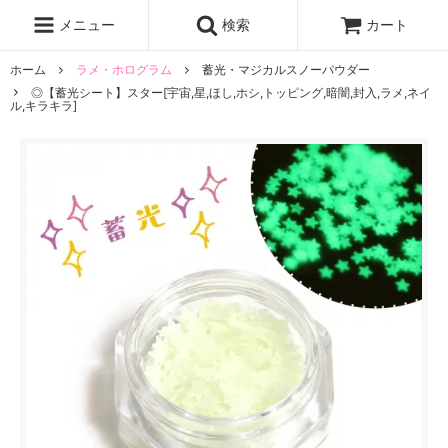
レジン液
まさるの涙
レジンセット
ドロップシール
メニュー
検索
カート
シリコンモールド
盛り専レジン
ホーム
ラメ・ホログラム
蓄光・マジカルスノーパウダー
◎【蓄光シート】スター[宇宙,星,ほし,ホシ,トッピング,暗闇,封入,ラメ,ネイ
ル,キラキラ]