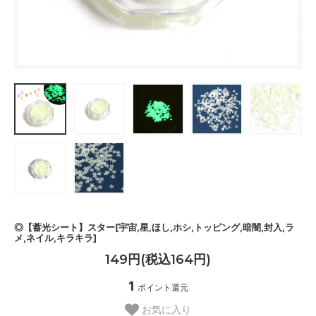
◎【蓄光シート】スター[宇宙,星,ほし,ホシ,トッピング,暗闇,封入,ラ
メ,ネイル,キラキラ]
149円(税込164円)
1
ポイント還元
お気に入り