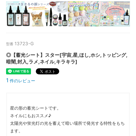
13723-G
型番
◎【蓄光シート】スター[宇宙,星,ほし,ホシ,トッピング,
暗闇,封入,ラメ,ネイル,キラキラ]
1
件のレビュー
星の形の蓄光シートです。
ネイルにもおススメ♪
太陽光や蛍光灯の光を蓄えて暗い場所で発光する特性をもち
ます。