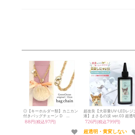
◎【キーホルダー類】カニカン
超改良【大容量UV-LEDレジ
付きバッグチェーン D
液】まさるの涙 ver.03 超透
GreenOceanオリジナル 《き
70g 初心者 作家 コーティン
88円(税込97円)
726円(税込799円)
れいめゴールド》 [鎖,くさり,
ハード 黄変しない 高品質 ク
鞄,キー,鍵]
ア 猫 UVレジン液 安い おす
超透明・黄変しない
め GreenOcean