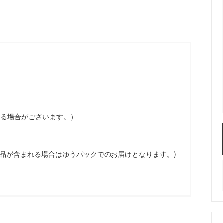
服飾パーツ
ビーズ・パール
袋のレフィル売り場
2024福袋のレフィル売り場
★ミニチュアの世界特集★
訳ありアウトレット
在庫限り・廃盤予定
★
★閉じ込めて楽しむ！かわいいパ
ぐらし立体シールセット★
★レジンでつくるMYすみっコぐら
★
なる場合がございます。）
商品が含まれる場合はゆうパックでのお届けとなります。)