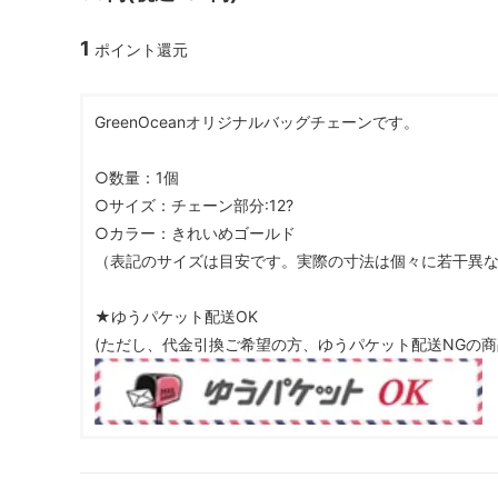
ガラスドーム・ペン・他
＃つくってみたい！
2023福
1
ポイント還元
2025福袋のレフィル売り場
季節の特集
販売用資材・背景紙
★手作りドロップシール特集★
★しろたん
GreenOceanオリジナルバッグチェーンです。
★ゆうパケ送料無料★1000円均一
★すみっコ
○数量：1個
○サイズ：チェーン部分:12?
○カラー：きれいめゴールド
（表記のサイズは目安です。実際の寸法は個々に若干異
★ゆうパケット配送OK
(ただし、代金引換ご希望の方、ゆうパケット配送NGの