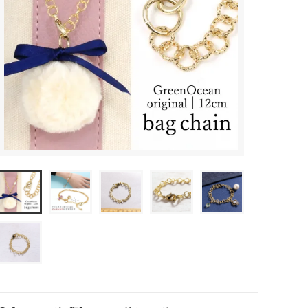
その他・雑貨
2024夏の福袋のレフィル売り場
★プレミアムシールシリーズ★
ラッピング・サービス
ーツ特集★
キャンディバッグの素の説明書
しセット
立体シール