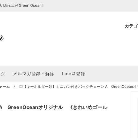
房 Green Ocean!!
カテ
新 新商品★
ョップでのお買い物 注意事項
★7/17更新 新商品★
GreenOcean各店舗の特徴
パラコード
スタートセット・レ
新 新商品★
・注意事項など - 一覧
★6/19更新 新商品★
2025謎福袋「わくわくコンテスト
表
新 新商品★
2026福袋のレフィル売り場
UVライト・道具
シリコン型・モール
集
教えて！レジン液の選び方
ログ
メルマガ登録・解除
Line＠登録
Dレジン液】まさるシリーズ
GreenOceanオリジナルシリーズ♪
クラフト特集
GreenOceanの新たな取り組み
品
★こだわりレジン道具特集★
ャーム
◎【キーホルダー類】カニカン付きバッグチェーン A GreenOceanオ
封入・デコパーツ・シール
ラメ・ホログラム
について
コ土台
高品質メッキパーツ
福袋「わくわくコンテスト」結果発
＼予告／超改良！まさるの涙 ver.
特集★
基本基礎パーツ
★大きな穴のビーズ＆グッズ特集
アクセサリー基礎パ
 GreenOceanオリジナル 《きれいめゴール
＃ラッピング
チャーム
空枠・フレーム
に買う？
＃自分でモールドつくりたい
ーモールド用フィルム
＃鉱石ストーンモールド