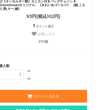
◎【キーホルダー類】カニカン付きバッグチェーン A
GreenOceanオリジナル 《きれいめゴールド》 [鎖,くさ
り,鞄,キー,鍵]
93円(税込102円)
1
ポイント還元
お気に入り
270個
購入数
カートに入れる