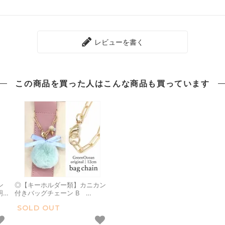
レビューを書く
この商品を買った人は
こんな商品も買っています
ン
◎【キーホルダー類】カニカン
明
付きバッグチェーン B
グ
GreenOceanオリジナル 《き
SOLD OUT
リ
れいめゴールド》 [鎖,くさり,
す
鞄,キー,鍵]