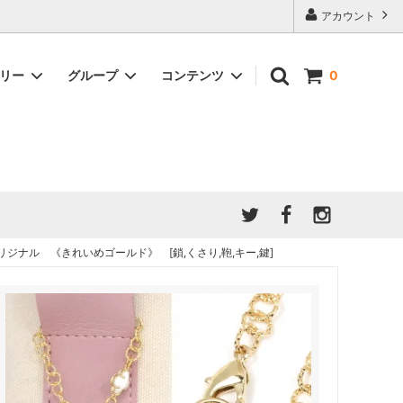
アカウント
ゴリー
グループ
コンテンツ
0
★7/9更新 新商品★
GreenOcean公式の仲間たち
ジンセット
福袋・ガチャ・謎
」結果発
★6/9更新 新商品★
親子でレジン♪クラフト特集
全商品を一気に見る!!
ド
ホイップデコ・粘土
Any giftについて
PADICO
｜保護猫活動
母の日特集
爆盛パック ★お得なまとめ買い特集★
リジナル 《きれいめゴールド》 [鎖,くさり,鞄,キー,鍵]
ドライフラワー・押し花
★クリスマスプレゼント特集★
03！！！
チョコレートシリーズ 対応一覧
★
ーツ
★ミニ文字モールド特集★
ヘア基礎パーツ
＃プレゼントにおすすめ
ミール皿・デコ土台
＃推し活
＃レジン液をさらさらにしたい