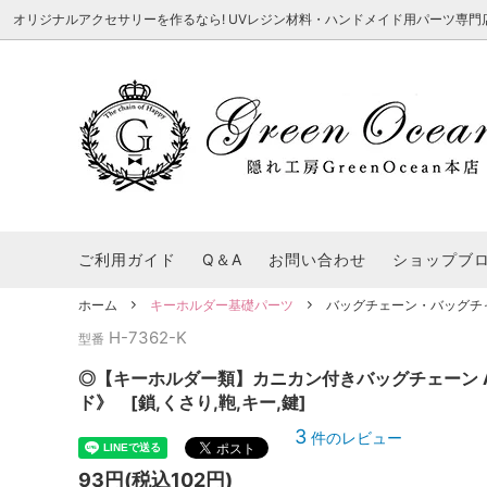
オリジナルアクセサリーを作るなら! UVレジン材料・ハンドメイド用パーツ専門店 隠れ工
★8/3更新 新商品★
■本店で買うとこんないいこと■
★7/24更
Ｑ＆Ａ/シ
2026謎福袋
★7/3更新 新商品★
コンテスト結果発表 - 一覧
★6/24更
福袋 作品例
★6/3更新 新商品★
★5/25更
レジン液・着色剤・オイル
カラリー大辞典
シール帳特
ご利用ガイド
Q＆A
お問い合わせ
ショップブ
★今これが買い！イチオシアイテム★
【UV-LE
パラコードクラフト特集
スクイーズ
★Resin Club（レジンクラブ）★
送料無料商
ホーム
キーホルダー基礎パーツ
バッグチェーン・バッグチ
着色パウダー
H-7362-K
初心者さんも楽しくハンドメイド♪特集
おすすめデ
型番
ふにゃふにゃ動く、謎の生き物を作ってみ
2026謎
た。
表
★スクイーズ特集★
ストーン・ビジュー
★スイーツ
◎【キーホルダー類】カニカン付きバッグチェーン A
ド》 [鎖,くさり,鞄,キー,鍵]
★猫モールド＆パーツ特集★
＃お急ぎ便
3
件のレビュー
キーホルダー基礎パーツ
＃レジン液迷ったらコレ！
＃初心者な
93円(税込102円)
＃文字・数字モールド
＃シェイカ