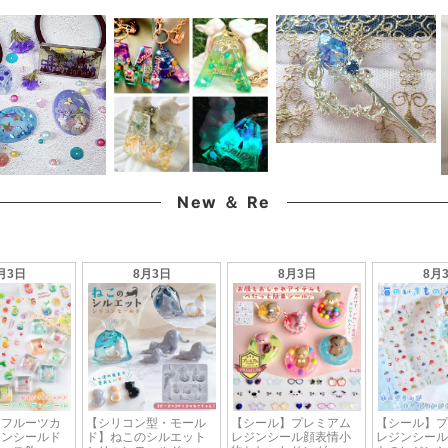
New ＆ Re