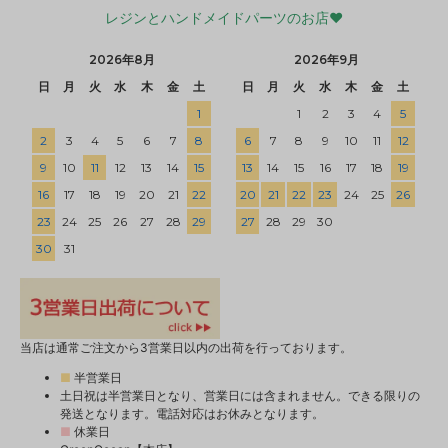
レジンとハンドメイドパーツのお店♥
2026年8月
2026年9月
日
月
火
水
木
金
土
日
月
火
水
木
金
土
1
1
2
3
4
5
2
3
4
5
6
7
8
6
7
8
9
10
11
12
9
10
11
12
13
14
15
13
14
15
16
17
18
19
16
17
18
19
20
21
22
20
21
22
23
24
25
26
23
24
25
26
27
28
29
27
28
29
30
30
31
当店は通常ご注文から3営業日以内の出荷を行っております。
■
半営業日
土日祝は半営業日となり、営業日には含まれません。できる限りの
発送となります。電話対応はお休みとなります。
■
休業日