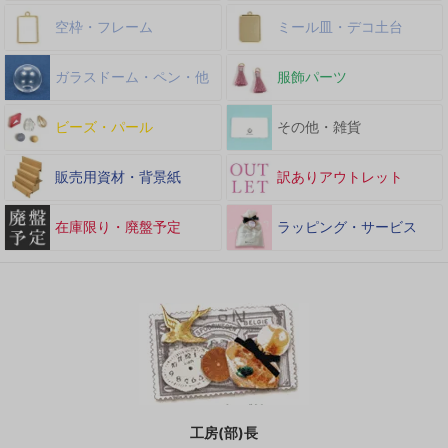
空枠・フレーム
ミール皿・デコ土台
ガラスドーム・ペン・他
服飾パーツ
ビーズ・パール
その他・雑貨
販売用資材・背景紙
訳ありアウトレット
在庫限り・廃盤予定
ラッピング・サービス
工房(部)長