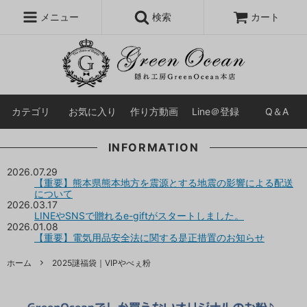
レジン液
まさるの涙
レジンセット
ドロップシール
メニュー
検索
カート
シリコンモールド
盛り専レジン
カテゴリ
お気に入り
作り方動画
Line＠登録
Q＆A
INFORMATION
2026.07.29
【重要】熊本県熊本地方を震源とする地震の影響による配送
について
2026.03.17
LINEやSNSで贈れるe-giftがスタートしました。
2026.01.08
【重要】電気用品安全法に関する是正措置のお知らせ
ホーム
2025謎福袋｜VIPやべぇ粉