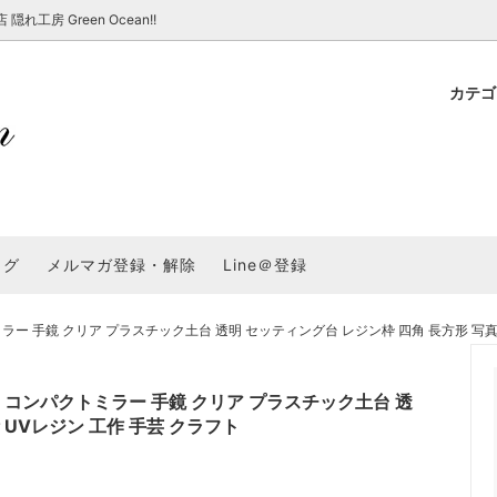
房 Green Ocean!!
カテ
新 新商品★
ョップでのお買い物 注意事項
★7/17更新 新商品★
GreenOcean各店舗の特徴
パラコード
スタートセット・レ
新 新商品★
・注意事項など - 一覧
★6/19更新 新商品★
2025謎福袋「わくわくコンテスト
表
新 新商品★
2026福袋のレフィル売り場
UVライト・道具
シリコン型・モール
集
教えて！レジン液の選び方
ログ
メルマガ登録・解除
Line＠登録
Dレジン液】まさるシリーズ
GreenOceanオリジナルシリーズ♪
クラフト特集
GreenOceanの新たな取り組み
品
★こだわりレジン道具特集★
封入・デコパーツ・シール
ラメ・ホログラム
について
 手鏡 クリア プラスチック土台 透明 セッティング台 レジン枠 四角 長方形 写真 
コ土台
高品質メッキパーツ
福袋「わくわくコンテスト」結果発
＼予告／超改良！まさるの涙 ver.
特集★
基本基礎パーツ
★大きな穴のビーズ＆グッズ特集
アクセサリー基礎パ
コンパクトミラー 手鏡 クリア プラスチック土台 透
＃ラッピング
 UVレジン 工作 手芸 クラフト
チャーム
空枠・フレーム
に買う？
＃自分でモールドつくりたい
ーモールド用フィルム
＃鉱石ストーンモールド