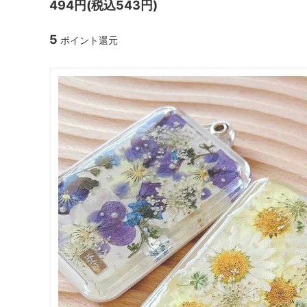
494円(税込543円)
ガラスドーム・ペン・他
＃つくってみたい！
2023福
5
ポイント還元
2025福袋のレフィル売り場
季節の特集
販売用資材・背景紙
★手作りドロップシール特集★
★しろたん
★ゆうパケ送料無料★1000円均一
★すみっコ