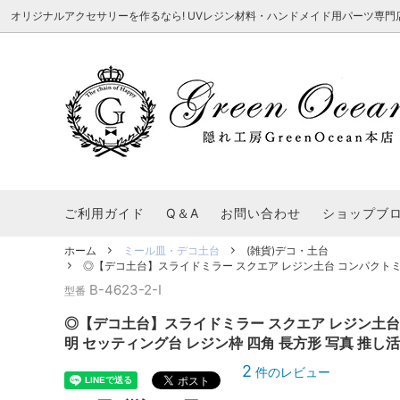
オリジナルアクセサリーを作るなら! UVレジン材料・ハンドメイド用パーツ専門店 隠れ工
★8/3更新 新商品★
■本店で買うとこんないいこと■
★7/24更
Ｑ＆Ａ/シ
2026謎福袋
★7/3更新 新商品★
コンテスト結果発表 - 一覧
★6/24更
福袋 作品例
★6/3更新 新商品★
★5/25更
レジン液・着色剤・オイル
カラリー大辞典
シール帳特
ご利用ガイド
Q＆A
お問い合わせ
ショップブ
★今これが買い！イチオシアイテム★
【UV-LE
パラコードクラフト特集
スクイーズ
★Resin Club（レジンクラブ）★
送料無料商
ホーム
ミール皿・デコ土台
(雑貨)デコ・土台
着色パウダー
◎【デコ土台】スライドミラー スクエア レジン土台 コンパクトミラー
初心者さんも楽しくハンドメイド♪特集
おすすめデ
ふにゃふにゃ動く、謎の生き物を作ってみ
2026謎
B-4623-2-I
型番
た。
表
★スクイーズ特集★
ストーン・ビジュー
★スイーツ
◎【デコ土台】スライドミラー スクエア レジン土台 
★猫モールド＆パーツ特集★
＃お急ぎ便
明 セッティング台 レジン枠 四角 長方形 写真 推し活
キーホルダー基礎パーツ
＃レジン液迷ったらコレ！
＃初心者な
2
件のレビュー
＃文字・数字モールド
＃シェイカ