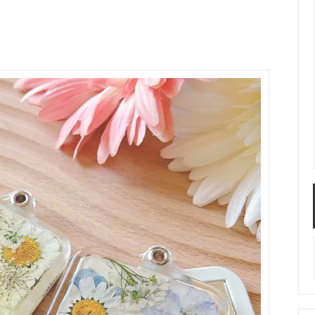
服飾パーツ
ビーズ・パール
袋のレフィル売り場
2024福袋のレフィル売り場
★ミニチュアの世界特集★
訳ありアウトレット
在庫限り・廃盤予定
★
★閉じ込めて楽しむ！かわいいパ
ぐらし立体シールセット★
★レジンでつくるMYすみっコぐら
★