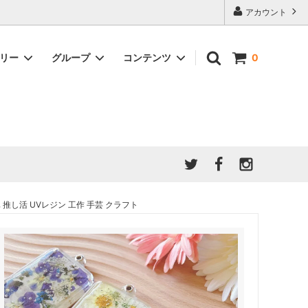
アカウント
ゴリー
グループ
コンテンツ
0
★7/9更新 新商品★
GreenOcean公式の仲間たち
ジンセット
福袋・ガチャ・謎
」結果発
★6/9更新 新商品★
親子でレジン♪クラフト特集
全商品を一気に見る!!
ド
ホイップデコ・粘土
Any giftについて
PADICO
｜保護猫活動
母の日特集
爆盛パック ★お得なまとめ買い特集★
ドライフラワー・押し花
推し活 UVレジン 工作 手芸 クラフト
★クリスマスプレゼント特集★
03！！！
チョコレートシリーズ 対応一覧
★
ーツ
★ミニ文字モールド特集★
ヘア基礎パーツ
＃プレゼントにおすすめ
ミール皿・デコ土台
＃推し活
＃レジン液をさらさらにしたい