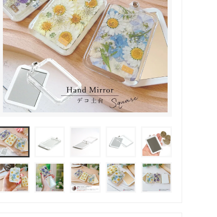
その他・雑貨
2024夏の福袋のレフィル売り場
★プレミアムシールシリーズ★
ラッピング・サービス
ーツ特集★
キャンディバッグの素の説明書
しセット
立体シール