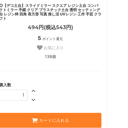
◎【デコ土台】スライドミラー スクエア レジン土台 コンパ
クトミラー 手鏡 クリア プラスチック土台 透明 セッティング
台 レジン枠 四角 長方形 写真 推し活 UVレジン 工作 手芸 クラ
フト
494円(税込543円)
5
ポイント還元
お気に入り
138個
購入数
カートに入れる