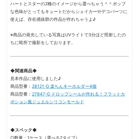
ハートとスターの2種のイメージから選べちゃう＾＾ポップ
な色味がとってもキュートだからシェイカーやデコパーツに
使えば、存在感抜群の作品が作れちゃうよ♪
※商品の発光している写真はUVライトで3分ほど照射したの
ちに暗所で撮影をしております。
◆関連商品◆
見本作品に使用しました♪
商品型番：
28121-G 楽ちんキーホルダー4個
商品型番：
27947-G ドロップシールが作れる！フラットカ
ボション風ジュエルシリコンモールド
◆スペック◆
○数量：1ケース（選べる2タイプ）