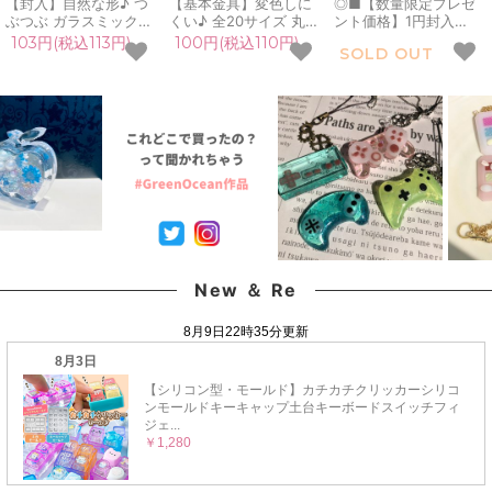
【封入】自然な形♪ つ
【基本金具】変色しに
◎■【数量限定プレゼ
ぶつぶ ガラスミックス
くい♪ 全20サイズ 丸カ
ント価格】1円封入
全8色 サイズmix レジ
ン 韓国製 こだわり品質
GreenOceanオリジナ
103円(税込113円)
100円(税込110円)
SOLD OUT
ン封入素材 封入パーツ
リング マルカン きれい
ル♪ 《デニムブル
BIGケース ガラス玉 シ
めゴールド アクセサリ
ー》 おひとりさまお
ェイカー デコパーツ ケ
ー キーホルダー パーツ
一つ レジン封入素材 封
ース入り レジン クラフ
基礎 材料 ハンドメイド
入パーツ シェイカー 激
ト《選べる8種》
資材 《選べる20種》
安 デコパーツ まさるの
涙
New ＆ Re