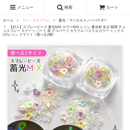
レジン液
まさるの涙
レジンセット
ドロップシール
メニュー
検索
カート
シリコンモールド
盛り専レジン
ホーム
ラメ・ホログラム
蓄光・マジカルスノーパウダー
【封入】スプレービーズ 蓄光MIX カラーMIX レジン 蓄光材 光る 暗闇 チョ
コスプレー スイーツ ハート 星 デコパーツ カラフル パステルカラー ミックス
UVレジン クラフト《選べる2種》