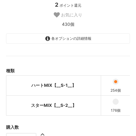
2
ポイント還元
お気に入り
430個
各オプションの詳細情報
ハートMIX【__S-1__】
スターMIX【__S-2__】
種類
ハートMIX【__S-1__】
254個
スターMIX【__S-2__】
176個
購入数