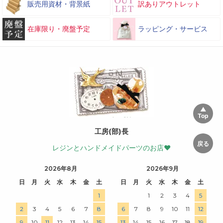
販売用資材・背景紙
訳ありアウトレット
在庫限り・廃盤予定
ラッピング・サービス
工房(部)長
レジンとハンドメイドパーツのお店♥
2026年8月
2026年9月
日
月
火
水
木
金
土
日
月
火
水
木
金
土
1
1
2
3
4
5
2
3
4
5
6
7
8
6
7
8
9
10
11
12
9
10
11
12
13
14
15
13
14
15
16
17
18
19